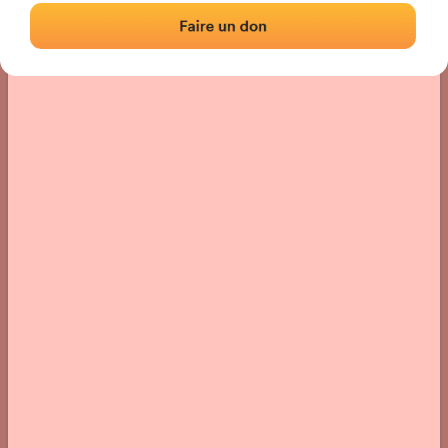
Localización
Fotos
Comentarios y reseñas
|
|
› Ubicación del frontón