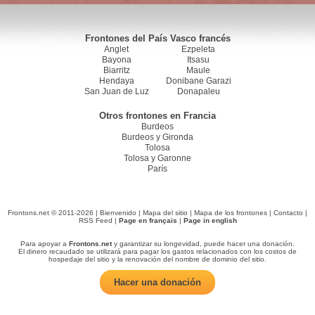
Frontones del País Vasco francés
Anglet
Ezpeleta
Bayona
Itsasu
Biarritz
Maule
Hendaya
Donibane Garazi
San Juan de Luz
Donapaleu
Otros frontones en Francia
Burdeos
Burdeos y Gironda
Tolosa
Tolosa y Garonne
París
Frontons.net © 2011-2026 |
Bienvenido
|
Mapa del sitio
|
Mapa de los frontones
|
Contacto
|
RSS Feed
|
Page en français
|
Page in english
Para apoyar a
Frontons.net
y garantizar su longevidad, puede hacer una donación.
El dinero recaudado se utilizará para pagar los gastos relacionados con los costos de
hospedaje del sitio y la renovación del nombre de dominio del sitio.
Hacer una donación