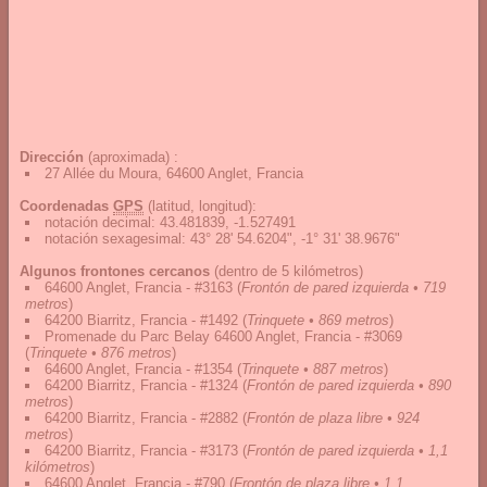
Dirección
(aproximada) :
27 Allée du Moura, 64600 Anglet, Francia
Coordenadas
GPS
(latitud, longitud):
notación decimal
:
43.481839, -1.527491
notación sexagesimal
:
43° 28' 54.6204", -1° 31' 38.9676"
Algunos frontones cercanos
(dentro de 5 kilómetros)
64600 Anglet, Francia - #3163
(
Frontón de pared izquierda • 719
metros
)
64200 Biarritz, Francia - #1492
(
Trinquete • 869 metros
)
Promenade du Parc Belay 64600 Anglet, Francia - #3069
(
Trinquete • 876 metros
)
64600 Anglet, Francia - #1354
(
Trinquete • 887 metros
)
64200 Biarritz, Francia - #1324
(
Frontón de pared izquierda • 890
metros
)
64200 Biarritz, Francia - #2882
(
Frontón de plaza libre • 924
metros
)
64200 Biarritz, Francia - #3173
(
Frontón de pared izquierda • 1,1
kilómetros
)
64600 Anglet, Francia - #790
(
Frontón de plaza libre • 1,1