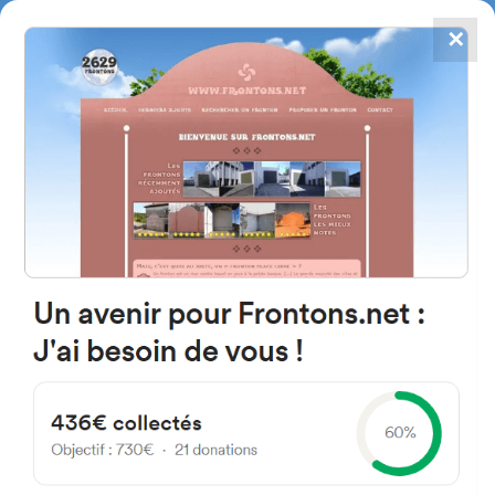
✕
4784
frontones
FRONTONS.NET
BUSCAR UN FRONTÓN
AÑADIR UN FRONTÓN
64600 Anglet, Francia
27 Allée du Moura
#1364
Trinquete