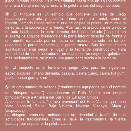
juego llamado cancha. El punto continúa hasta que un equipo comete
una falta (falta) o no logra reiniciar la pelota antes del segundo bote.
🤓 El trinquete es un edificio que contiene un área de juego
cuadrangular cerrada y cubierta. Tiene un muro frontal, como el
frontón, llamado frontis sobre el que se golpea la pelota, un muro a la
derecha, a la izquierda y al fondo. Además, está provista de un corte
en toda la altura de la parte derecha del frontis, un xilo ("agujero" en
euskera) de ángulos biselados en la parte inferior derecha del frontis y
un murete rematado por un techo de madera llamado un tambor
pegado a la pared izquierda y la pared trasera. Sus formas difieren
significativamente según el lugar y la fecha de construcción. Para
comodidad de los espectadores, en ocasiones se disponen galerías o,
más recientemente, se instala una pared acristalada a la derecha.
⚾ El trinquete es el terreno de juego ideal para las siguientes
especialidades : mano desnuda, pasaka, paleta cuero, paleta full gum,
paleta hueca gum y xare.
🌎 Un gran número de vascos (comúnmente agrupados bajo el nombre
de "diáspora vasca") abandonaron el País Vasco para emigrar
principalmente a América del Sur y los Estados Unidos.
A veces se le llama la "octava provincia" del País Vasco, que tiene
siete (Labourd, Soule, Baja Navarra, Navarra, Vizcaya, 'Alava y
Guipuzcoa).
La diáspora promueve activamente su identidad a través de sus
actividades tradicionales, como el baile, la gastronomía, la fuerza
vasca y, por supuesto, la pelota vasca.