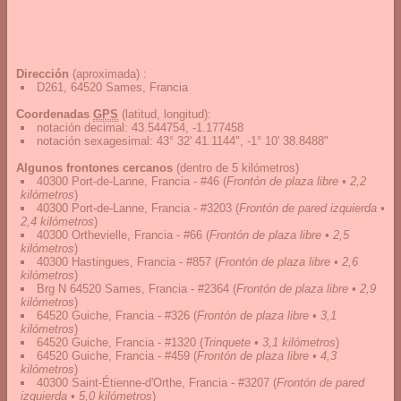
Dirección
(aproximada) :
D261, 64520 Sames, Francia
Coordenadas
GPS
(latitud, longitud):
notación decimal
:
43.544754, -1.177458
notación sexagesimal
:
43° 32' 41.1144", -1° 10' 38.8488"
Algunos frontones cercanos
(dentro de 5 kilómetros)
40300 Port-de-Lanne, Francia - #46
(
Frontón de plaza libre • 2,2
kilómetros
)
40300 Port-de-Lanne, Francia - #3203
(
Frontón de pared izquierda •
2,4 kilómetros
)
40300 Orthevielle, Francia - #66
(
Frontón de plaza libre • 2,5
kilómetros
)
40300 Hastingues, Francia - #857
(
Frontón de plaza libre • 2,6
kilómetros
)
Brg N 64520 Sames, Francia - #2364
(
Frontón de plaza libre • 2,9
kilómetros
)
64520 Guiche, Francia - #326
(
Frontón de plaza libre • 3,1
kilómetros
)
64520 Guiche, Francia - #1320
(
Trinquete • 3,1 kilómetros
)
64520 Guiche, Francia - #459
(
Frontón de plaza libre • 4,3
kilómetros
)
40300 Saint-Étienne-d'Orthe, Francia - #3207
(
Frontón de pared
izquierda • 5,0 kilómetros
)