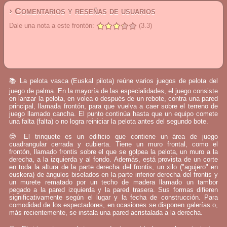
› Comentarios y reseñas de usuarios
Dale una nota a este frontón:
(3.3)
📚 La pelota vasca (Euskal pilota) reúne varios juegos de pelota del
juego de palma. En la mayoría de las especialidades, el juego consiste
en lanzar la pelota, en volea o después de un rebote, contra una pared
principal, llamada frontón, para que vuelva a caer sobre el terreno de
juego llamado cancha. El punto continúa hasta que un equipo comete
una falta (falta) o no logra reiniciar la pelota antes del segundo bote.
🤓 El trinquete es un edificio que contiene un área de juego
cuadrangular cerrada y cubierta. Tiene un muro frontal, como el
frontón, llamado frontis sobre el que se golpea la pelota, un muro a la
derecha, a la izquierda y al fondo. Además, está provista de un corte
en toda la altura de la parte derecha del frontis, un xilo ("agujero" en
euskera) de ángulos biselados en la parte inferior derecha del frontis y
un murete rematado por un techo de madera llamado un tambor
pegado a la pared izquierda y la pared trasera. Sus formas difieren
significativamente según el lugar y la fecha de construcción. Para
comodidad de los espectadores, en ocasiones se disponen galerías o,
más recientemente, se instala una pared acristalada a la derecha.