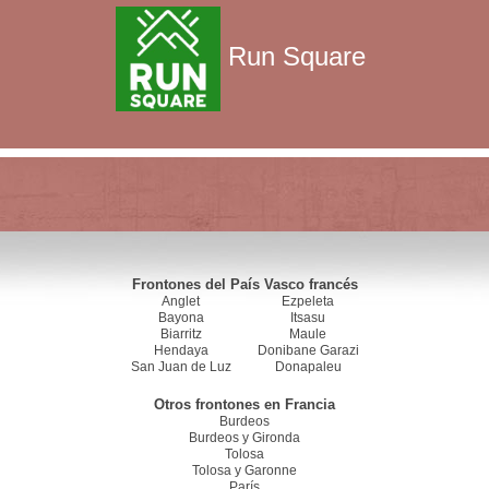
Run Square
Frontones del País Vasco francés
Anglet
Ezpeleta
Bayona
Itsasu
Biarritz
Maule
Hendaya
Donibane Garazi
San Juan de Luz
Donapaleu
Otros frontones en Francia
Burdeos
Burdeos y Gironda
Tolosa
Tolosa y Garonne
París