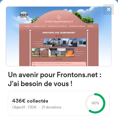
✕
4784
frontones
FRONTONS.NET
BUSCAR UN FRONTÓN
AÑADIR UN FRONTÓN
D261 64520 Sames, Francia
#3181
Trinquete
Localización
Fotos
Comentarios y reseñas
|
|
› Ubicación del frontón