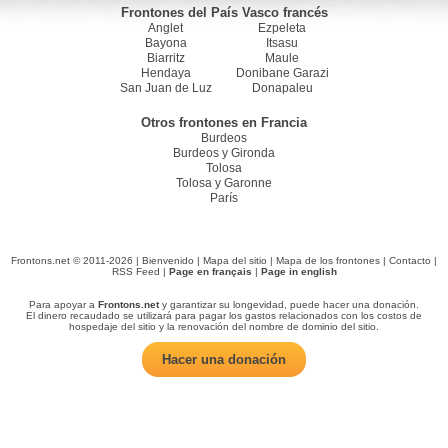
Frontones del País Vasco francés
Anglet
Ezpeleta
Bayona
Itsasu
Biarritz
Maule
Hendaya
Donibane Garazi
San Juan de Luz
Donapaleu
Otros frontones en Francia
Burdeos
Burdeos y Gironda
Tolosa
Tolosa y Garonne
París
Frontons.net © 2011-2026 |
Bienvenido
|
Mapa del sitio
|
Mapa de los frontones
|
Contacto
|
RSS Feed
|
Page en français
|
Page in english
Para apoyar a
Frontons.net
y garantizar su longevidad, puede hacer una donación.
El dinero recaudado se utilizará para pagar los gastos relacionados con los costos de
hospedaje del sitio y la renovación del nombre de dominio del sitio.
Hacer una donación