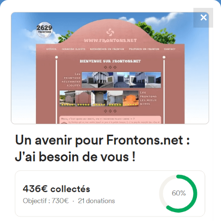
✕
4784
frontones
FRONTONS.NET
BUSCAR UN FRONTÓN
AÑADIR UN FRONTÓN
09341 Tordómar, Burgos
Espagne
Diseminado Diseminados 96 España
#3636