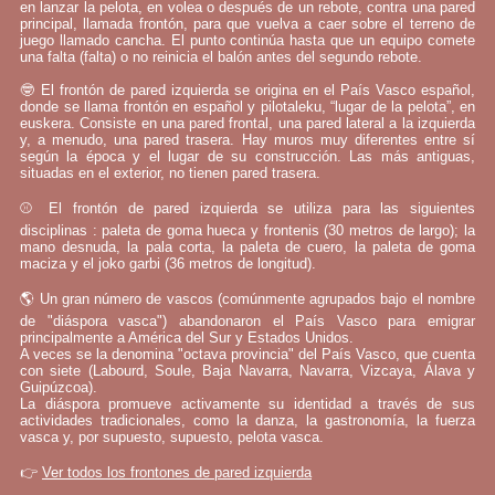
en lanzar la pelota, en volea o después de un rebote, contra una pared
principal, llamada frontón, para que vuelva a caer sobre el terreno de
juego llamado cancha. El punto continúa hasta que un equipo comete
una falta (falta) o no reinicia el balón antes del segundo rebote.
🤓 El frontón de pared izquierda se origina en el País Vasco español,
donde se llama frontón en español y pilotaleku, “lugar de la pelota”, en
euskera. Consiste en una pared frontal, una pared lateral a la izquierda
y, a menudo, una pared trasera. Hay muros muy diferentes entre sí
según la época y el lugar de su construcción. Las más antiguas,
situadas en el exterior, no tienen pared trasera.
⚾ El frontón de pared izquierda se utiliza para las siguientes
disciplinas : paleta de goma hueca y frontenis (30 metros de largo); la
mano desnuda, la pala corta, la paleta de cuero, la paleta de goma
maciza y el joko garbi (36 metros de longitud).
🌎 Un gran número de vascos (comúnmente agrupados bajo el nombre
de "diáspora vasca") abandonaron el País Vasco para emigrar
principalmente a América del Sur y Estados Unidos.
A veces se la denomina "octava provincia" del País Vasco, que cuenta
con siete (Labourd, Soule, Baja Navarra, Navarra, Vizcaya, Álava y
Guipúzcoa).
La diáspora promueve activamente su identidad a través de sus
actividades tradicionales, como la danza, la gastronomía, la fuerza
vasca y, por supuesto, supuesto, pelota vasca.
👉
Ver todos los frontones de pared izquierda