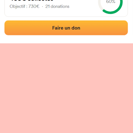
Localización
Fotos
Comentarios y reseñas
|
|
n del frontón