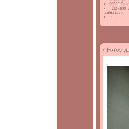
20009 Dono
Lazkano 
kilómetros
)
...
› Fotos d