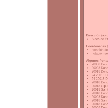
Dirección
(apro
Bidea de E
Coordenadas
notación de
notación s
Algunos front
20008 Dono
20008 Dono
20018 Dono
24 20018 D
24 20018 D
20018 Dono
20018 Gipu
20018 Sain
20018 Dono
20008 Dono
20018 San 
20018 Dono
20009 Dono