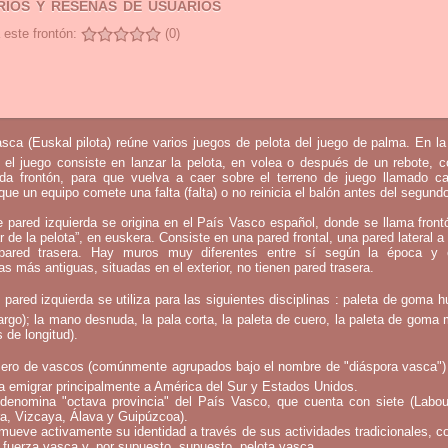
ios y reseñas de usuarios
 este frontón:
(0)
sca (Euskal pilota) reúne varios juegos de pelota del juego de palma. En l
 el juego consiste en lanzar la pelota, en volea o después de un rebote, 
mada frontón, para que vuelva a caer sobre el terreno de juego llamado c
que un equipo comete una falta (falta) o no reinicia el balón antes del segund
e pared izquierda se origina en el País Vasco español, donde se llama fron
ar de la pelota”, en euskera. Consiste en una pared frontal, una pared lateral a 
ared trasera. Hay muros muy diferentes entre sí según la época y 
as más antiguas, situadas en el exterior, no tienen pared trasera.
 pared izquierda se utiliza para las siguientes disciplinas : paleta de goma h
argo); la mano desnuda, la pala corta, la paleta de cuero, la paleta de goma 
 de longitud).
ero de vascos (comúnmente agrupados bajo el nombre de "diáspora vasca")
a emigrar principalmente a América del Sur y Estados Unidos.
denomina "octava provincia" del País Vasco, que cuenta con siete (Labou
a, Vizcaya, Álava y Guipúzcoa).
mueve activamente su identidad a través de sus actividades tradicionales, c
 fuerza vasca y, por supuesto, supuesto, pelota vasca.