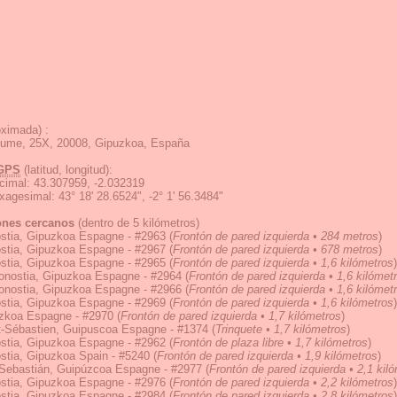
ximada) :
tume, 25X, 20008, Gipuzkoa, España
GPS
(latitud, longitud):
cimal
:
43.307959, -2.032319
exagesimal
:
43° 18' 28.6524", -2° 1' 56.3484"
ones cercanos
(dentro de 5 kilómetros)
stia, Gipuzkoa Espagne - #2963
(
Frontón de pared izquierda • 284 metros
)
stia, Gipuzkoa Espagne - #2967
(
Frontón de pared izquierda • 678 metros
)
stia, Gipuzkoa Espagne - #2965
(
Frontón de pared izquierda • 1,6 kilómetros
)
onostia, Gipuzkoa Espagne - #2964
(
Frontón de pared izquierda • 1,6 kilómet
onostia, Gipuzkoa Espagne - #2966
(
Frontón de pared izquierda • 1,6 kilómet
stia, Gipuzkoa Espagne - #2969
(
Frontón de pared izquierda • 1,6 kilómetros
)
zkoa Espagne - #2970
(
Frontón de pared izquierda • 1,7 kilómetros
)
t-Sébastien, Guipuscoa Espagne - #1374
(
Trinquete • 1,7 kilómetros
)
stia, Gipuzkoa Espagne - #2962
(
Frontón de plaza libre • 1,7 kilómetros
)
stia, Gipuzkoa Spain - #5240
(
Frontón de pared izquierda • 1,9 kilómetros
)
Sebastián, Guipúzcoa Espagne - #2977
(
Frontón de pared izquierda • 2,1 kil
stia, Gipuzkoa Espagne - #2976
(
Frontón de pared izquierda • 2,2 kilómetros
)
stia, Gipuzkoa Espagne - #2984
(
Frontón de pared izquierda • 2,8 kilómetros
)