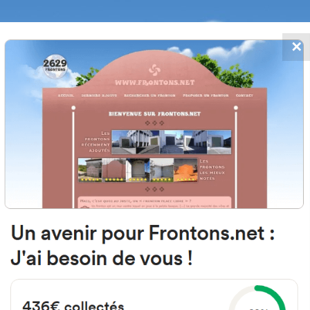
✕
FRONTONS.NET
MOS
BUSCAR UN FRONTÓN
AÑADIR UN
20008 Gipuzkoa Espagne
Bidea de Etume 25X España
#2968
Frontón de pared izquierda