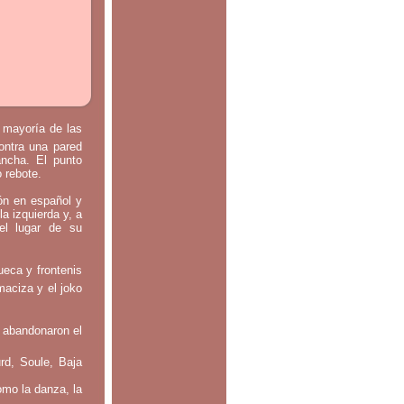
a mayoría de las
contra una pared
ancha. El punto
o rebote.
tón en español y
la izquierda y, a
el lugar de su
ueca y frontenis
maciza y el joko
 abandonaron el
rd, Soule, Baja
omo la danza, la