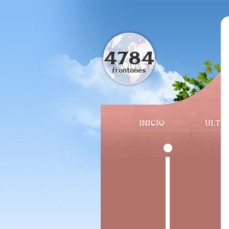
4784
frontones
INICIO
ÚLTI