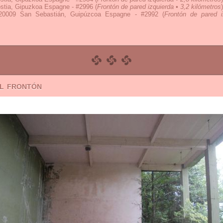
stia, Gipuzkoa Espagne - #2996
(
Frontón de pared izquierda • 3,2 kilómetros
)
20009 San Sebastián, Guipúzcoa Espagne - #2992
(
Frontón de pared i
el frontón