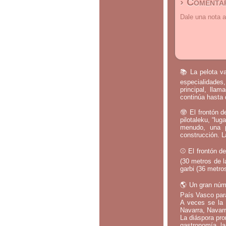
› Comentar
Dale una nota a
📚 La pelota va
especialidades,
principal, lla
continúa hasta 
🤓 El frontón d
pilotaleku, “lug
menudo, una p
construcción. L
⚾ El frontón de
(30 metros de l
garbi (36 metros
🌎 Un gran núm
País Vasco par
A veces se la 
Navarra, Navarr
La diáspora pro
gastronomía, la