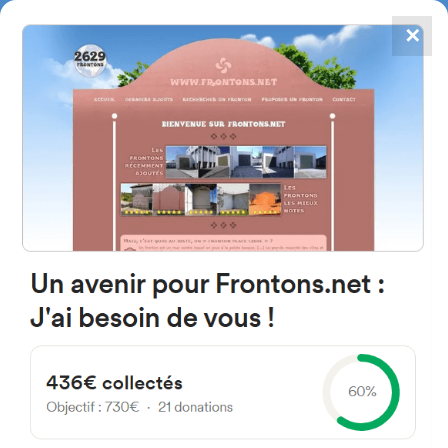
✕
4784
frontones
FRONTONS.NET
BUSCAR UN FRONTÓN
AÑADIR UN FRONTÓN
Lazkano 20009 San Sebastián,
Guipúzcoa Espagne
España
#2992