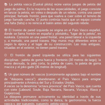
📚 La pelota vasca (Euskal pilota) reúne varios juegos de pelota del
juego de palma. En la mayoría de las especialidades, el juego consiste
en lanzar la pelota, en volea o después de un rebote, contra una pared
principal, llamada frontón, para que vuelva a caer sobre el terreno de
juego llamado cancha. El punto continúa hasta que un equipo comete
una falta (falta) o no reinicia el balón antes del segundo rebote.
🤓 El frontón de pared izquierda se origina en el País Vasco español,
donde se llama frontón en español y pilotaleku, “lugar de la pelota”, en
euskera. Consiste en una pared frontal, una pared lateral a la izquierda
y, a menudo, una pared trasera. Hay muros muy diferentes entre sí
según la época y el lugar de su construcción. Las más antiguas,
situadas en el exterior, no tienen pared trasera.
⚾ El frontón de pared izquierda se utiliza para las siguientes
disciplinas : paleta de goma hueca y frontenis (30 metros de largo); la
mano desnuda, la pala corta, la paleta de cuero, la paleta de goma
maciza y el joko garbi (36 metros de longitud).
🌎 Un gran número de vascos (comúnmente agrupados bajo el nombre
de "diáspora vasca") abandonaron el País Vasco para emigrar
principalmente a América del Sur y Estados Unidos.
A veces se la denomina "octava provincia" del País Vasco, que cuenta
con siete (Labourd, Soule, Baja Navarra, Navarra, Vizcaya, Álava y
Guipúzcoa).
La diáspora promueve activamente su identidad a través de sus
actividades tradicionales, como la danza, la gastronomía, la fuerza
vasca y, por supuesto, supuesto, pelota vasca.