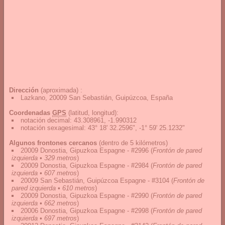
Dirección
(aproximada) :
Lazkano, 20009 San Sebastián, Guipúzcoa, España
Coordenadas
GPS
(latitud, longitud):
notación decimal
:
43.308961, -1.990312
notación sexagesimal
:
43° 18' 32.2596", -1° 59' 25.1232"
Algunos frontones cercanos
(dentro de 5 kilómetros)
20009 Donostia, Gipuzkoa Espagne - #2996
(
Frontón de pared
izquierda • 329 metros
)
20009 Donostia, Gipuzkoa Espagne - #2984
(
Frontón de pared
izquierda • 607 metros
)
20009 San Sebastián, Guipúzcoa Espagne - #3104
(
Frontón de
pared izquierda • 610 metros
)
20009 Donostia, Gipuzkoa Espagne - #2990
(
Frontón de pared
izquierda • 662 metros
)
20006 Donostia, Gipuzkoa Espagne - #2998
(
Frontón de pared
izquierda • 697 metros
)