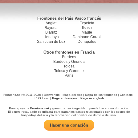
Frontones del País Vasco francés
Anglet
Ezpeleta
Bayona
Itsasu
Biarritz
Maule
Hendaya
Donibane Garazi
San Juan de Luz
Donapaleu
Otros frontones en Francia
Burdeos
Burdeos y Gironda
Tolosa
Tolosa y Garonne
París
Frontons.net © 2011-2026 |
Bienvenido
|
Mapa del sitio
|
Mapa de los frontones
|
Contacto
|
RSS Feed
|
Page en français
|
Page in english
Para apoyar a
Frontons.net
y garantizar su longevidad, puede hacer una donación.
El dinero recaudado se utilizará para pagar los gastos relacionados con los costos de
hospedaje del sitio y la renovación del nombre de dominio del sitio.
Hacer una donación