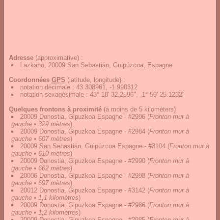
Adresse
(approximative) :
Lazkano, 20009 San Sebastián, Guipúzcoa, Espagne
Coordonnées
GPS
(latitude, longitude) :
notation décimale
:
43.308961, -1.990312
notation sexagésimale
:
43° 18' 32.2596", -1° 59' 25.1232"
Quelques frontons à proximité
(à moins de 5 kilomèters)
20009 Donostia, Gipuzkoa Espagne - #2996
(
Fronton mur à
gauche • 329 mètres
)
20009 Donostia, Gipuzkoa Espagne - #2984
(
Fronton mur à
gauche • 607 mètres
)
20009 San Sebastián, Guipúzcoa Espagne - #3104
(
Fronton mur à
gauche • 610 mètres
)
20009 Donostia, Gipuzkoa Espagne - #2990
(
Fronton mur à
gauche • 662 mètres
)
20006 Donostia, Gipuzkoa Espagne - #2998
(
Fronton mur à
gauche • 697 mètres
)
20012 Donostia, Gipuzkoa Espagne - #3142
(
Fronton mur à
gauche • 1,1 kilomètres
)
20009 Donostia, Gipuzkoa Espagne - #2986
(
Fronton mur à
gauche • 1,2 kilomètres
)
20009 Donostia, Gipuzkoa Espagne - #2985
(
Fronton mur à