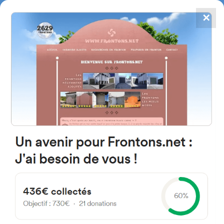
✕
4867
frontons
FRONTONS.NET
RECHERCHER UN FRONTON
PROPOSER UN FRONTON
Lazkano 20009 San Sebastián,
Guipúzcoa Espagne
#2992
Fronton mur à gauche
Localisation
Photos
Commentaires et avis
|
|