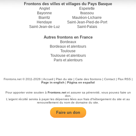
Frontons des villes et villages du Pays Basque
Anglet
Espelette
Bayonne
Itxassou
Biarritz
Mauléon-Licharre
Hendaye
Saint-Jean-Pied-de-Port
Saint-Jean-de-Luz
Saint-Palais
Autres frontons en France
Bordeaux
Bordeaux et alentours
Toulouse
Toulouse et alentours
Paris et alentours
Frontons.net © 2011-2026 |
Accueil
|
Plan du site
|
Carte des frontons
|
Contact
|
Flux RSS
|
Page in english
|
Página en español
Pour apporter votre soutien à
Frontons.net
et assurer sa pérennité, vous pouvez faire un
don.
L'argent récolté servira à payer les dépenses liées aux frais d'hébergement du site et au
renouvellement du nom de domaine du site.
Faire un don