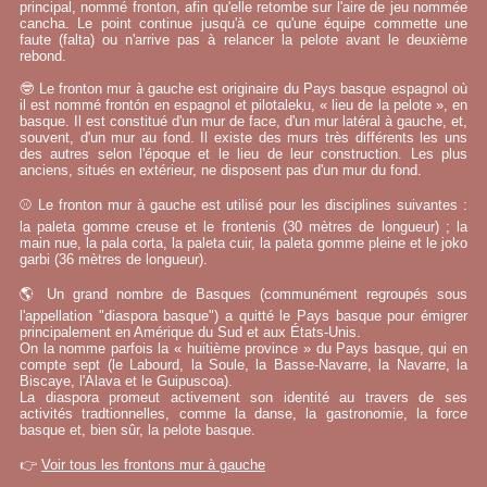
principal, nommé fronton, afin qu'elle retombe sur l'aire de jeu nommée
cancha. Le point continue jusqu'à ce qu'une équipe commette une
faute (falta) ou n'arrive pas à relancer la pelote avant le deuxième
rebond.
🤓 Le fronton mur à gauche est originaire du Pays basque espagnol où
il est nommé frontón en espagnol et pilotaleku, « lieu de la pelote », en
basque. Il est constitué d'un mur de face, d'un mur latéral à gauche, et,
souvent, d'un mur au fond. Il existe des murs très différents les uns
des autres selon l'époque et le lieu de leur construction. Les plus
anciens, situés en extérieur, ne disposent pas d'un mur du fond.
⚾ Le fronton mur à gauche est utilisé pour les disciplines suivantes :
la paleta gomme creuse et le frontenis (30 mètres de longueur) ; la
main nue, la pala corta, la paleta cuir, la paleta gomme pleine et le joko
garbi (36 mètres de longueur).
🌎 Un grand nombre de Basques (communément regroupés sous
l'appellation "diaspora basque") a quitté le Pays basque pour émigrer
principalement en Amérique du Sud et aux États-Unis.
On la nomme parfois la « huitième province » du Pays basque, qui en
compte sept (le Labourd, la Soule, la Basse-Navarre, la Navarre, la
Biscaye, l'Alava et le Guipuscoa).
La diaspora promeut activement son identité au travers de ses
activités tradtionnelles, comme la danse, la gastronomie, la force
basque et, bien sûr, la pelote basque.
👉
Voir tous les frontons mur à gauche