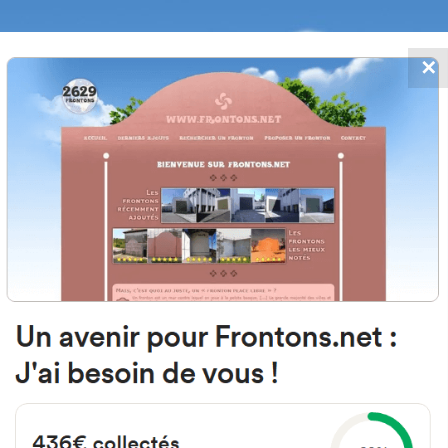
✕
FRONTONS.NET
 AJOUTS
RECHERCHER UN FRONTON
PROPOSER U
20009 Donostia, Gipuzkoa Espagn
Kalea Mantulene 909
#2986
Fronton mur à gauche