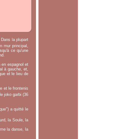
 Dans la plupart
n mur principal,
usqu'à ce qu'une
nd.
n en espagnol et
ral à gauche, et,
ue et le lieu de
 et le frontenis
le joko garbi (36
e") a quitté le
rd, la Soule, la
mme la danse, la