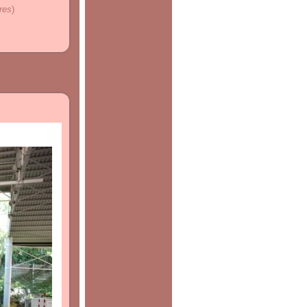
res
)