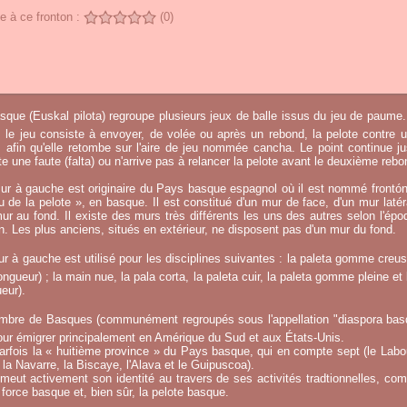
 à ce fronton :
(0)
sque (Euskal pilota) regroupe plusieurs jeux de balle issus du jeu de paume.
, le jeu consiste à envoyer, de volée ou après un rebond, la pelote contre u
afin qu'elle retombe sur l'aire de jeu nommée cancha. Le point continue j
 une faute (falta) ou n'arrive pas à relancer la pelote avant le deuxième rebo
ur à gauche est originaire du Pays basque espagnol où il est nommé frontó
eu de la pelote », en basque. Il est constitué d'un mur de face, d'un mur laté
ur au fond. Il existe des murs très différents les uns des autres selon l'époq
on. Les plus anciens, situés en extérieur, ne disposent pas d'un mur du fond.
r à gauche est utilisé pour les disciplines suivantes : la paleta gomme creuse
ngueur) ; la main nue, la pala corta, la paleta cuir, la paleta gomme pleine et 
eur).
mbre de Basques (communément regroupés sous l'appellation "diaspora basqu
ur émigrer principalement en Amérique du Sud et aux États-Unis.
fois la « huitième province » du Pays basque, qui en compte sept (le Labou
la Navarre, la Biscaye, l'Alava et le Guipuscoa).
meut activement son identité au travers de ses activités tradtionnelles, co
 force basque et, bien sûr, la pelote basque.