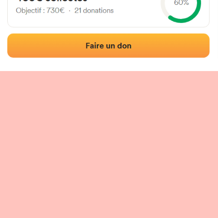
Localisation
Photos
Commentaires et avis
|
|
tion du fronton