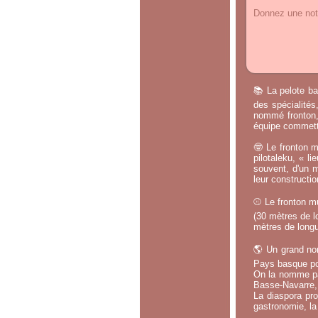
Donnez une note
📚 La pelote ba
des spécialités
nommé fronton, 
équipe commette
🤓 Le fronton m
pilotaleku, « li
souvent, d'un m
leur constructi
⚾ Le fronton mu
(30 mètres de lo
mètres de longu
🌎 Un grand no
Pays basque po
On la nomme par
Basse-Navarre, 
La diaspora pro
gastronomie, la