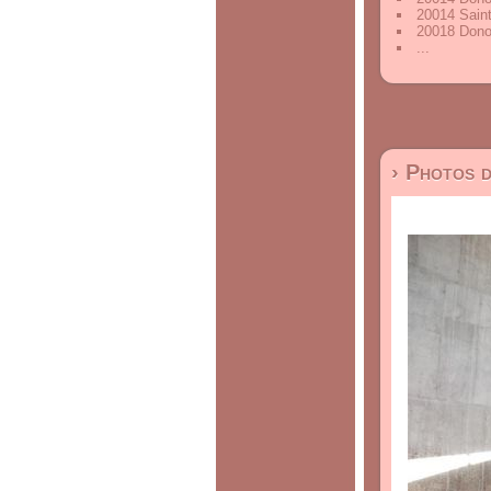
20014 Sain
20018 Dono
...
› Photos 