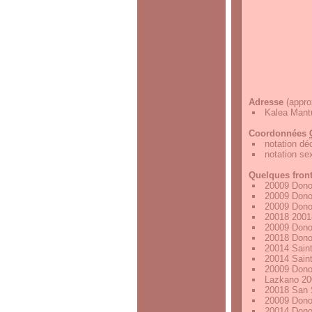
Adresse
(appro
Kalea Mant
Coordonnées
notation d
notation s
Quelques fron
20009 Dono
20009 Dono
20009 Dono
20018 2001
20009 Dono
20018 Dono
20014 Sain
20014 Sain
20009 Dono
Lazkano 20
20018 San 
20009 Dono
20014 Dono