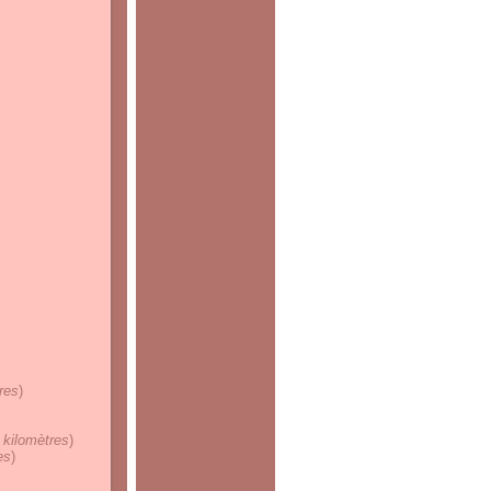
res
)
 kilomètres
)
es
)