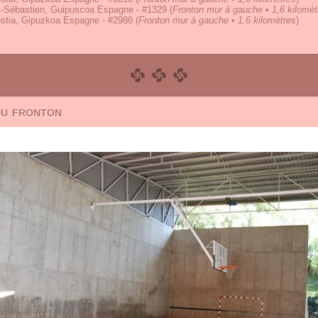
t-Sébastien, Guipuscoa Espagne - #1329
(
Fronton mur à gauche • 1,6 kilomèt
stia, Gipuzkoa Espagne - #2988
(
Fronton mur à gauche • 1,6 kilomètres
)
du fronton