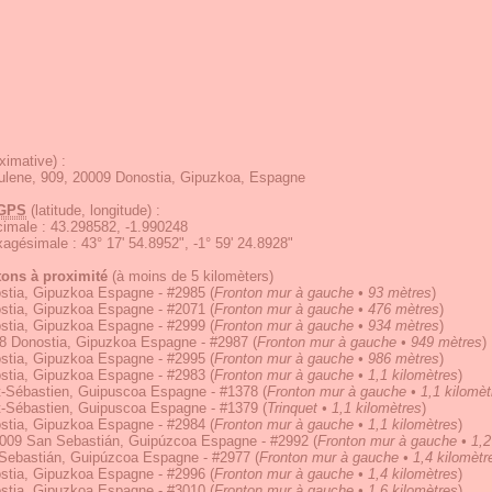
ximative) :
ulene, 909, 20009 Donostia, Gipuzkoa, Espagne
GPS
(latitude, longitude) :
écimale
:
43.298582, -1.990248
exagésimale
:
43° 17' 54.8952", -1° 59' 24.8928"
tons à proximité
(à moins de 5 kilomèters)
stia, Gipuzkoa Espagne - #2985
(
Fronton mur à gauche • 93 mètres
)
stia, Gipuzkoa Espagne - #2071
(
Fronton mur à gauche • 476 mètres
)
stia, Gipuzkoa Espagne - #2999
(
Fronton mur à gauche • 934 mètres
)
8 Donostia, Gipuzkoa Espagne - #2987
(
Fronton mur à gauche • 949 mètres
)
stia, Gipuzkoa Espagne - #2995
(
Fronton mur à gauche • 986 mètres
)
stia, Gipuzkoa Espagne - #2983
(
Fronton mur à gauche • 1,1 kilomètres
)
t-Sébastien, Guipuscoa Espagne - #1378
(
Fronton mur à gauche • 1,1 kilomèt
t-Sébastien, Guipuscoa Espagne - #1379
(
Trinquet • 1,1 kilomètres
)
stia, Gipuzkoa Espagne - #2984
(
Fronton mur à gauche • 1,1 kilomètres
)
009 San Sebastián, Guipúzcoa Espagne - #2992
(
Fronton mur à gauche • 1,2
Sebastián, Guipúzcoa Espagne - #2977
(
Fronton mur à gauche • 1,4 kilomètr
stia, Gipuzkoa Espagne - #2996
(
Fronton mur à gauche • 1,4 kilomètres
)
stia, Gipuzkoa Espagne - #3010
(
Fronton mur à gauche • 1,6 kilomètres
)