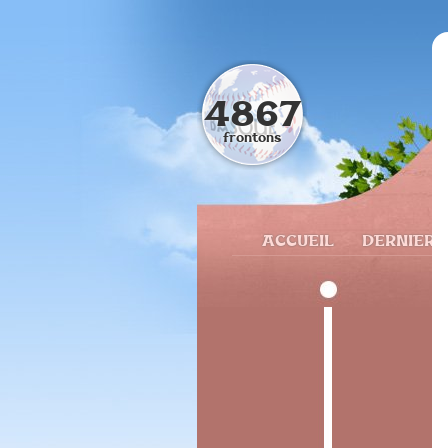
4867
frontons
ACCUEIL
DERNIERS