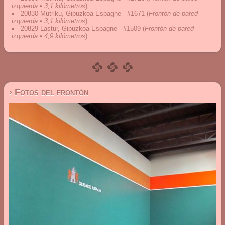
izquierda • 3,1 kilómetros
)
20830 Mutriku, Gipuzkoa Espagne - #1671
(
Frontón de pared
izquierda • 3,1 kilómetros
)
20829 Lastur, Gipuzkoa Espagne - #1509
(
Frontón de pared
izquierda • 4,9 kilómetros
)
› Fotos del frontón