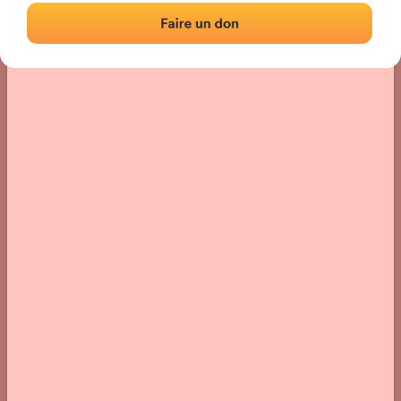
Localización
Fotos
Comentarios y reseñas
|
|
› Ubicación del frontón