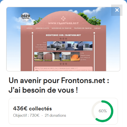
✕
4784
frontones
FRONTONS.NET
BUSCAR UN FRONTÓN
AÑADIR UN FRONTÓN
20820 Deba, Gipuzkoa Espagne
Gurutze Kalea 7 España
#1465
Frontón de pared izquierda