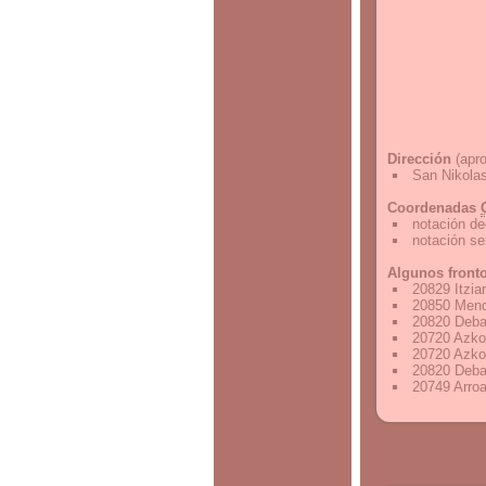
Dirección
(apro
San Nikolas
Coordenadas
notación de
notación s
Algunos front
20829 Itzia
20850 Mend
20820 Deba
20720 Azko
20720 Azko
20820 Deba
20749 Arro