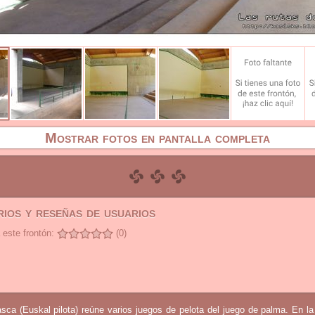
Mostrar fotos en pantalla completa
ios y reseñas de usuarios
 este frontón:
(0)
sca (Euskal pilota) reúne varios juegos de pelota del juego de palma. En l