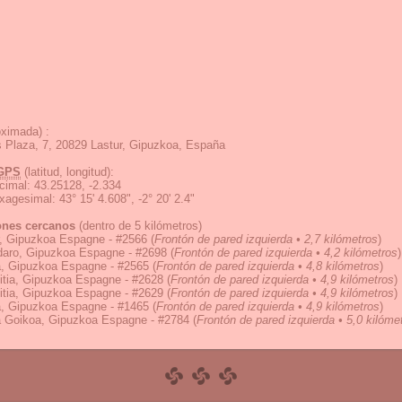
ximada) :
 Plaza, 7, 20829 Lastur, Gipuzkoa, España
GPS
(latitud, longitud):
cimal
:
43.25128, -2.334
exagesimal
:
43° 15' 4.608", -2° 20' 2.4"
ones cercanos
(dentro de 5 kilómetros)
r, Gipuzkoa Espagne - #2566
(
Frontón de pared izquierda • 2,7 kilómetros
)
aro, Gipuzkoa Espagne - #2698
(
Frontón de pared izquierda • 4,2 kilómetros
)
, Gipuzkoa Espagne - #2565
(
Frontón de pared izquierda • 4,8 kilómetros
)
itia, Gipuzkoa Espagne - #2628
(
Frontón de pared izquierda • 4,9 kilómetros
)
itia, Gipuzkoa Espagne - #2629
(
Frontón de pared izquierda • 4,9 kilómetros
)
, Gipuzkoa Espagne - #1465
(
Frontón de pared izquierda • 4,9 kilómetros
)
a Goikoa, Gipuzkoa Espagne - #2784
(
Frontón de pared izquierda • 5,0 kilóme