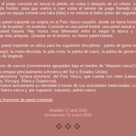
 el juego consiste en lanzar la pelota, en volea o después de un rebote, 
mada frontón, para que vuelva a caer sobre el terreno de juego llamado c
que un equipo comete una falta (falta) o no reinicia el balón antes del segund
e pared izquierda se origina en el País Vasco español, donde se llama fron
ar de la pelota”, en euskera. Consiste en una pared frontal, una pared lateral a 
ared trasera. Hay muros muy diferentes entre sí según la época y 
as más antiguas, situadas en el exterior, no tienen pared trasera.
 pared izquierda se utiliza para las siguientes disciplinas : paleta de goma h
argo); la mano desnuda, la pala corta, la paleta de cuero, la paleta de goma 
 de longitud).
ero de vascos (comúnmente agrupados bajo el nombre de "diáspora vasca")
a emigrar principalmente a América del Sur y Estados Unidos.
denomina "octava provincia" del País Vasco, que cuenta con siete (Labou
a, Vizcaya, Álava y Guipúzcoa).
mueve activamente su identidad a través de sus actividades tradicionales, c
 fuerza vasca y, por supuesto, supuesto, pelota vasca.
s frontones de pared izquierda
Añadido 17 abril 2015
Actualizado 31 mayo 2018