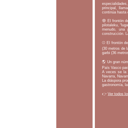
especialidades,
principal, lla
continúa hasta 
🤓 El frontón d
pilotaleku, “lug
menudo, una p
construcción. L
⚾ El frontón de
(30 metros de l
garbi (36 metros
🌎 Un gran núm
País Vasco par
A veces se la 
Navarra, Navarr
La diáspora pro
gastronomía, la
👉
Ver todos lo