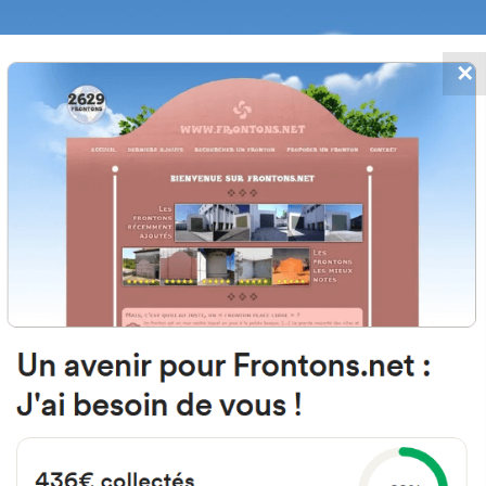
✕
FRONTONS.NET
MOS
BUSCAR UN FRONTÓN
AÑADIR UN
20829 Lastur, Gipuzkoa Espagne
San Nikolas Plaza 7 España
#1509
Frontón de pared izquierda