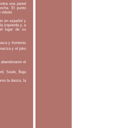
contra una pared
ancha. El punto
o rebote.
tón en español y
la izquierda y, a
el lugar de su
ueca y frontenis
maciza y el joko
 abandonaron el
rd, Soule, Baja
omo la danza, la