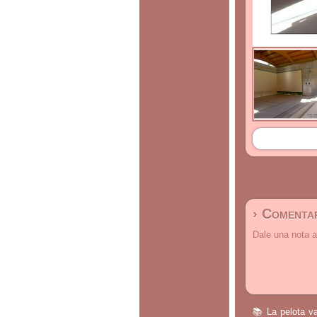
› Comentar
Dale una nota a
📚 La pelota va