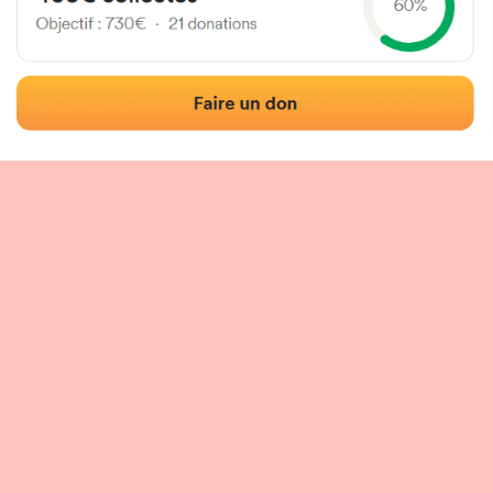
Localización
Fotos
Comentarios y reseñas
|
|
n del frontón