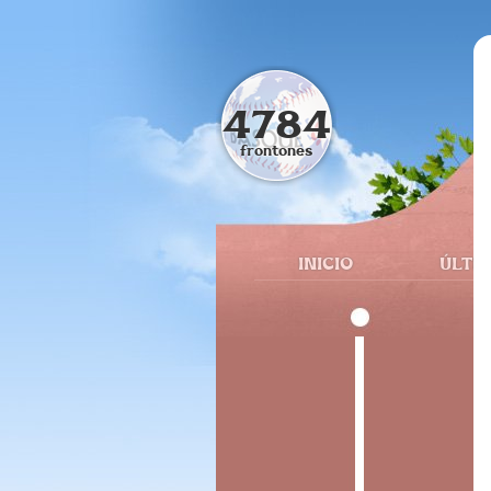
4784
frontones
INICIO
ÚLTI