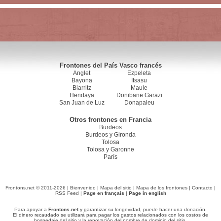
Frontones del País Vasco francés
Anglet
Ezpeleta
Bayona
Itsasu
Biarritz
Maule
Hendaya
Donibane Garazi
San Juan de Luz
Donapaleu
Otros frontones en Francia
Burdeos
Burdeos y Gironda
Tolosa
Tolosa y Garonne
París
Frontons.net © 2011-2026 |
Bienvenido
|
Mapa del sitio
|
Mapa de los frontones
|
Contacto
|
RSS Feed
|
Page en français
|
Page in english
Para apoyar a
Frontons.net
y garantizar su longevidad, puede hacer una donación.
El dinero recaudado se utilizará para pagar los gastos relacionados con los costos de
hospedaje del sitio y la renovación del nombre de dominio del sitio.