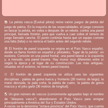
📚 La pelota vasca (Euskal pilota) reúne varios juegos de pelota del
juego de palma. En la mayoría de las especialidades, el juego consiste
en lanzar la pelota, en volea o después de un rebote, contra una pared
principal, llamada frontón, para que vuelva a caer sobre el terreno de
juego llamado cancha. El punto continúa hasta que un equipo comete
una falta (falta) o no reinicia el balón antes del segundo rebote.
🤓 El frontón de pared izquierda se origina en el País Vasco español,
donde se llama frontón en español y pilotaleku, “lugar de la pelota”, en
euskera. Consiste en una pared frontal, una pared lateral a la izquierda
y, a menudo, una pared trasera. Hay muros muy diferentes entre sí
según la época y el lugar de su construcción. Las más antiguas,
situadas en el exterior, no tienen pared trasera.
⚾ El frontón de pared izquierda se utiliza para las siguientes
disciplinas : paleta de goma hueca y frontenis (30 metros de largo); la
mano desnuda, la pala corta, la paleta de cuero, la paleta de goma
maciza y el joko garbi (36 metros de longitud).
🌎 Un gran número de vascos (comúnmente agrupados bajo el nombre
de "diáspora vasca") abandonaron el País Vasco para emigrar
principalmente a América del Sur y Estados Unidos.
A veces se la denomina "octava provincia" del País Vasco, que cuenta