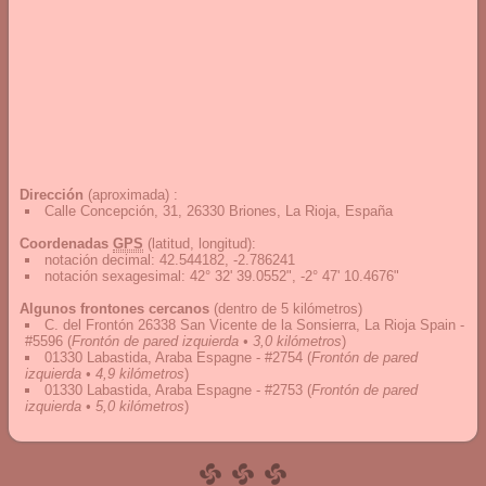
Dirección
(aproximada) :
Calle Concepción, 31, 26330 Briones, La Rioja, España
Coordenadas
GPS
(latitud, longitud):
notación decimal
:
42.544182, -2.786241
notación sexagesimal
:
42° 32' 39.0552", -2° 47' 10.4676"
Algunos frontones cercanos
(dentro de 5 kilómetros)
C. del Frontón 26338 San Vicente de la Sonsierra, La Rioja Spain -
#5596
(
Frontón de pared izquierda • 3,0 kilómetros
)
01330 Labastida, Araba Espagne - #2754
(
Frontón de pared
izquierda • 4,9 kilómetros
)
01330 Labastida, Araba Espagne - #2753
(
Frontón de pared
izquierda • 5,0 kilómetros
)