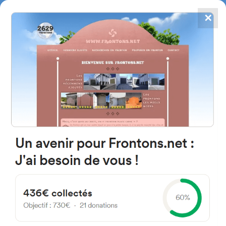
✕
4784
frontones
FRONTONS.NET
BUSCAR UN FRONTÓN
AÑADIR UN FRONTÓN
26330 Briones, La Rioja
Espagne
Calle Concepción 31 España
#4079