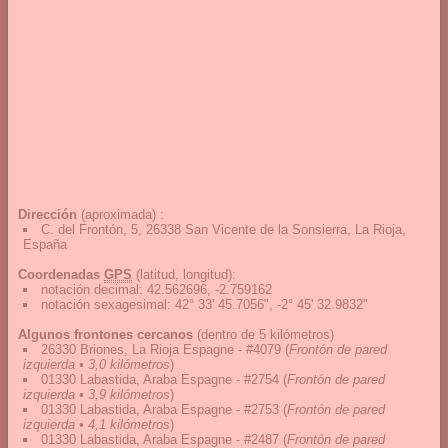
Dirección
(aproximada) :
C. del Frontón, 5, 26338 San Vicente de la Sonsierra, La Rioja,
España
Coordenadas
GPS
(latitud, longitud):
notación decimal
:
42.562696, -2.759162
notación sexagesimal
:
42° 33' 45.7056", -2° 45' 32.9832"
Algunos frontones cercanos
(dentro de 5 kilómetros)
26330 Briones, La Rioja Espagne - #4079
(
Frontón de pared
izquierda • 3,0 kilómetros
)
01330 Labastida, Araba Espagne - #2754
(
Frontón de pared
izquierda • 3,9 kilómetros
)
01330 Labastida, Araba Espagne - #2753
(
Frontón de pared
izquierda • 4,1 kilómetros
)
01330 Labastida, Araba Espagne - #2487
(
Frontón de pared