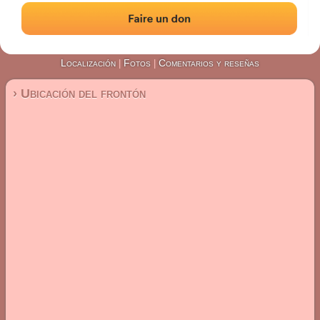
#5596
Frontón de pared izquierda
Localización
Fotos
Comentarios y reseñas
|
|
› Ubicación del frontón