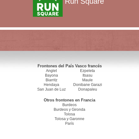
Run Square
Frontones del País Vasco francés
Anglet
Ezpeleta
Bayona
Itsasu
Biarritz
Maule
Hendaya
Donibane Garazi
San Juan de Luz
Donapaleu
Otros frontones en Francia
Burdeos
Burdeos y Gironda
Tolosa
Tolosa y Garonne
París