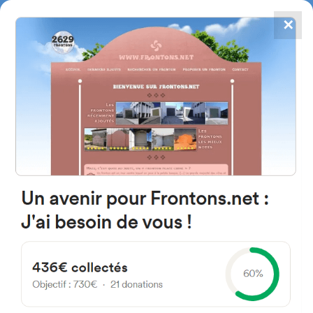
✕
4784
frontones
FRONTONS.NET
BUSCAR UN FRONTÓN
AÑADIR UN FRONTÓN
C. del Frontón 26338 San
Vicente de la Sonsierra, La
Rioja Spain
5 España