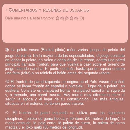
› Comentarios y reseñas de usuarios
Dale una nota a este frontón:
(0)
📚 La pelota vasca (Euskal pilota) reúne varios juegos de pelota del
juego de palma. En la mayoría de las especialidades, el juego consiste
en lanzar la pelota, en volea o después de un rebote, contra una pared
principal, llamada frontón, para que vuelva a caer sobre el terreno de
juego llamado cancha. El punto continúa hasta que un equipo comete
una falta (falta) o no reinicia el balón antes del segundo rebote.
🤓 El frontón de pared izquierda se origina en el País Vasco español,
donde se llama frontón en español y pilotaleku, “lugar de la pelota”, en
euskera. Consiste en una pared frontal, una pared lateral a la izquierda
y, a menudo, una pared trasera. Hay muros muy diferentes entre sí
según la época y el lugar de su construcción. Las más antiguas,
situadas en el exterior, no tienen pared trasera.
⚾ El frontón de pared izquierda se utiliza para las siguientes
disciplinas : paleta de goma hueca y frontenis (30 metros de largo); la
mano desnuda, la pala corta, la paleta de cuero, la paleta de goma
maciza y el joko garbi (36 metros de longitud).