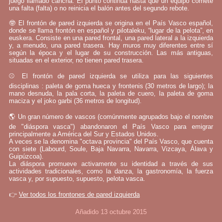
juego llamado cancha. El punto continúa hasta que un equipo comete
una falta (falta) o no reinicia el balón antes del segundo rebote.
🤓 El frontón de pared izquierda se origina en el País Vasco español,
donde se llama frontón en español y pilotaleku, “lugar de la pelota”, en
euskera. Consiste en una pared frontal, una pared lateral a la izquierda
y, a menudo, una pared trasera. Hay muros muy diferentes entre sí
según la época y el lugar de su construcción. Las más antiguas,
situadas en el exterior, no tienen pared trasera.
⚾ El frontón de pared izquierda se utiliza para las siguientes
disciplinas : paleta de goma hueca y frontenis (30 metros de largo); la
mano desnuda, la pala corta, la paleta de cuero, la paleta de goma
maciza y el joko garbi (36 metros de longitud).
🌎 Un gran número de vascos (comúnmente agrupados bajo el nombre
de "diáspora vasca") abandonaron el País Vasco para emigrar
principalmente a América del Sur y Estados Unidos.
A veces se la denomina "octava provincia" del País Vasco, que cuenta
con siete (Labourd, Soule, Baja Navarra, Navarra, Vizcaya, Álava y
Guipúzcoa).
La diáspora promueve activamente su identidad a través de sus
actividades tradicionales, como la danza, la gastronomía, la fuerza
vasca y, por supuesto, supuesto, pelota vasca.
👉
Ver todos los frontones de pared izquierda
Añadido 13 octubre 2015