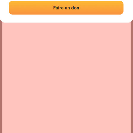
Localización
Fotos
Comentarios y reseñas
|
|
› Ubicación del frontón