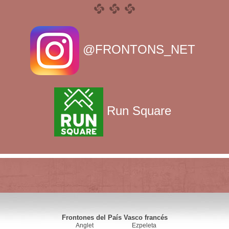
@FRONTONS_NET
Run Square
Frontones del País Vasco francés
Anglet
Ezpeleta