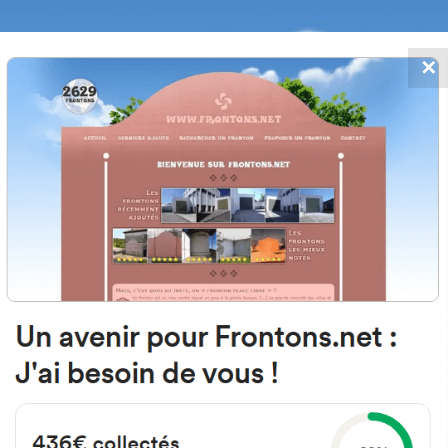
✕
FRONTONS.NET
 AJOUTS
RECHERCHER UN FRONTON
PROPOSER U
31311 Figarol, Navarra Espagne
Calle Aragón 12
#1652
Fronton mur à gauche