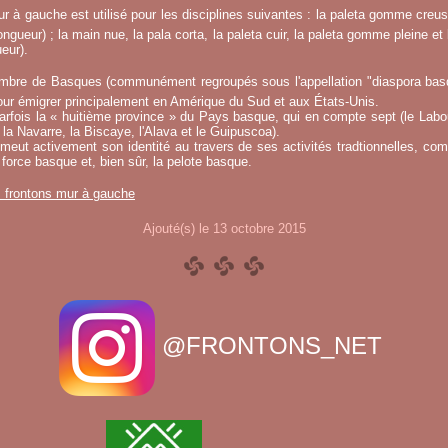
r à gauche est utilisé pour les disciplines suivantes : la paleta gomme creuse
ngueur) ; la main nue, la pala corta, la paleta cuir, la paleta gomme pleine et 
eur).
mbre de Basques (communément regroupés sous l'appellation "diaspora basqu
ur émigrer principalement en Amérique du Sud et aux États-Unis.
fois la « huitième province » du Pays basque, qui en compte sept (le Labou
la Navarre, la Biscaye, l'Alava et le Guipuscoa).
meut activement son identité au travers de ses activités tradtionnelles, co
 force basque et, bien sûr, la pelote basque.
s frontons mur à gauche
Ajouté(s) le 13 octobre 2015
@FRONTONS_NET