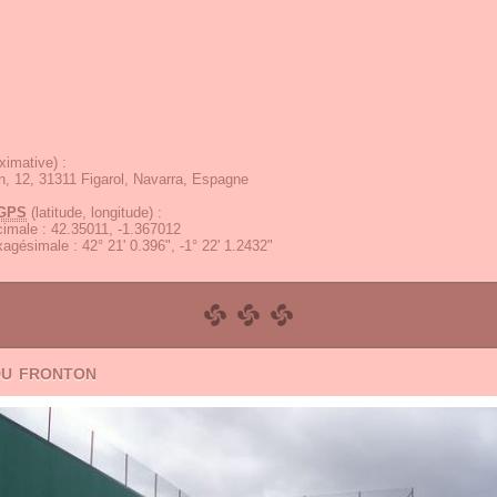
ximative) :
n, 12, 31311 Figarol, Navarra, Espagne
GPS
(latitude, longitude) :
écimale
:
42.35011, -1.367012
exagésimale
:
42° 21' 0.396", -1° 22' 1.2432"
du fronton