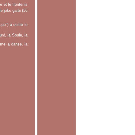
 et le frontenis
le joko garbi (36
e") a quitté le
rd, la Soule, la
mme la danse, la