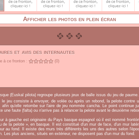
Afficher les photos en plein écran
ires et avis des internautes
 à ce fronton :
(0)
sque (Euskal pilota) regroupe plusieurs jeux de balle issus du jeu de paume.
, le jeu consiste à envoyer, de volée ou après un rebond, la pelote contre u
afin qu'elle retombe sur l'aire de jeu nommée cancha. Le point continue j
 une faute (falta) ou n'arrive pas à relancer la pelote avant le deuxième rebo
ur à gauche est originaire du Pays basque espagnol où il est nommé frontó
eu de la pelote », en basque. Il est constitué d'un mur de face, d'un mur laté
ur au fond. Il existe des murs très différents les uns des autres selon l'époq
on. Les plus anciens, situés en extérieur, ne disposent pas d'un mur du fond.