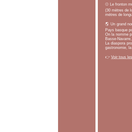
⚾ Le fronton mu
(30 mètres de lo
mètres de longu
🌎 Un grand no
Pays basque po
On la nomme par
Basse-Navarre, 
La diaspora pro
gastronomie, la
👉
Voir tous le