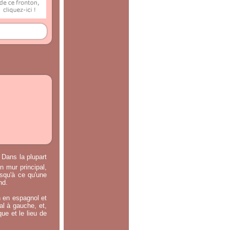
 Dans la plupart
n mur principal,
usqu'à ce qu'une
nd.
n en espagnol et
ral à gauche, et,
ue et le lieu de