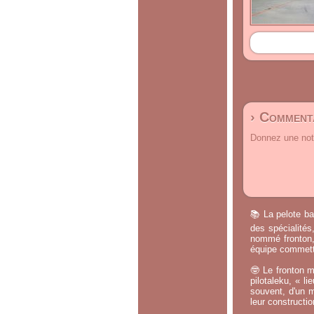
› Commenta
Donnez une note
📚 La pelote ba
des spécialités
nommé fronton, 
équipe commette
🤓 Le fronton m
pilotaleku, « li
souvent, d'un m
leur constructi