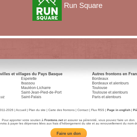
Run Square
villes et villages du Pays Basque
Autres frontons en Fra
Espelette
Bordeaux
Itxassou
Bordeaux et alentours
Mauléon-Licharre
Toulouse
Saint-Jean-Pied-de-Port
Toulouse et alentours
Luz
Saint-Palais
Paris et alentours
2011-2026 |
Accueil
|
Plan du site
|
Carte des frontons
|
Contact
|
Flux RSS
|
Page in english
|
Pá
Pour apporter votre soutien à
Frontons.net
et assurer sa pérennité, vous pouvez faire un don.
servira à payer les dépenses liées aux frais d'hébergement du site et au renouvellement du nom d
Faire un don