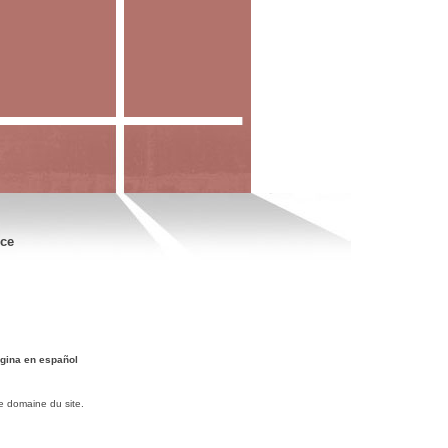
nce
gina en español
e domaine du site.