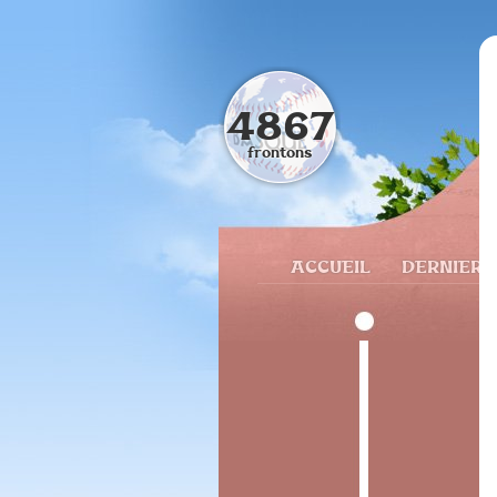
4867
frontons
ACCUEIL
DERNIERS