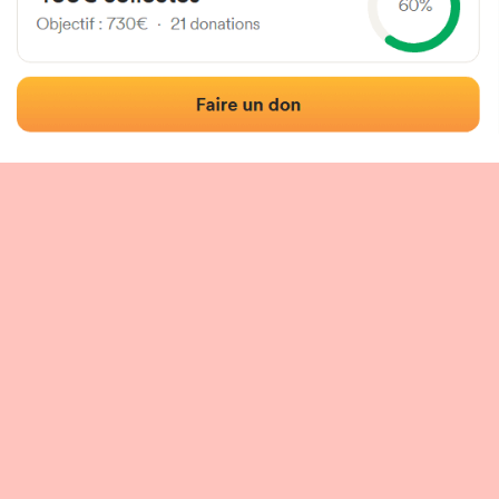
Localisation
Photos
Commentaires et avis
|
|
tion du fronton