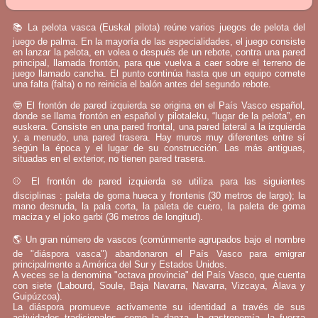
📚 La pelota vasca (Euskal pilota) reúne varios juegos de pelota del
juego de palma. En la mayoría de las especialidades, el juego consiste
en lanzar la pelota, en volea o después de un rebote, contra una pared
principal, llamada frontón, para que vuelva a caer sobre el terreno de
juego llamado cancha. El punto continúa hasta que un equipo comete
una falta (falta) o no reinicia el balón antes del segundo rebote.
🤓 El frontón de pared izquierda se origina en el País Vasco español,
donde se llama frontón en español y pilotaleku, “lugar de la pelota”, en
euskera. Consiste en una pared frontal, una pared lateral a la izquierda
y, a menudo, una pared trasera. Hay muros muy diferentes entre sí
según la época y el lugar de su construcción. Las más antiguas,
situadas en el exterior, no tienen pared trasera.
⚾ El frontón de pared izquierda se utiliza para las siguientes
disciplinas : paleta de goma hueca y frontenis (30 metros de largo); la
mano desnuda, la pala corta, la paleta de cuero, la paleta de goma
maciza y el joko garbi (36 metros de longitud).
🌎 Un gran número de vascos (comúnmente agrupados bajo el nombre
de "diáspora vasca") abandonaron el País Vasco para emigrar
principalmente a América del Sur y Estados Unidos.
A veces se la denomina "octava provincia" del País Vasco, que cuenta
con siete (Labourd, Soule, Baja Navarra, Navarra, Vizcaya, Álava y
Guipúzcoa).
La diáspora promueve activamente su identidad a través de sus
actividades tradicionales, como la danza, la gastronomía, la fuerza