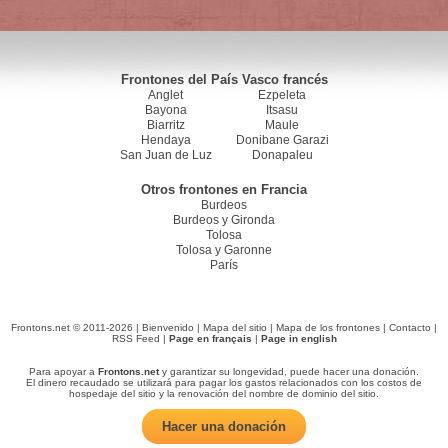
Frontones del País Vasco francés
Anglet
Ezpeleta
Bayona
Itsasu
Biarritz
Maule
Hendaya
Donibane Garazi
San Juan de Luz
Donapaleu
Otros frontones en Francia
Burdeos
Burdeos y Gironda
Tolosa
Tolosa y Garonne
París
Frontons.net © 2011-2026 |
Bienvenido
|
Mapa del sitio
|
Mapa de los frontones
|
Contacto
|
RSS Feed
|
Page en français
|
Page in english
Para apoyar a
Frontons.net
y garantizar su longevidad, puede hacer una donación.
El dinero recaudado se utilizará para pagar los gastos relacionados con los costos de
hospedaje del sitio y la renovación del nombre de dominio del sitio.
Hacer una donación