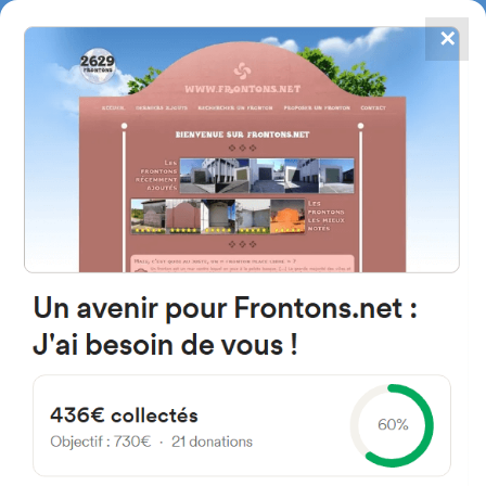
✕
4784
frontones
FRONTONS.NET
BUSCAR UN FRONTÓN
AÑADIR UN FRONTÓN
46174 Domeño, Valencia Spain
Calle Sector-2 Industrial Proyecto- 1
España
#4386