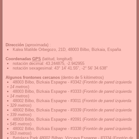
Dirección
(aproximada) :
Kalea Matilde Orbegozo, 21D, 48003 Bilbo, Bizkaia, España
Coordenadas
GPS
(latitud, longitud):
notación decimal
:
43.244875, -2.942955
notación sexagesimal
:
43° 14' 41.55", -2° 56' 34.638"
Algunos frontones cercanos
(dentro de 5 kilómetros)
48003 Bilbo, Bizkaia Espagne - #3342
(
Frontón de pared izquierda
• 14 metros
)
48003 Bilbo, Bizkaia Espagne - #3333
(
Frontón de pared izquierda
• 14 metros
)
48002 Bilbo, Bizkaia Espagne - #3011
(
Frontón de pared izquierda
• 329 metros
)
48002 Bilbo, Bizkaia Espagne - #3339
(
Frontón de pared izquierda
• 339 metros
)
48003 Bilbo, Bizkaia Espagne - #2091
(
Frontón de pared izquierda
• 545 metros
)
48002 Bilbo, Bizkaia Espagne - #3338
(
Frontón de pared izquierda
• 553 metros
)
Betolaza Park 48002 Bilbao, Vizcaya Espagne - #3334
(
Frontón de