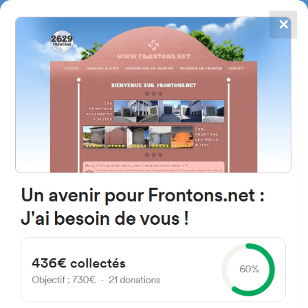
✕
4784
frontones
FRONTONS.NET
BUSCAR UN FRONTÓN
AÑADIR UN FRONTÓN
48003 Bilbo, Bizkaia Espagne
Kalea Matilde Orbegozo 21D España
#3006
Frontón de pared izquierda