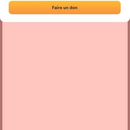
Localización
Fotos
Comentarios y reseñas
|
|
› Ubicación del frontón