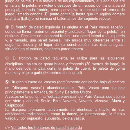
juego de palma. En la mayoría de las especialidades, el juego consiste
en lanzar la pelota, en volea o después de un rebote, contra una pared
principal, llamada frontón, para que vuelva a caer sobre el terreno de
juego llamado cancha. El punto continúa hasta que un equipo comete
una falta (falta) o no reinicia el balón antes del segundo rebote.
🤓 El frontón de pared izquierda se origina en el País Vasco español,
donde se llama frontón en español y pilotaleku, “lugar de la pelota”, en
euskera. Consiste en una pared frontal, una pared lateral a la izquierda
y, a menudo, una pared trasera. Hay muros muy diferentes entre sí
según la época y el lugar de su construcción. Las más antiguas,
situadas en el exterior, no tienen pared trasera.
⚾ El frontón de pared izquierda se utiliza para las siguientes
disciplinas : paleta de goma hueca y frontenis (30 metros de largo); la
mano desnuda, la pala corta, la paleta de cuero, la paleta de goma
maciza y el joko garbi (36 metros de longitud).
🌎 Un gran número de vascos (comúnmente agrupados bajo el nombre
de "diáspora vasca") abandonaron el País Vasco para emigrar
principalmente a América del Sur y Estados Unidos.
A veces se la denomina "octava provincia" del País Vasco, que cuenta
con siete (Labourd, Soule, Baja Navarra, Navarra, Vizcaya, Álava y
Guipúzcoa).
La diáspora promueve activamente su identidad a través de sus
actividades tradicionales, como la danza, la gastronomía, la fuerza
vasca y, por supuesto, supuesto, pelota vasca.
👉
Ver todos los frontones de pared izquierda