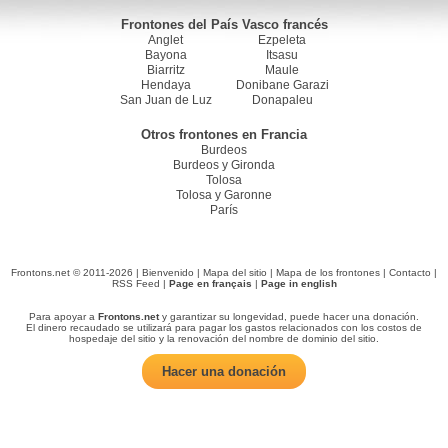
Frontones del País Vasco francés
Anglet
Ezpeleta
Bayona
Itsasu
Biarritz
Maule
Hendaya
Donibane Garazi
San Juan de Luz
Donapaleu
Otros frontones en Francia
Burdeos
Burdeos y Gironda
Tolosa
Tolosa y Garonne
París
Frontons.net © 2011-2026 |
Bienvenido
|
Mapa del sitio
|
Mapa de los frontones
|
Contacto
|
RSS Feed
|
Page en français
|
Page in english
Para apoyar a
Frontons.net
y garantizar su longevidad, puede hacer una donación.
El dinero recaudado se utilizará para pagar los gastos relacionados con los costos de
hospedaje del sitio y la renovación del nombre de dominio del sitio.
Hacer una donación