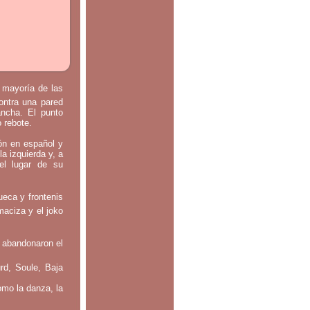
a mayoría de las
contra una pared
ancha. El punto
o rebote.
tón en español y
la izquierda y, a
el lugar de su
ueca y frontenis
maciza y el joko
 abandonaron el
rd, Soule, Baja
omo la danza, la