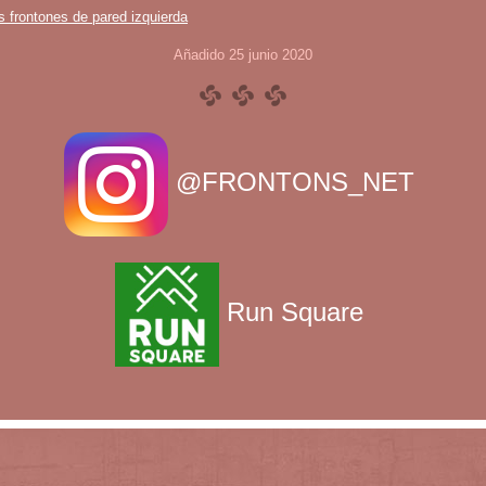
s frontones de pared izquierda
Añadido 25 junio 2020
@FRONTONS_NET
Run Square