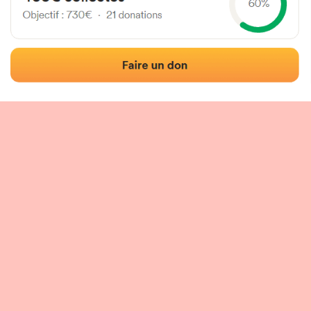
Localización
Fotos
Comentarios y reseñas
|
|
n del frontón