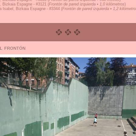
, Bizkaia Espagne - #3121
(
Frontón de pared izquierda • 1,0 kilómetros
)
 Isabel, Bizkaia Espagne - #3344
(
Frontón de pared izquierda • 1,2 kilómetr
el frontón