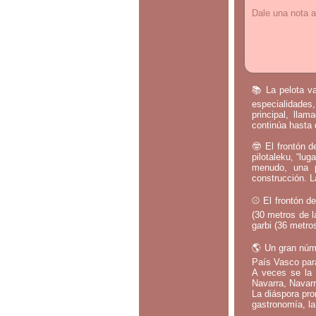
Dale una nota a
📚 La pelota va
especialidades,
principal, lla
continúa hasta 
🤓 El frontón d
pilotaleku, “lug
menudo, una p
construcción. L
⚾ El frontón de
(30 metros de l
garbi (36 metros
🌎 Un gran núm
País Vasco par
A veces se la 
Navarra, Navarr
La diáspora pro
gastronomía, la