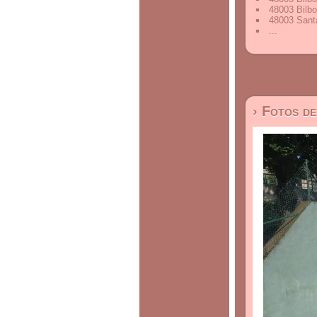
48003 Bilbo
48003 Santa
...
› Fotos d