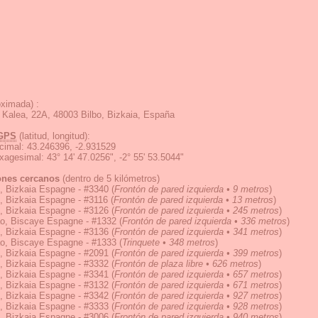
ximada) :
 Kalea, 22A, 48003 Bilbo, Bizkaia, España
GPS
(latitud, longitud):
cimal
:
43.246396, -2.931529
exagesimal
:
43° 14' 47.0256", -2° 55' 53.5044"
ones cercanos
(dentro de 5 kilómetros)
, Bizkaia Espagne - #3340
(
Frontón de pared izquierda • 9 metros
)
, Bizkaia Espagne - #3116
(
Frontón de pared izquierda • 13 metros
)
, Bizkaia Espagne - #3126
(
Frontón de pared izquierda • 245 metros
)
ao, Biscaye Espagne - #1332
(
Frontón de pared izquierda • 336 metros
)
, Bizkaia Espagne - #3136
(
Frontón de pared izquierda • 341 metros
)
ao, Biscaye Espagne - #1333
(
Trinquete • 348 metros
)
, Bizkaia Espagne - #2091
(
Frontón de pared izquierda • 399 metros
)
, Bizkaia Espagne - #3332
(
Frontón de plaza libre • 626 metros
)
, Bizkaia Espagne - #3341
(
Frontón de pared izquierda • 657 metros
)
, Bizkaia Espagne - #3132
(
Frontón de pared izquierda • 671 metros
)
, Bizkaia Espagne - #3342
(
Frontón de pared izquierda • 927 metros
)
, Bizkaia Espagne - #3333
(
Frontón de pared izquierda • 928 metros
)
, Bizkaia Espagne - #3006
(
Frontón de pared izquierda • 940 metros
)