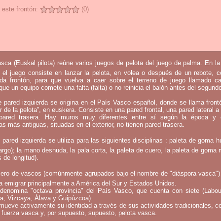
 este frontón:
(0)
sca (Euskal pilota) reúne varios juegos de pelota del juego de palma. En l
 el juego consiste en lanzar la pelota, en volea o después de un rebote, 
mada frontón, para que vuelva a caer sobre el terreno de juego llamado c
que un equipo comete una falta (falta) o no reinicia el balón antes del segund
e pared izquierda se origina en el País Vasco español, donde se llama fron
ar de la pelota”, en euskera. Consiste en una pared frontal, una pared lateral a 
ared trasera. Hay muros muy diferentes entre sí según la época y 
as más antiguas, situadas en el exterior, no tienen pared trasera.
 pared izquierda se utiliza para las siguientes disciplinas : paleta de goma h
argo); la mano desnuda, la pala corta, la paleta de cuero, la paleta de goma 
 de longitud).
ero de vascos (comúnmente agrupados bajo el nombre de "diáspora vasca")
a emigrar principalmente a América del Sur y Estados Unidos.
denomina "octava provincia" del País Vasco, que cuenta con siete (Labou
a, Vizcaya, Álava y Guipúzcoa).
mueve activamente su identidad a través de sus actividades tradicionales, c
 fuerza vasca y, por supuesto, supuesto, pelota vasca.