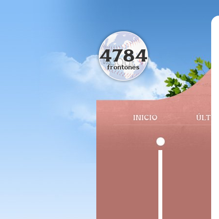
4784
frontones
INICIO
ÚLTI