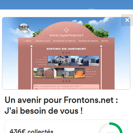
✕
FRONTONS.NET
MOS
BUSCAR UN FRONTÓN
AÑADIR UN
48003 Bilbo, Bizkaia Espagne
Goiko Torre Kalea 22A España
#3331
Frontón de pared izquierda