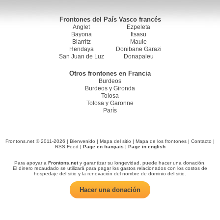
Frontones del País Vasco francés
Anglet
Ezpeleta
Bayona
Itsasu
Biarritz
Maule
Hendaya
Donibane Garazi
San Juan de Luz
Donapaleu
Otros frontones en Francia
Burdeos
Burdeos y Gironda
Tolosa
Tolosa y Garonne
París
Frontons.net © 2011-2026 |
Bienvenido
|
Mapa del sitio
|
Mapa de los frontones
|
Contacto
|
RSS Feed
|
Page en français
|
Page in english
Para apoyar a
Frontons.net
y garantizar su longevidad, puede hacer una donación.
El dinero recaudado se utilizará para pagar los gastos relacionados con los costos de
hospedaje del sitio y la renovación del nombre de dominio del sitio.
Hacer una donación