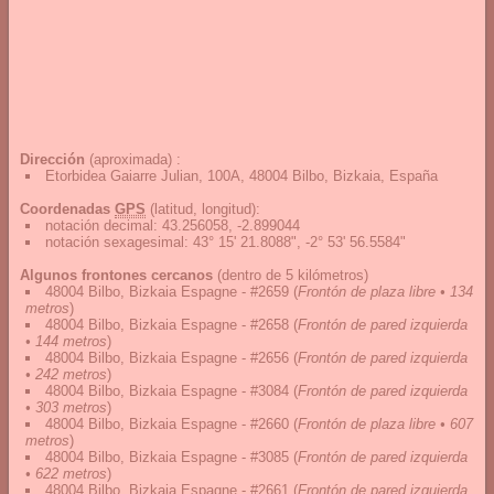
Dirección
(aproximada) :
Etorbidea Gaiarre Julian, 100A, 48004 Bilbo, Bizkaia, España
Coordenadas
GPS
(latitud, longitud):
notación decimal
:
43.256058, -2.899044
notación sexagesimal
:
43° 15' 21.8088", -2° 53' 56.5584"
Algunos frontones cercanos
(dentro de 5 kilómetros)
48004 Bilbo, Bizkaia Espagne - #2659
(
Frontón de plaza libre • 134
metros
)
48004 Bilbo, Bizkaia Espagne - #2658
(
Frontón de pared izquierda
• 144 metros
)
48004 Bilbo, Bizkaia Espagne - #2656
(
Frontón de pared izquierda
• 242 metros
)
48004 Bilbo, Bizkaia Espagne - #3084
(
Frontón de pared izquierda
• 303 metros
)
48004 Bilbo, Bizkaia Espagne - #2660
(
Frontón de plaza libre • 607
metros
)
48004 Bilbo, Bizkaia Espagne - #3085
(
Frontón de pared izquierda
• 622 metros
)
48004 Bilbo, Bizkaia Espagne - #2661
(
Frontón de pared izquierda