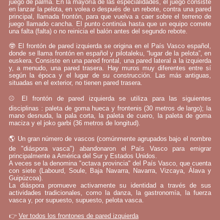
juego de palma. En la mayoría de las especialidades, el juego consiste
en lanzar la pelota, en volea o después de un rebote, contra una pared
principal, llamada frontón, para que vuelva a caer sobre el terreno de
juego llamado cancha. El punto continúa hasta que un equipo comete
una falta (falta) o no reinicia el balón antes del segundo rebote.
🤓 El frontón de pared izquierda se origina en el País Vasco español,
donde se llama frontón en español y pilotaleku, “lugar de la pelota”, en
euskera. Consiste en una pared frontal, una pared lateral a la izquierda
y, a menudo, una pared trasera. Hay muros muy diferentes entre sí
según la época y el lugar de su construcción. Las más antiguas,
situadas en el exterior, no tienen pared trasera.
⚾ El frontón de pared izquierda se utiliza para las siguientes
disciplinas : paleta de goma hueca y frontenis (30 metros de largo); la
mano desnuda, la pala corta, la paleta de cuero, la paleta de goma
maciza y el joko garbi (36 metros de longitud).
🌎 Un gran número de vascos (comúnmente agrupados bajo el nombre
de "diáspora vasca") abandonaron el País Vasco para emigrar
principalmente a América del Sur y Estados Unidos.
A veces se la denomina "octava provincia" del País Vasco, que cuenta
con siete (Labourd, Soule, Baja Navarra, Navarra, Vizcaya, Álava y
Guipúzcoa).
La diáspora promueve activamente su identidad a través de sus
actividades tradicionales, como la danza, la gastronomía, la fuerza
vasca y, por supuesto, supuesto, pelota vasca.
👉
Ver todos los frontones de pared izquierda