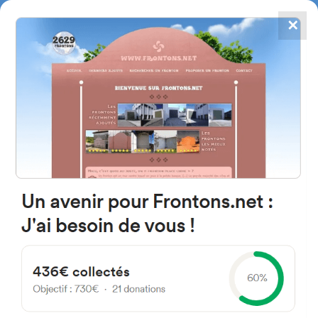
✕
4784
frontones
FRONTONS.NET
BUSCAR UN FRONTÓN
AÑADIR UN FRONTÓN
48004 Bilbo, Bizkaia Espagne
Etorbidea Gaiarre Julian 100A España
#2657
Frontón de pared izquierda