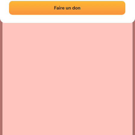
Localización
Fotos
Comentarios y reseñas
|
|
› Ubicación del frontón