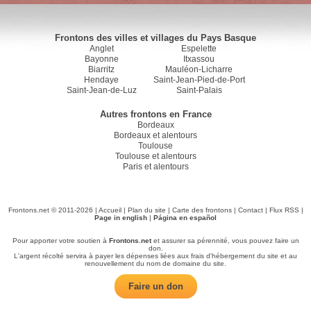
Frontons des villes et villages du Pays Basque
Anglet
Espelette
Bayonne
Itxassou
Biarritz
Mauléon-Licharre
Hendaye
Saint-Jean-Pied-de-Port
Saint-Jean-de-Luz
Saint-Palais
Autres frontons en France
Bordeaux
Bordeaux et alentours
Toulouse
Toulouse et alentours
Paris et alentours
Frontons.net © 2011-2026 |
Accueil
|
Plan du site
|
Carte des frontons
|
Contact
|
Flux RSS
|
Page in english
|
Página en español
Pour apporter votre soutien à
Frontons.net
et assurer sa pérennité, vous pouvez faire un
don.
L'argent récolté servira à payer les dépenses liées aux frais d'hébergement du site et au
renouvellement du nom de domaine du site.
Faire un don