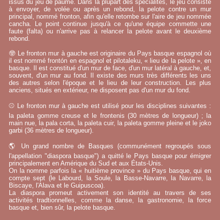
issus du jeu de paume. Dans la plupart des spécialités, le jeu consiste
à envoyer, de volée ou après un rebond, la pelote contre un mur
principal, nommé fronton, afin qu'elle retombe sur l'aire de jeu nommée
cancha. Le point continue jusqu'à ce qu'une équipe commette une
faute (falta) ou n'arrive pas à relancer la pelote avant le deuxième
rebond.
🤓 Le fronton mur à gauche est originaire du Pays basque espagnol où
il est nommé frontón en espagnol et pilotaleku, « lieu de la pelote », en
basque. Il est constitué d'un mur de face, d'un mur latéral à gauche, et,
souvent, d'un mur au fond. Il existe des murs très différents les uns
des autres selon l'époque et le lieu de leur construction. Les plus
anciens, situés en extérieur, ne disposent pas d'un mur du fond.
⚾ Le fronton mur à gauche est utilisé pour les disciplines suivantes :
la paleta gomme creuse et le frontenis (30 mètres de longueur) ; la
main nue, la pala corta, la paleta cuir, la paleta gomme pleine et le joko
garbi (36 mètres de longueur).
🌎 Un grand nombre de Basques (communément regroupés sous
l'appellation "diaspora basque") a quitté le Pays basque pour émigrer
principalement en Amérique du Sud et aux États-Unis.
On la nomme parfois la « huitième province » du Pays basque, qui en
compte sept (le Labourd, la Soule, la Basse-Navarre, la Navarre, la
Biscaye, l'Alava et le Guipuscoa).
La diaspora promeut activement son identité au travers de ses
activités tradtionnelles, comme la danse, la gastronomie, la force
basque et, bien sûr, la pelote basque.