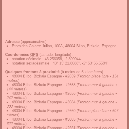
Adresse
(approximative) :
Etorbidea Gaiarre Julian, 100A, 48004 Bilbo, Bizkaia, Espagne
Coordonnées
GPS
(latitude, longitude) :
notation décimale
:
43.256058, -2.899044
notation sexagésimale
:
43° 15' 21.8088", -2° 53' 56.5584"
Quelques frontons à proximité
(à moins de 5 kilomèters)
48004 Bilbo, Bizkaia Espagne - #2659
(
Fronton place libre • 134
mètres
)
48004 Bilbo, Bizkaia Espagne - #2658
(
Fronton mur à gauche •
144 mètres
)
48004 Bilbo, Bizkaia Espagne - #2656
(
Fronton mur à gauche •
242 mètres
)
48004 Bilbo, Bizkaia Espagne - #3084
(
Fronton mur à gauche •
303 mètres
)
48004 Bilbo, Bizkaia Espagne - #2660
(
Fronton place libre • 607
mètres
)
48004 Bilbo, Bizkaia Espagne - #3085
(
Fronton mur à gauche •
622 mètres
)
48004 Bilbo, Bizkaia Espagne - #2661
(
Fronton mur à gauche •