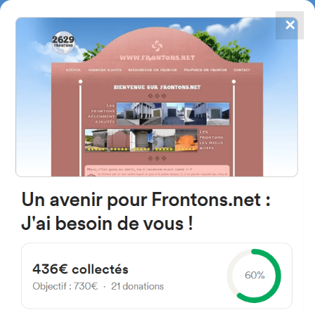
✕
4867
frontons
FRONTONS.NET
RECHERCHER UN FRONTON
PROPOSER UN FRONTON
48004 Bilbo, Bizkaia Espagne
Etorbidea Gaiarre Julian 100A
#2657
Fronton mur à gauche