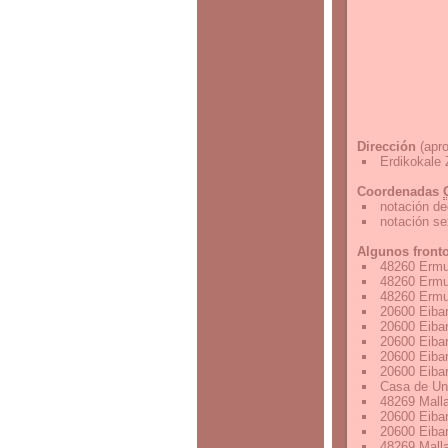
Dirección
(apro
Erdikokale 
Coordenadas
notación de
notación s
Algunos front
48260 Ermu
48260 Ermu
48260 Ermu
20600 Eiba
20600 Eiba
20600 Eiba
20600 Eiba
20600 Eiba
Casa de Un
48269 Malla
20600 Eiba
20600 Eiba
48269 Malla