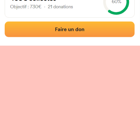
Localización
Fotos
Comentarios y reseñas
|
|
n del frontón