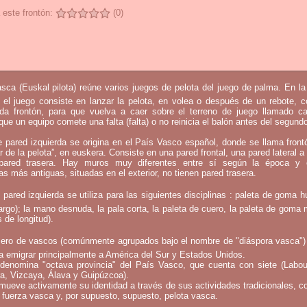
 este frontón:
(0)
sca (Euskal pilota) reúne varios juegos de pelota del juego de palma. En l
 el juego consiste en lanzar la pelota, en volea o después de un rebote, 
mada frontón, para que vuelva a caer sobre el terreno de juego llamado c
que un equipo comete una falta (falta) o no reinicia el balón antes del segund
e pared izquierda se origina en el País Vasco español, donde se llama fron
ar de la pelota”, en euskera. Consiste en una pared frontal, una pared lateral a 
ared trasera. Hay muros muy diferentes entre sí según la época y 
as más antiguas, situadas en el exterior, no tienen pared trasera.
 pared izquierda se utiliza para las siguientes disciplinas : paleta de goma h
argo); la mano desnuda, la pala corta, la paleta de cuero, la paleta de goma 
 de longitud).
ero de vascos (comúnmente agrupados bajo el nombre de "diáspora vasca")
a emigrar principalmente a América del Sur y Estados Unidos.
denomina "octava provincia" del País Vasco, que cuenta con siete (Labou
a, Vizcaya, Álava y Guipúzcoa).
mueve activamente su identidad a través de sus actividades tradicionales, c
 fuerza vasca y, por supuesto, supuesto, pelota vasca.