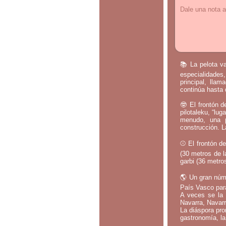
Dale una nota a
📚 La pelota va
especialidades,
principal, lla
continúa hasta 
🤓 El frontón d
pilotaleku, “lug
menudo, una p
construcción. L
⚾ El frontón de
(30 metros de l
garbi (36 metros
🌎 Un gran núm
País Vasco par
A veces se la 
Navarra, Navarr
La diáspora pro
gastronomía, la