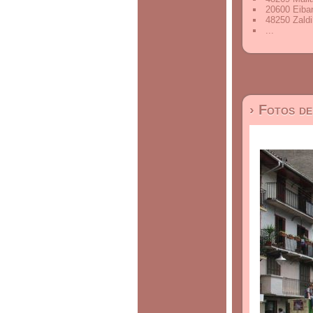
20600 Eiba
48250 Zaldi
...
› Fotos d