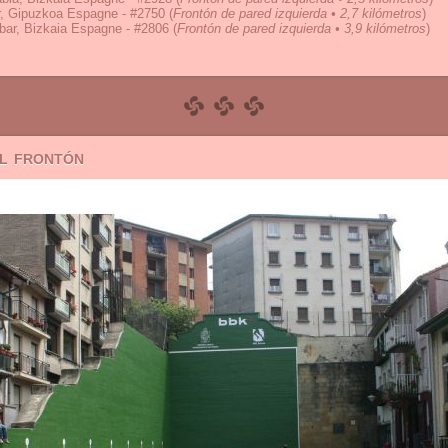
r, Gipuzkoa Espagne - #2750
(
Frontón de pared izquierda • 2,7 kilómetros
)
bar, Bizkaia Espagne - #2806
(
Frontón de pared izquierda • 3,9 kilómetros
)
el frontón