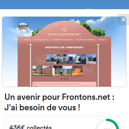
✕
FRONTONS.NET
MOS
BUSCAR UN FRONTÓN
AÑADIR UN
48260 Ermua, Bizkaia Espagne
Erdikokale Zeharkalea 1 España
#1507
Frontón de pared izquierda