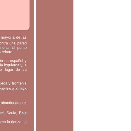
a mayoría de las
contra una pared
ancha. El punto
o rebote.
tón en español y
la izquierda y, a
el lugar de su
ueca y frontenis
maciza y el joko
 abandonaron el
rd, Soule, Baja
omo la danza, la