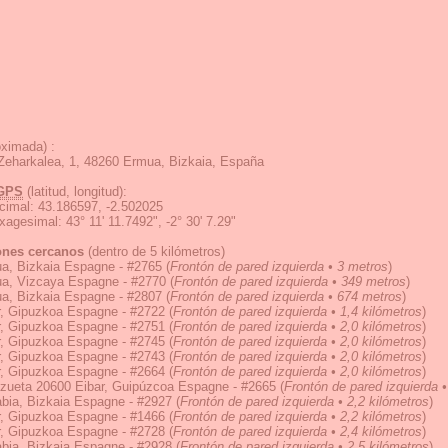
ximada) :
Zeharkalea, 1, 48260 Ermua, Bizkaia, España
GPS
(latitud, longitud):
cimal
:
43.186597, -2.502025
exagesimal
:
43° 11' 11.7492", -2° 30' 7.29"
ones cercanos
(dentro de 5 kilómetros)
a, Bizkaia Espagne - #2765
(
Frontón de pared izquierda • 3 metros
)
a, Vizcaya Espagne - #2770
(
Frontón de pared izquierda • 349 metros
)
a, Bizkaia Espagne - #2807
(
Frontón de pared izquierda • 674 metros
)
r, Gipuzkoa Espagne - #2722
(
Frontón de pared izquierda • 1,4 kilómetros
)
r, Gipuzkoa Espagne - #2751
(
Frontón de pared izquierda • 2,0 kilómetros
)
r, Gipuzkoa Espagne - #2745
(
Frontón de pared izquierda • 2,0 kilómetros
)
r, Gipuzkoa Espagne - #2743
(
Frontón de pared izquierda • 2,0 kilómetros
)
r, Gipuzkoa Espagne - #2664
(
Frontón de pared izquierda • 2,0 kilómetros
)
zueta 20600 Eibar, Guipúzcoa Espagne - #2665
(
Frontón de pared izquierda •
bia, Bizkaia Espagne - #2927
(
Frontón de pared izquierda • 2,2 kilómetros
)
r, Gipuzkoa Espagne - #1466
(
Frontón de pared izquierda • 2,2 kilómetros
)
r, Gipuzkoa Espagne - #2728
(
Frontón de pared izquierda • 2,4 kilómetros
)
bia, Bizkaia Espagne - #2928
(
Frontón de pared izquierda • 2,5 kilómetros
)