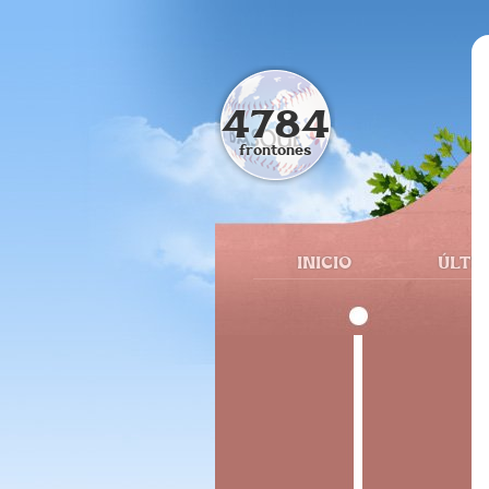
4784
frontones
INICIO
ÚLTI