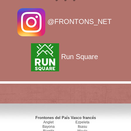
@FRONTONS_NET
Run Square
Frontones del País Vasco francés
Anglet
Ezpeleta
Bayona
Itsasu