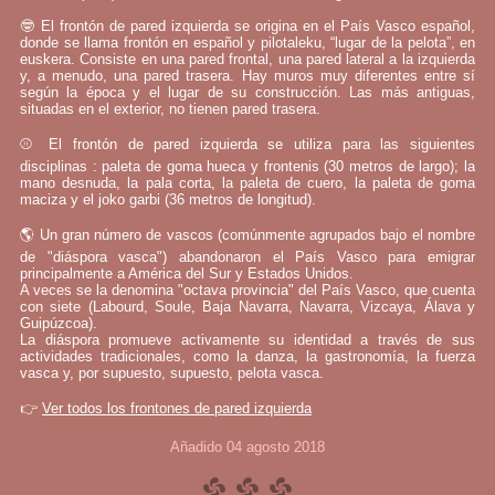
🤓 El frontón de pared izquierda se origina en el País Vasco español,
donde se llama frontón en español y pilotaleku, “lugar de la pelota”, en
euskera. Consiste en una pared frontal, una pared lateral a la izquierda
y, a menudo, una pared trasera. Hay muros muy diferentes entre sí
según la época y el lugar de su construcción. Las más antiguas,
situadas en el exterior, no tienen pared trasera.
⚾ El frontón de pared izquierda se utiliza para las siguientes
disciplinas : paleta de goma hueca y frontenis (30 metros de largo); la
mano desnuda, la pala corta, la paleta de cuero, la paleta de goma
maciza y el joko garbi (36 metros de longitud).
🌎 Un gran número de vascos (comúnmente agrupados bajo el nombre
de "diáspora vasca") abandonaron el País Vasco para emigrar
principalmente a América del Sur y Estados Unidos.
A veces se la denomina "octava provincia" del País Vasco, que cuenta
con siete (Labourd, Soule, Baja Navarra, Navarra, Vizcaya, Álava y
Guipúzcoa).
La diáspora promueve activamente su identidad a través de sus
actividades tradicionales, como la danza, la gastronomía, la fuerza
vasca y, por supuesto, supuesto, pelota vasca.
👉
Ver todos los frontones de pared izquierda
Añadido 04 agosto 2018