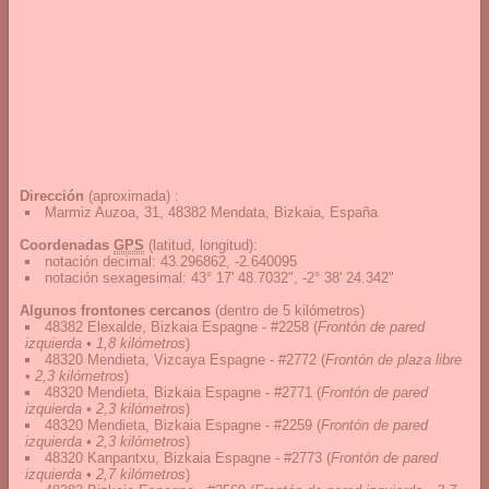
Dirección
(aproximada) :
Marmiz Auzoa, 31, 48382 Mendata, Bizkaia, España
Coordenadas
GPS
(latitud, longitud):
notación decimal
:
43.296862, -2.640095
notación sexagesimal
:
43° 17' 48.7032", -2° 38' 24.342"
Algunos frontones cercanos
(dentro de 5 kilómetros)
48382 Elexalde, Bizkaia Espagne - #2258
(
Frontón de pared
izquierda • 1,8 kilómetros
)
48320 Mendieta, Vizcaya Espagne - #2772
(
Frontón de plaza libre
• 2,3 kilómetros
)
48320 Mendieta, Bizkaia Espagne - #2771
(
Frontón de pared
izquierda • 2,3 kilómetros
)
48320 Mendieta, Bizkaia Espagne - #2259
(
Frontón de pared
izquierda • 2,3 kilómetros
)
48320 Kanpantxu, Bizkaia Espagne - #2773
(
Frontón de pared
izquierda • 2,7 kilómetros
)