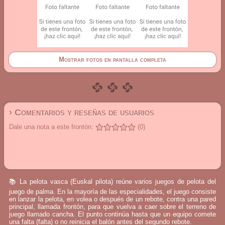
Mostrar fotos en pantalla completa
› Comentarios y reseñas de usuarios
Dale una nota a este frontón:
(0)
📚 La pelota vasca (Euskal pilota) reúne varios juegos de pelota del
juego de palma. En la mayoría de las especialidades, el juego consiste
en lanzar la pelota, en volea o después de un rebote, contra una pared
principal, llamada frontón, para que vuelva a caer sobre el terreno de
juego llamado cancha. El punto continúa hasta que un equipo comete
una falta (falta) o no reinicia el balón antes del segundo rebote.