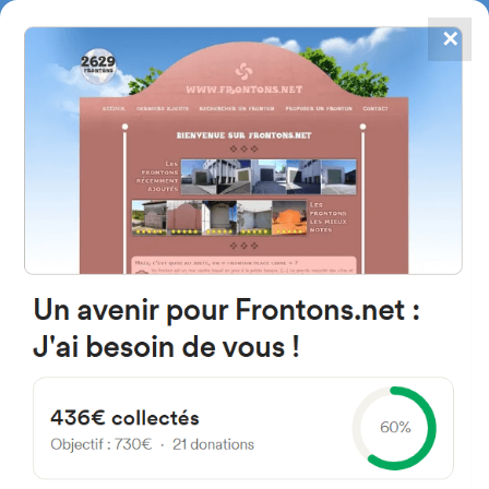
✕
4784
frontones
FRONTONS.NET
BUSCAR UN FRONTÓN
AÑADIR UN FRONTÓN
48382 Mendata, Bizkaia
Espagne
Marmiz Auzoa 31 España
#2774