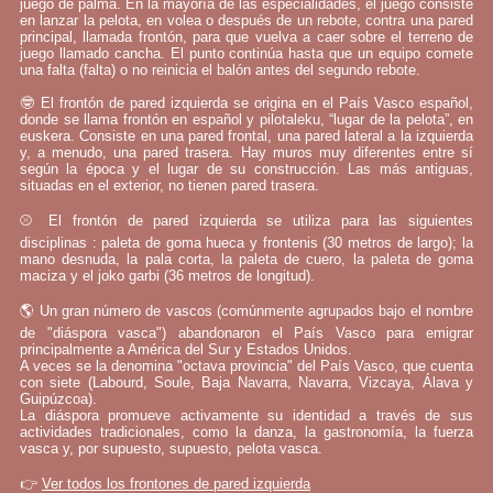
juego de palma. En la mayoría de las especialidades, el juego consiste
en lanzar la pelota, en volea o después de un rebote, contra una pared
principal, llamada frontón, para que vuelva a caer sobre el terreno de
juego llamado cancha. El punto continúa hasta que un equipo comete
una falta (falta) o no reinicia el balón antes del segundo rebote.
🤓 El frontón de pared izquierda se origina en el País Vasco español,
donde se llama frontón en español y pilotaleku, “lugar de la pelota”, en
euskera. Consiste en una pared frontal, una pared lateral a la izquierda
y, a menudo, una pared trasera. Hay muros muy diferentes entre sí
según la época y el lugar de su construcción. Las más antiguas,
situadas en el exterior, no tienen pared trasera.
⚾ El frontón de pared izquierda se utiliza para las siguientes
disciplinas : paleta de goma hueca y frontenis (30 metros de largo); la
mano desnuda, la pala corta, la paleta de cuero, la paleta de goma
maciza y el joko garbi (36 metros de longitud).
🌎 Un gran número de vascos (comúnmente agrupados bajo el nombre
de "diáspora vasca") abandonaron el País Vasco para emigrar
principalmente a América del Sur y Estados Unidos.
A veces se la denomina "octava provincia" del País Vasco, que cuenta
con siete (Labourd, Soule, Baja Navarra, Navarra, Vizcaya, Álava y
Guipúzcoa).
La diáspora promueve activamente su identidad a través de sus
actividades tradicionales, como la danza, la gastronomía, la fuerza
vasca y, por supuesto, supuesto, pelota vasca.
👉
Ver todos los frontones de pared izquierda