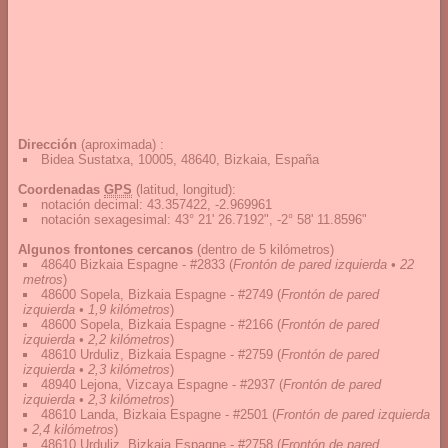
Dirección
(aproximada) :
Bidea Sustatxa, 10005, 48640, Bizkaia, España
Coordenadas
GPS
(latitud, longitud):
notación decimal
:
43.357422, -2.969961
notación sexagesimal
:
43° 21' 26.7192", -2° 58' 11.8596"
Algunos frontones cercanos
(dentro de 5 kilómetros)
48640 Bizkaia Espagne - #2833
(
Frontón de pared izquierda • 22
metros
)
48600 Sopela, Bizkaia Espagne - #2749
(
Frontón de pared
izquierda • 1,9 kilómetros
)
48600 Sopela, Bizkaia Espagne - #2166
(
Frontón de pared
izquierda • 2,2 kilómetros
)
48610 Urduliz, Bizkaia Espagne - #2759
(
Frontón de pared
izquierda • 2,3 kilómetros
)
48940 Lejona, Vizcaya Espagne - #2937
(
Frontón de pared
izquierda • 2,3 kilómetros
)
48610 Landa, Bizkaia Espagne - #2501
(
Frontón de pared izquierda
• 2,4 kilómetros
)
48610 Urduliz, Bizkaia Espagne - #2758
(
Frontón de pared