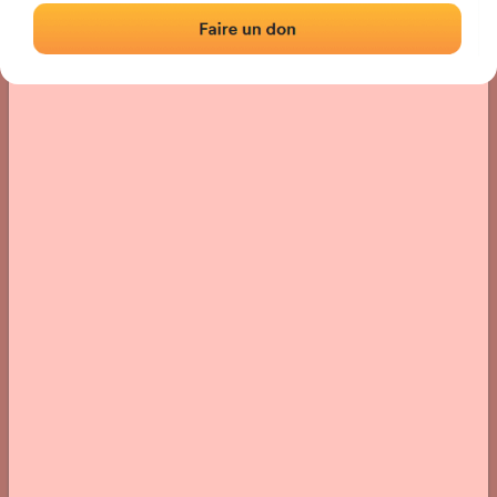
Localización
Fotos
Comentarios y reseñas
|
|
› Ubicación del frontón