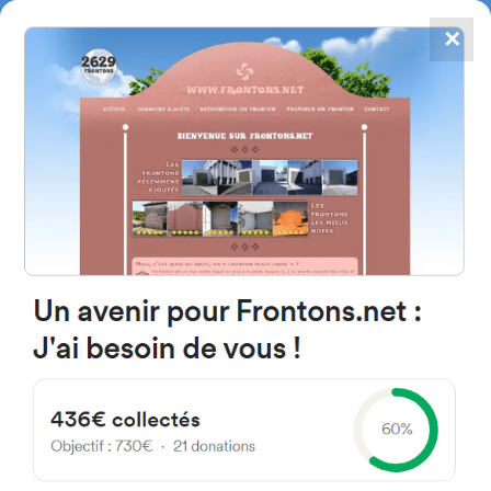
✕
4784
frontones
FRONTONS.NET
BUSCAR UN FRONTÓN
AÑADIR UN FRONTÓN
48640 Bizkaia Espagne
Bidea Sustatxa 10005 España
#2834
Frontón de pared izquierda