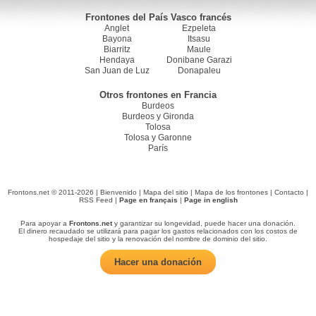
Frontones del País Vasco francés
Anglet
Ezpeleta
Bayona
Itsasu
Biarritz
Maule
Hendaya
Donibane Garazi
San Juan de Luz
Donapaleu
Otros frontones en Francia
Burdeos
Burdeos y Gironda
Tolosa
Tolosa y Garonne
París
Frontons.net © 2011-2026 |
Bienvenido
|
Mapa del sitio
|
Mapa de los frontones
|
Contacto
|
RSS Feed
|
Page en français
|
Page in english
Para apoyar a
Frontons.net
y garantizar su longevidad, puede hacer una donación.
El dinero recaudado se utilizará para pagar los gastos relacionados con los costos de
hospedaje del sitio y la renovación del nombre de dominio del sitio.
Hacer una donación