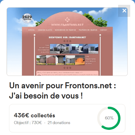
✕
4784
frontones
FRONTONS.NET
BUSCAR UN FRONTÓN
AÑADIR UN FRONTÓN
48991 Getxo, Bizkaia Espagne
Salsidualde Estarta 7 España
#3046
Frontón de pared izquierda