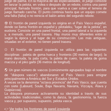
juego de palma. En la mayoría de las especialidades, el juego consiste
en lanzar la pelota, en volea o después de un rebote, contra una pared
principal, llamada frontón, para que vuelva a caer sobre el terreno de
juego llamado cancha. El punto continúa hasta que un equipo comete
una falta (falta) o no reinicia el balón antes del segundo rebote.
🤓 El frontón de pared izquierda se origina en el País Vasco español,
donde se llama frontón en español y pilotaleku, “lugar de la pelota”, en
euskera. Consiste en una pared frontal, una pared lateral a la izquierda
y, a menudo, una pared trasera. Hay muros muy diferentes entre sí
según la época y el lugar de su construcción. Las más antiguas,
situadas en el exterior, no tienen pared trasera.
⚾ El frontón de pared izquierda se utiliza para las siguientes
disciplinas : paleta de goma hueca y frontenis (30 metros de largo); la
mano desnuda, la pala corta, la paleta de cuero, la paleta de goma
maciza y el joko garbi (36 metros de longitud).
🌎 Un gran número de vascos (comúnmente agrupados bajo el nombre
de "diáspora vasca") abandonaron el País Vasco para emigrar
principalmente a América del Sur y Estados Unidos.
A veces se la denomina "octava provincia" del País Vasco, que cuenta
con siete (Labourd, Soule, Baja Navarra, Navarra, Vizcaya, Álava y
Guipúzcoa).
La diáspora promueve activamente su identidad a través de sus
actividades tradicionales, como la danza, la gastronomía, la fuerza
vasca y, por supuesto, supuesto, pelota vasca.
👉
Ver todos los frontones de pared izquierda