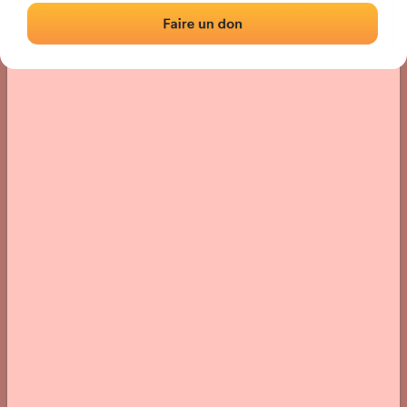
Localización
Fotos
Comentarios y reseñas
|
|
› Ubicación del frontón