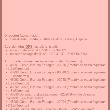
Dirección
(aproximada) :
Salsidualde Estarta, 7, 48991 Getxo, Bizkaia, España
Coordenadas
GPS
(latitud, longitud):
notación decimal
:
43.350114, -2.998424
notación sexagesimal
:
43° 21' 0.4104", -2° 59' 54.3264"
Algunos frontones cercanos
(dentro de 5 kilómetros)
48991 Getxo, Bizkaia Espagne - #3056
(
Frontón de pared izquierda
• 1,2 kilómetros
)
48993 Getxo, Bizkaia Espagne - #3049
(
Frontón de pared izquierda
• 1,2 kilómetros
)
48993 Getxo, Bizkaia Espagne - #3048
(
Frontón de pared izquierda
• 1,2 kilómetros
)
48992 Getxo, Bizkaia Espagne - #3033
(
Frontón de pared izquierda
• 1,3 kilómetros
)
48640 Berango, Bizkaia Espagne - #2820
(
Frontón de pared
izquierda • 1,8 kilómetros
)
48993 Getxo, Bizkaia Espagne - #2994
(
Frontón de pared izquierda
• 2,1 kilómetros
)
48940 Lejona, Vizcaya Espagne - #2937
(
Frontón de pared