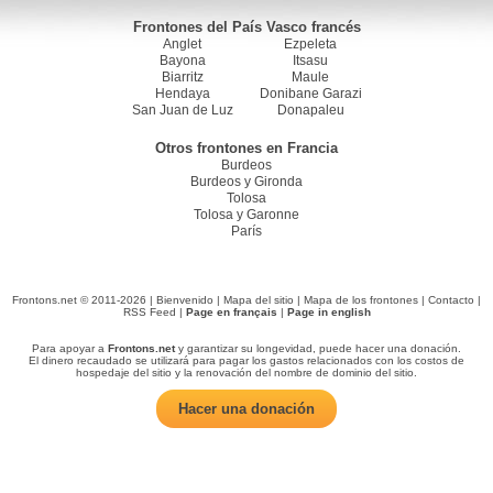
Frontones del País Vasco francés
Anglet
Ezpeleta
Bayona
Itsasu
Biarritz
Maule
Hendaya
Donibane Garazi
San Juan de Luz
Donapaleu
Otros frontones en Francia
Burdeos
Burdeos y Gironda
Tolosa
Tolosa y Garonne
París
Frontons.net © 2011-2026 |
Bienvenido
|
Mapa del sitio
|
Mapa de los frontones
|
Contacto
|
RSS Feed
|
Page en français
|
Page in english
Para apoyar a
Frontons.net
y garantizar su longevidad, puede hacer una donación.
El dinero recaudado se utilizará para pagar los gastos relacionados con los costos de
hospedaje del sitio y la renovación del nombre de dominio del sitio.
Hacer una donación