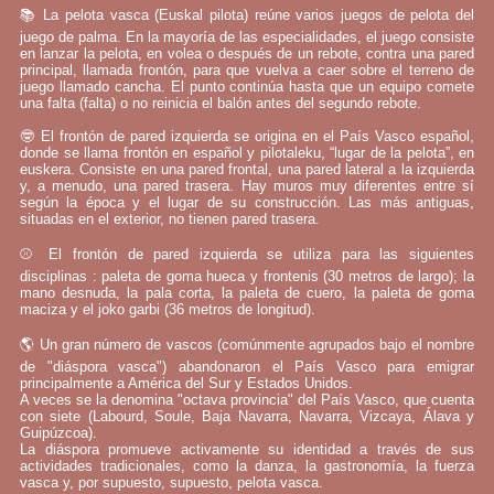
📚 La pelota vasca (Euskal pilota) reúne varios juegos de pelota del
juego de palma. En la mayoría de las especialidades, el juego consiste
en lanzar la pelota, en volea o después de un rebote, contra una pared
principal, llamada frontón, para que vuelva a caer sobre el terreno de
juego llamado cancha. El punto continúa hasta que un equipo comete
una falta (falta) o no reinicia el balón antes del segundo rebote.
🤓 El frontón de pared izquierda se origina en el País Vasco español,
donde se llama frontón en español y pilotaleku, “lugar de la pelota”, en
euskera. Consiste en una pared frontal, una pared lateral a la izquierda
y, a menudo, una pared trasera. Hay muros muy diferentes entre sí
según la época y el lugar de su construcción. Las más antiguas,
situadas en el exterior, no tienen pared trasera.
⚾ El frontón de pared izquierda se utiliza para las siguientes
disciplinas : paleta de goma hueca y frontenis (30 metros de largo); la
mano desnuda, la pala corta, la paleta de cuero, la paleta de goma
maciza y el joko garbi (36 metros de longitud).
🌎 Un gran número de vascos (comúnmente agrupados bajo el nombre
de "diáspora vasca") abandonaron el País Vasco para emigrar
principalmente a América del Sur y Estados Unidos.
A veces se la denomina "octava provincia" del País Vasco, que cuenta
con siete (Labourd, Soule, Baja Navarra, Navarra, Vizcaya, Álava y
Guipúzcoa).
La diáspora promueve activamente su identidad a través de sus
actividades tradicionales, como la danza, la gastronomía, la fuerza
vasca y, por supuesto, supuesto, pelota vasca.