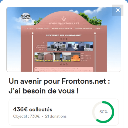
✕
4784
frontones
FRONTONS.NET
BUSCAR UN FRONTÓN
AÑADIR UN FRONTÓN
z 46930 Valencia Espagne
España
#4176
Frontón de pared izquierda