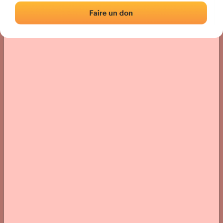
Localización
Fotos
Comentarios y reseñas
|
|
› Ubicación del frontón