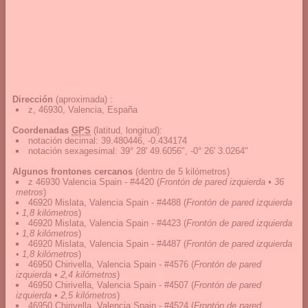
Dirección
(aproximada) :
z, 46930, Valencia, España
Coordenadas
GPS
(latitud, longitud):
notación decimal
:
39.480446, -0.434174
notación sexagesimal
:
39° 28' 49.6056", -0° 26' 3.0264"
Algunos frontones cercanos
(dentro de 5 kilómetros)
z 46930 Valencia Spain - #4420
(
Frontón de pared izquierda • 36
metros
)
46920 Mislata, Valencia Spain - #4488
(
Frontón de pared izquierda
• 1,8 kilómetros
)
46920 Mislata, Valencia Spain - #4423
(
Frontón de pared izquierda
• 1,8 kilómetros
)
46920 Mislata, Valencia Spain - #4487
(
Frontón de pared izquierda
• 1,8 kilómetros
)
46950 Chirivella, Valencia Spain - #4576
(
Frontón de pared
izquierda • 2,4 kilómetros
)
46950 Chirivella, Valencia Spain - #4507
(
Frontón de pared
izquierda • 2,5 kilómetros
)
46950 Chirivella, Valencia Spain - #4524
(
Frontón de pared