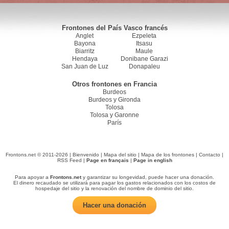
Frontones del País Vasco francés
Anglet
Ezpeleta
Bayona
Itsasu
Biarritz
Maule
Hendaya
Donibane Garazi
San Juan de Luz
Donapaleu
Otros frontones en Francia
Burdeos
Burdeos y Gironda
Tolosa
Tolosa y Garonne
París
Frontons.net © 2011-2026 |
Bienvenido
|
Mapa del sitio
|
Mapa de los frontones
|
Contacto
|
RSS Feed
|
Page en français
|
Page in english
Para apoyar a
Frontons.net
y garantizar su longevidad, puede hacer una donación.
El dinero recaudado se utilizará para pagar los gastos relacionados con los costos de
hospedaje del sitio y la renovación del nombre de dominio del sitio.
Hacer una donación