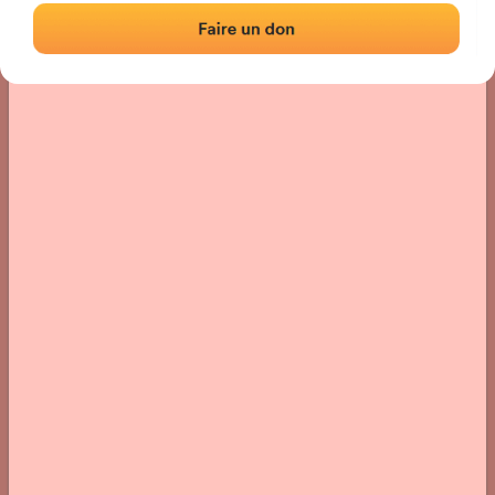
Localización
Fotos
Comentarios y reseñas
|
|
› Ubicación del frontón