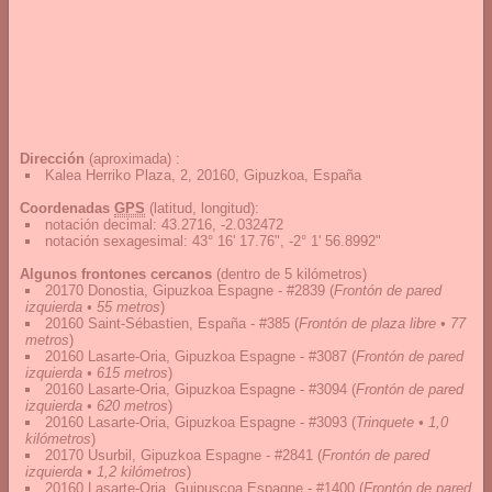
Dirección
(aproximada) :
Kalea Herriko Plaza, 2, 20160, Gipuzkoa, España
Coordenadas
GPS
(latitud, longitud):
notación decimal
:
43.2716, -2.032472
notación sexagesimal
:
43° 16' 17.76", -2° 1' 56.8992"
Algunos frontones cercanos
(dentro de 5 kilómetros)
20170 Donostia, Gipuzkoa Espagne - #2839
(
Frontón de pared
izquierda • 55 metros
)
20160 Saint-Sébastien, España - #385
(
Frontón de plaza libre • 77
metros
)
20160 Lasarte-Oria, Gipuzkoa Espagne - #3087
(
Frontón de pared
izquierda • 615 metros
)
20160 Lasarte-Oria, Gipuzkoa Espagne - #3094
(
Frontón de pared
izquierda • 620 metros
)
20160 Lasarte-Oria, Gipuzkoa Espagne - #3093
(
Trinquete • 1,0
kilómetros
)
20170 Usurbil, Gipuzkoa Espagne - #2841
(
Frontón de pared
izquierda • 1,2 kilómetros
)
20160 Lasarte-Oria, Guipuscoa Espagne - #1400
(
Frontón de pared