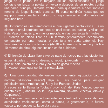
juego de la palma. En la mayoría de las especialidades, el juego
consiste en lanzar la pelota, en volea o después de un rebote, contra
una pared principal, llamada frontón, para que vuelva a caer sobre el
terreno de juego llamado cancha. El punto continúa hasta que un
equipo comete una falta (falta) o no logra reiniciar el balón antes del
segundo bote.
🤓 Un frontón es una pared contra el que jugamos pelota vasca. Es un
elemento arquitectónico presente en casi todos los pueblos y villas del
País Vasco francés y, en menor medida, en las comarcas limítrofes.
El frontón de plaza libre es un terreno generalmente descubierto
compuesto por una muralla, o dos (una en cada extremo). Hay
frontones de todos los tamaños (de 10 a 16 metros de ancho y de 6 a
10 metros de alto), algunos incluso están cubiertos.
⚾ El frontón de plaza libre sirve de patio de recreo para las siguientes
especialidades : mano desnuda, rebot, joko-garbi, grand chistera,
grosse pala, paleta de cuero y paleta de goma maciza.
En vasco, este lugar se llama pilota plaza.
🌎 Una gran cantidad de vascos (comúnmente agrupados bajo el
nombre "diáspora vasca") dejó el País Vasco para emigrar
principalmente a América del Sur y los Estados Unidos.
A veces se le llama la "octava provincia" del País Vasco, que en
cuenta siete (Labourd, Soule, Baja Navarra, Navarra, Vizcaya, Álava y
Guipúzcoa).
La diáspora promueve activamente su identidad a través de sus
actividades tradicionales, como la danza, la gastronomía, la fuerza
vasca y, por supuesto, la pelota vasca.