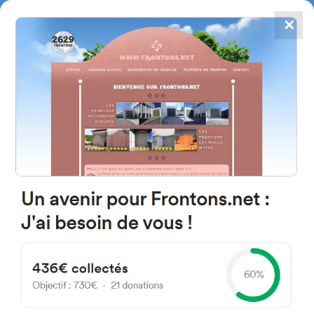
✕
4784
frontones
FRONTONS.NET
BUSCAR UN FRONTÓN
AÑADIR UN FRONTÓN
20160 Gipuzkoa Espagne
Kalea Herriko Plaza 2 España
#1991
Frontón de plaza libre