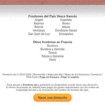
Frontones del País Vasco francés
Anglet
Ezpeleta
Bayona
Itsasu
Biarritz
Maule
Hendaya
Donibane Garazi
San Juan de Luz
Donapaleu
Otros frontones en Francia
Burdeos
Burdeos y Gironda
Tolosa
Tolosa y Garonne
París
Frontons.net © 2011-2026 |
Bienvenido
|
Mapa del sitio
|
Mapa de los frontones
|
Contacto
|
RSS Feed
|
Page en français
|
Page in english
Para apoyar a
Frontons.net
y garantizar su longevidad, puede hacer una donación.
El dinero recaudado se utilizará para pagar los gastos relacionados con los costos de
hospedaje del sitio y la renovación del nombre de dominio del sitio.
Hacer una donación