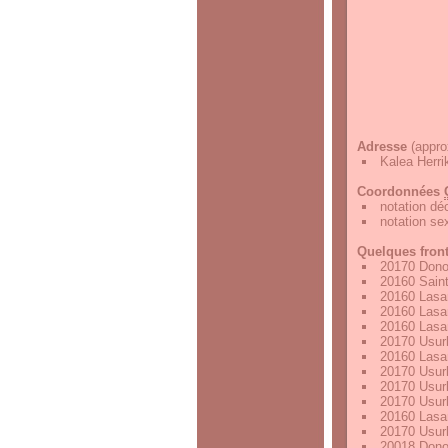
Adresse
(appro
Kalea Herri
Coordonnées
notation d
notation s
Quelques fron
20170 Dono
20160 Sain
20160 Lasa
20160 Lasa
20160 Lasa
20170 Usur
20160 Lasa
20170 Usur
20170 Usur
20170 Usur
20160 Lasa
20170 Usur
20018 Dono