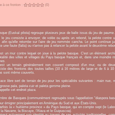
 à ce fronton :
(0)
sque (Euskal pilota) regroupe plusieurs jeux de balle issus du jeu de paume.
, le jeu consiste à envoyer, de volée ou après un rebond, la pelote contre u
afin qu'elle retombe sur l'aire de jeu nommée cancha. Le point continue j
 une faute (falta) ou n'arrive pas à relancer la pelote avant le deuxième rebo
st un mur contre lequel on joue à la pelote basque. C'est un élément archi
otalité des villes et villages du Pays basque français et, dans une moindre 
hes.
e est un terrain généralement non couvert composé d'un mur, ou de deu
existe des frontons des toutes tailles (10 à 16 mètres de large et de 6 à 1
ins sont même couverts.
ace libre sert de terrain de jeu pour les spécialités suivantes : main nue, re
 grosse pala, paleta cuir et paleta gomme pleine.
ppelle cet endroit plaza.
mbre de Basques (communément regroupés sous l'appellation "diaspora basqu
ur émigrer principalement en Amérique du Sud et aux États-Unis.
fois la « huitième province » du Pays basque, qui en compte sept (le Labou
la Navarre, la Biscaye, l'Alava et le Guipuscoa).
meut activement son identité au travers de ses activités tradtionnelles, co