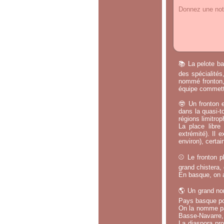
Donnez une note
📚 La pelote ba
des spécialités
nommé fronton, 
équipe commette
🤓 Un fronton e
dans la quasi-t
régions limitrop
La place libr
extrémité). Il 
environ), certa
⚾ Le fronton pl
grand chistera,
En basque, on a
🌎 Un grand no
Pays basque po
On la nomme par
Basse-Navarre, 
La diaspora pro