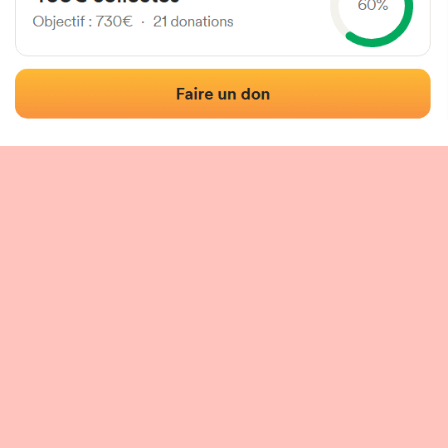
Localisation
Photos
Commentaires et avis
|
|
tion du fronton