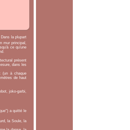
 Dans la plupart
n mur principal,
usqu'à ce qu'une
nd.
tectural présent
mesure, dans les
x (un à chaque
0 mètres de haut
bot, joko-garbi,
e") a quitté le
rd, la Soule, la
mme la danse, la