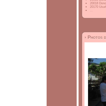
20018 Dono
20170 Usur
...
› Photos 