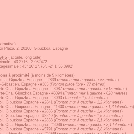
ximative) :
ko Plaza, 2, 20160, Gipuzkoa, Espagne
GPS
(latitude, longitude) :
écimale
:
43.2716, -2.032472
exagésimale
:
43° 16' 17.76", -2° 1' 56.8992"
tons à proximité
(à moins de 5 kilomèters)
stia, Gipuzkoa Espagne - #2839
(
Fronton mur à gauche • 55 mètres
)
t-Sébastien, Espagne - #385
(
Fronton place libre • 77 mètres
)
rte-Oria, Gipuzkoa Espagne - #3087
(
Fronton mur à gauche • 615 mètres
)
rte-Oria, Gipuzkoa Espagne - #3094
(
Fronton mur à gauche • 620 mètres
)
rte-Oria, Gipuzkoa Espagne - #3093
(
Trinquet • 1,0 kilomètres
)
bil, Gipuzkoa Espagne - #2841
(
Fronton mur à gauche • 1,2 kilomètres
)
rte-Oria, Guipuscoa Espagne - #1400
(
Fronton mur à gauche • 1,3 kilomètres
)
bil, Gipuzkoa Espagne - #2836
(
Fronton mur à gauche • 1,4 kilomètres
)
bil, Gipuzkoa Espagne - #2840
(
Fronton mur à gauche • 1,5 kilomètres
)
bil, Gipuzkoa Espagne - #2838
(
Fronton mur à gauche • 2,1 kilomètres
)
rte-Oria, Gipuzkoa Espagne - #3086
(
Fronton mur à gauche • 2,1 kilomètres
)
bil, Gipuzkoa Espagne - #5791
(
Fronton mur à gauche • 2,8 kilomètres
)
stia, Gipuzkoa Espagne - #2989
(
Fronton mur à gauche • 3,0 kilomètres
)