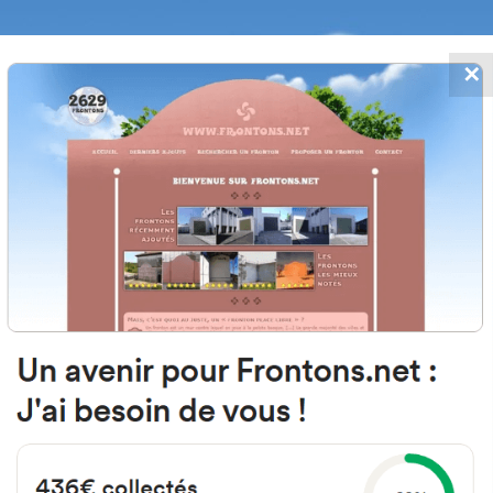
✕
FRONTONS.NET
 AJOUTS
RECHERCHER UN FRONTON
PROPOSER U
20160 Gipuzkoa Espagne
Kalea Herriko Plaza 2
#1991
Fronton place libre