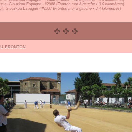
stia, Gipuzkoa Espagne - #2988
(
Fronton mur à gauche • 3,0 kilomètres
)
bil, Gipuzkoa Espagne - #2837
(
Fronton mur à gauche • 3,4 kilomètres
)
du fronton