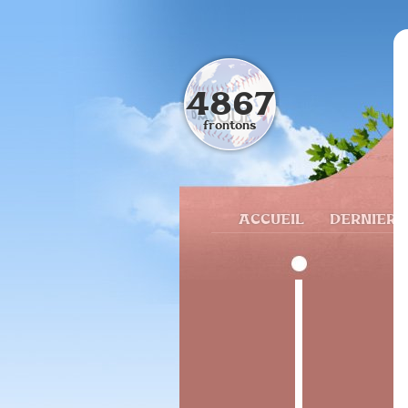
4867
frontons
ACCUEIL
DERNIERS