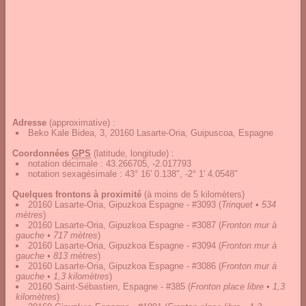
Adresse
(approximative) :
Beko Kale Bidea, 3, 20160 Lasarte-Oria, Guipuscoa, Espagne
Coordonnées
GPS
(latitude, longitude) :
notation décimale
:
43.266705, -2.017793
notation sexagésimale
:
43° 16' 0.138", -2° 1' 4.0548"
Quelques frontons à proximité
(à moins de 5 kilomèters)
20160 Lasarte-Oria, Gipuzkoa Espagne - #3093
(
Trinquet • 534
mètres
)
20160 Lasarte-Oria, Gipuzkoa Espagne - #3087
(
Fronton mur à
gauche • 717 mètres
)
20160 Lasarte-Oria, Gipuzkoa Espagne - #3094
(
Fronton mur à
gauche • 813 mètres
)
20160 Lasarte-Oria, Gipuzkoa Espagne - #3086
(
Fronton mur à
gauche • 1,3 kilomètres
)
20160 Saint-Sébastien, Espagne - #385
(
Fronton place libre • 1,3
kilomètres
)