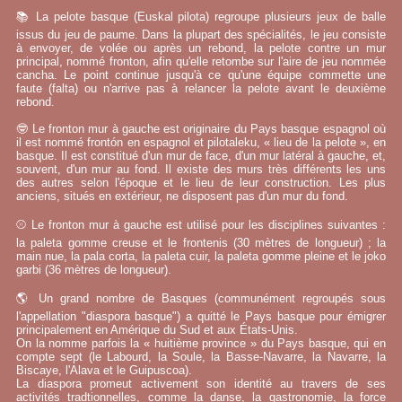
📚 La pelote basque (Euskal pilota) regroupe plusieurs jeux de balle
issus du jeu de paume. Dans la plupart des spécialités, le jeu consiste
à envoyer, de volée ou après un rebond, la pelote contre un mur
principal, nommé fronton, afin qu'elle retombe sur l'aire de jeu nommée
cancha. Le point continue jusqu'à ce qu'une équipe commette une
faute (falta) ou n'arrive pas à relancer la pelote avant le deuxième
rebond.
🤓 Le fronton mur à gauche est originaire du Pays basque espagnol où
il est nommé frontón en espagnol et pilotaleku, « lieu de la pelote », en
basque. Il est constitué d'un mur de face, d'un mur latéral à gauche, et,
souvent, d'un mur au fond. Il existe des murs très différents les uns
des autres selon l'époque et le lieu de leur construction. Les plus
anciens, situés en extérieur, ne disposent pas d'un mur du fond.
⚾ Le fronton mur à gauche est utilisé pour les disciplines suivantes :
la paleta gomme creuse et le frontenis (30 mètres de longueur) ; la
main nue, la pala corta, la paleta cuir, la paleta gomme pleine et le joko
garbi (36 mètres de longueur).
🌎 Un grand nombre de Basques (communément regroupés sous
l'appellation "diaspora basque") a quitté le Pays basque pour émigrer
principalement en Amérique du Sud et aux États-Unis.
On la nomme parfois la « huitième province » du Pays basque, qui en
compte sept (le Labourd, la Soule, la Basse-Navarre, la Navarre, la
Biscaye, l'Alava et le Guipuscoa).
La diaspora promeut activement son identité au travers de ses
activités tradtionnelles, comme la danse, la gastronomie, la force