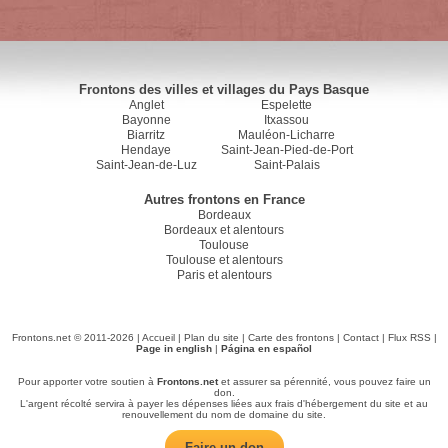
Frontons des villes et villages du Pays Basque
Anglet
Espelette
Bayonne
Itxassou
Biarritz
Mauléon-Licharre
Hendaye
Saint-Jean-Pied-de-Port
Saint-Jean-de-Luz
Saint-Palais
Autres frontons en France
Bordeaux
Bordeaux et alentours
Toulouse
Toulouse et alentours
Paris et alentours
Frontons.net © 2011-2026 |
Accueil
|
Plan du site
|
Carte des frontons
|
Contact
|
Flux RSS
|
Page in english
|
Página en español
Pour apporter votre soutien à
Frontons.net
et assurer sa pérennité, vous pouvez faire un
don.
L'argent récolté servira à payer les dépenses liées aux frais d'hébergement du site et au
renouvellement du nom de domaine du site.
Faire un don