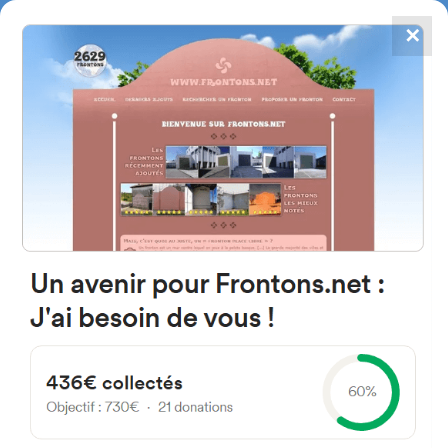
✕
4867
frontons
FRONTONS.NET
RECHERCHER UN FRONTON
PROPOSER UN FRONTON
20160 Lasarte-Oria, Guipuscoa
Espagne
Beko Kale Bidea 3
#1400