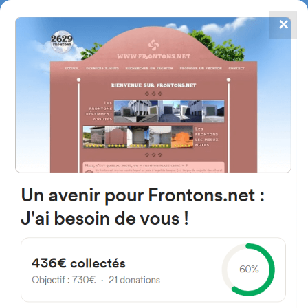
✕
4867
frontons
FRONTONS.NET
RECHERCHER UN FRONTON
PROPOSER UN FRONTON
20018 Donostia, Gipuzkoa
Espagne
Añorga Hiribidea 40
#2989