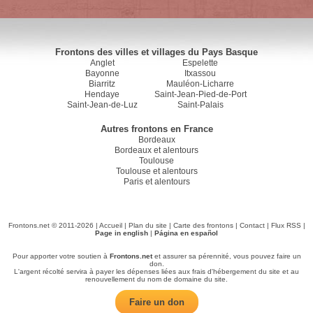
Frontons des villes et villages du Pays Basque
Anglet
Espelette
Bayonne
Itxassou
Biarritz
Mauléon-Licharre
Hendaye
Saint-Jean-Pied-de-Port
Saint-Jean-de-Luz
Saint-Palais
Autres frontons en France
Bordeaux
Bordeaux et alentours
Toulouse
Toulouse et alentours
Paris et alentours
Frontons.net © 2011-2026 |
Accueil
|
Plan du site
|
Carte des frontons
|
Contact
|
Flux RSS
|
Page in english
|
Página en español
Pour apporter votre soutien à
Frontons.net
et assurer sa pérennité, vous pouvez faire un
don.
L'argent récolté servira à payer les dépenses liées aux frais d'hébergement du site et au
renouvellement du nom de domaine du site.
Faire un don