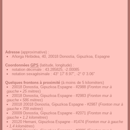
Adresse
(approximative) :
Añorga Hiribidea, 40, 20018 Donostia, Gipuzkoa, Espagne
Coordonnées
GPS
(latitude, longitude) :
notation décimale
:
43.285825, -2.00085
notation sexagésimale
:
43° 17' 8.97", -2° 0' 3.06"
Quelques frontons à proximité
(à moins de 5 kilomèters)
20018 Donostia, Gipuzkoa Espagne - #2988
(
Fronton mur à
gauche • 25 mètres
)
20018 Donostia, Gipuzkoa Espagne - #2983
(
Fronton mur à
gauche • 586 mètres
)
20018 20018 Donostia, Gipuzkoa Espagne - #2987
(
Fronton mur à
gauche • 709 mètres
)
20009 Donostia, Gipuzkoa Espagne - #2071
(
Fronton mur à
gauche • 1,2 kilomètres
)
20120 Hernani, Gipuzkoa Espagne - #1474
(
Fronton mur à gauche
• 1,4 kilomètres
)