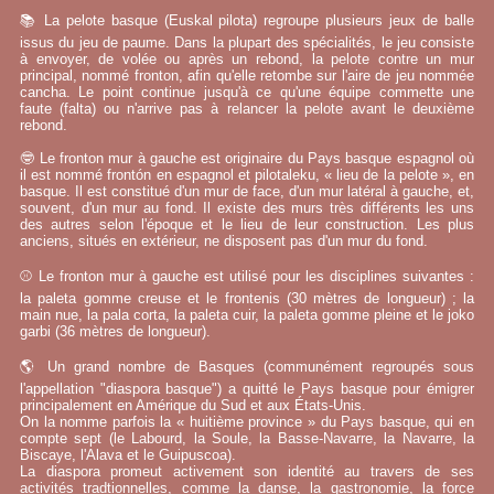
📚 La pelote basque (Euskal pilota) regroupe plusieurs jeux de balle
issus du jeu de paume. Dans la plupart des spécialités, le jeu consiste
à envoyer, de volée ou après un rebond, la pelote contre un mur
principal, nommé fronton, afin qu'elle retombe sur l'aire de jeu nommée
cancha. Le point continue jusqu'à ce qu'une équipe commette une
faute (falta) ou n'arrive pas à relancer la pelote avant le deuxième
rebond.
🤓 Le fronton mur à gauche est originaire du Pays basque espagnol où
il est nommé frontón en espagnol et pilotaleku, « lieu de la pelote », en
basque. Il est constitué d'un mur de face, d'un mur latéral à gauche, et,
souvent, d'un mur au fond. Il existe des murs très différents les uns
des autres selon l'époque et le lieu de leur construction. Les plus
anciens, situés en extérieur, ne disposent pas d'un mur du fond.
⚾ Le fronton mur à gauche est utilisé pour les disciplines suivantes :
la paleta gomme creuse et le frontenis (30 mètres de longueur) ; la
main nue, la pala corta, la paleta cuir, la paleta gomme pleine et le joko
garbi (36 mètres de longueur).
🌎 Un grand nombre de Basques (communément regroupés sous
l'appellation "diaspora basque") a quitté le Pays basque pour émigrer
principalement en Amérique du Sud et aux États-Unis.
On la nomme parfois la « huitième province » du Pays basque, qui en
compte sept (le Labourd, la Soule, la Basse-Navarre, la Navarre, la
Biscaye, l'Alava et le Guipuscoa).
La diaspora promeut activement son identité au travers de ses
activités tradtionnelles, comme la danse, la gastronomie, la force