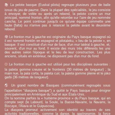
📚 La pelote basque (Euskal pilota) regroupe plusieurs jeux de balle
issus du jeu de paume. Dans la plupart des spécialités, le jeu consiste
à envoyer, de volée ou après un rebond, la pelote contre un mur
principal, nommé fronton, afin qu'elle retombe sur l'aire de jeu nommée
cancha. Le point continue jusqu'à ce qu'une équipe commette une
faute (falta) ou n'arrive pas à relancer la pelote avant le deuxième
rebond.
🤓 Le fronton mur à gauche est originaire du Pays basque espagnol où
il est nommé frontón en espagnol et pilotaleku, « lieu de la pelote », en
basque. Il est constitué d'un mur de face, d'un mur latéral à gauche, et,
souvent, d'un mur au fond. Il existe des murs très différents les uns
des autres selon l'époque et le lieu de leur construction. Les plus
anciens, situés en extérieur, ne disposent pas d'un mur du fond.
⚾ Le fronton mur à gauche est utilisé pour les disciplines suivantes :
la paleta gomme creuse et le frontenis (30 mètres de longueur) ; la
main nue, la pala corta, la paleta cuir, la paleta gomme pleine et le joko
garbi (36 mètres de longueur).
🌎 Un grand nombre de Basques (communément regroupés sous
l'appellation "diaspora basque") a quitté le Pays basque pour émigrer
principalement en Amérique du Sud et aux États-Unis.
On la nomme parfois la « huitième province » du Pays basque, qui en
compte sept (le Labourd, la Soule, la Basse-Navarre, la Navarre, la
Biscaye, l'Alava et le Guipuscoa).
La diaspora promeut activement son identité au travers de ses
activités tradtionnelles, comme la danse, la gastronomie, la force