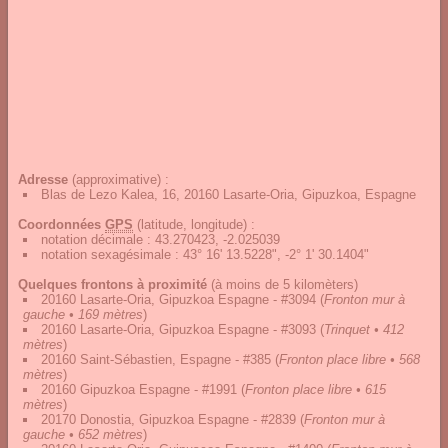
Adresse
(approximative) :
Blas de Lezo Kalea, 16, 20160 Lasarte-Oria, Gipuzkoa, Espagne
Coordonnées
GPS
(latitude, longitude) :
notation décimale
:
43.270423, -2.025039
notation sexagésimale
:
43° 16' 13.5228", -2° 1' 30.1404"
Quelques frontons à proximité
(à moins de 5 kilomèters)
20160 Lasarte-Oria, Gipuzkoa Espagne - #3094
(
Fronton mur à
gauche • 169 mètres
)
20160 Lasarte-Oria, Gipuzkoa Espagne - #3093
(
Trinquet • 412
mètres
)
20160 Saint-Sébastien, Espagne - #385
(
Fronton place libre • 568
mètres
)
20160 Gipuzkoa Espagne - #1991
(
Fronton place libre • 615
mètres
)
20170 Donostia, Gipuzkoa Espagne - #2839
(
Fronton mur à
gauche • 652 mètres
)