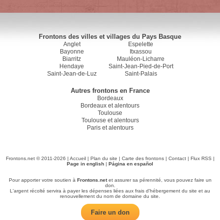
Frontons des villes et villages du Pays Basque
Anglet
Espelette
Bayonne
Itxassou
Biarritz
Mauléon-Licharre
Hendaye
Saint-Jean-Pied-de-Port
Saint-Jean-de-Luz
Saint-Palais
Autres frontons en France
Bordeaux
Bordeaux et alentours
Toulouse
Toulouse et alentours
Paris et alentours
Frontons.net © 2011-2026 |
Accueil
|
Plan du site
|
Carte des frontons
|
Contact
|
Flux RSS
|
Page in english
|
Página en español
Pour apporter votre soutien à
Frontons.net
et assurer sa pérennité, vous pouvez faire un
don.
L'argent récolté servira à payer les dépenses liées aux frais d'hébergement du site et au
renouvellement du nom de domaine du site.
Faire un don