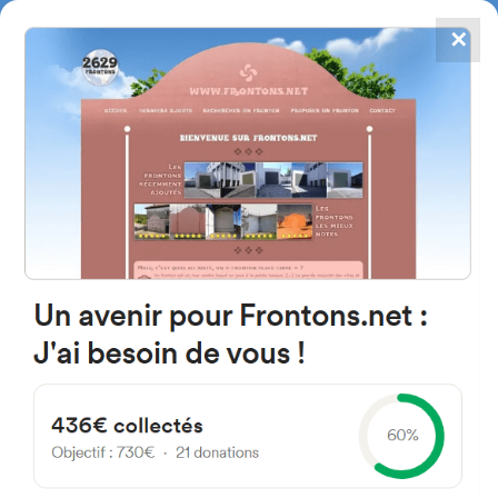
✕
4867
frontons
FRONTONS.NET
RECHERCHER UN FRONTON
PROPOSER UN FRONTON
20160 Lasarte-Oria, Gipuzkoa
Espagne
Blas de Lezo Kalea 16
#3087