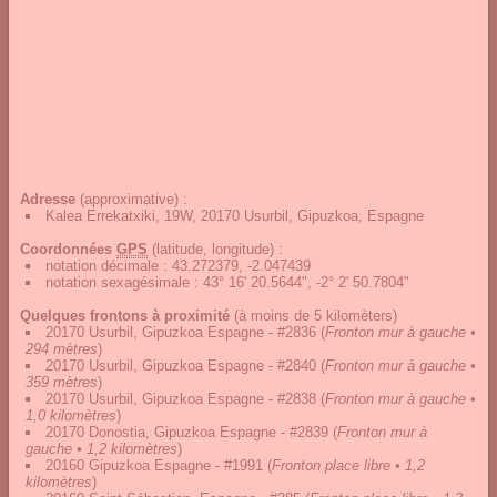
Adresse
(approximative) :
Kalea Errekatxiki, 19W, 20170 Usurbil, Gipuzkoa, Espagne
Coordonnées
GPS
(latitude, longitude) :
notation décimale
:
43.272379, -2.047439
notation sexagésimale
:
43° 16' 20.5644", -2° 2' 50.7804"
Quelques frontons à proximité
(à moins de 5 kilomèters)
20170 Usurbil, Gipuzkoa Espagne - #2836
(
Fronton mur à gauche •
294 mètres
)
20170 Usurbil, Gipuzkoa Espagne - #2840
(
Fronton mur à gauche •
359 mètres
)
20170 Usurbil, Gipuzkoa Espagne - #2838
(
Fronton mur à gauche •
1,0 kilomètres
)
20170 Donostia, Gipuzkoa Espagne - #2839
(
Fronton mur à
gauche • 1,2 kilomètres
)
20160 Gipuzkoa Espagne - #1991
(
Fronton place libre • 1,2
kilomètres
)