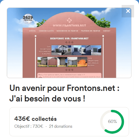
✕
4867
frontons
FRONTONS.NET
RECHERCHER UN FRONTON
PROPOSER UN FRONTON
20170 Usurbil, Gipuzkoa
Espagne
Kalea Errekatxiki 19W
#2841