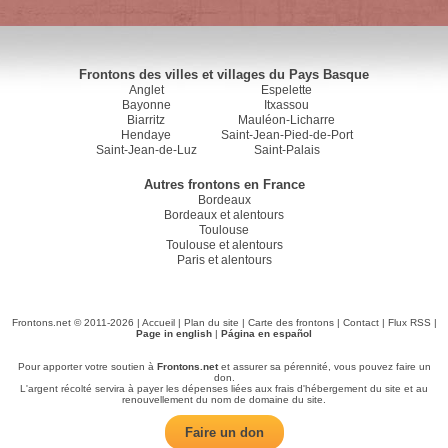
Frontons des villes et villages du Pays Basque
Anglet
Espelette
Bayonne
Itxassou
Biarritz
Mauléon-Licharre
Hendaye
Saint-Jean-Pied-de-Port
Saint-Jean-de-Luz
Saint-Palais
Autres frontons en France
Bordeaux
Bordeaux et alentours
Toulouse
Toulouse et alentours
Paris et alentours
Frontons.net © 2011-2026 |
Accueil
|
Plan du site
|
Carte des frontons
|
Contact
|
Flux RSS
|
Page in english
|
Página en español
Pour apporter votre soutien à
Frontons.net
et assurer sa pérennité, vous pouvez faire un
don.
L'argent récolté servira à payer les dépenses liées aux frais d'hébergement du site et au
renouvellement du nom de domaine du site.
Faire un don