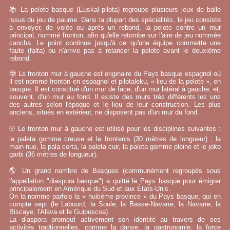
📚 La pelote basque (Euskal pilota) regroupe plusieurs jeux de balle
issus du jeu de paume. Dans la plupart des spécialités, le jeu consiste
à envoyer, de volée ou après un rebond, la pelote contre un mur
principal, nommé fronton, afin qu'elle retombe sur l'aire de jeu nommée
cancha. Le point continue jusqu'à ce qu'une équipe commette une
faute (falta) ou n'arrive pas à relancer la pelote avant le deuxième
rebond.
🤓 Le fronton mur à gauche est originaire du Pays basque espagnol où
il est nommé frontón en espagnol et pilotaleku, « lieu de la pelote », en
basque. Il est constitué d'un mur de face, d'un mur latéral à gauche, et,
souvent, d'un mur au fond. Il existe des murs très différents les uns
des autres selon l'époque et le lieu de leur construction. Les plus
anciens, situés en extérieur, ne disposent pas d'un mur du fond.
⚾ Le fronton mur à gauche est utilisé pour les disciplines suivantes :
la paleta gomme creuse et le frontenis (30 mètres de longueur) ; la
main nue, la pala corta, la paleta cuir, la paleta gomme pleine et le joko
garbi (36 mètres de longueur).
🌎 Un grand nombre de Basques (communément regroupés sous
l'appellation "diaspora basque") a quitté le Pays basque pour émigrer
principalement en Amérique du Sud et aux États-Unis.
On la nomme parfois la « huitième province » du Pays basque, qui en
compte sept (le Labourd, la Soule, la Basse-Navarre, la Navarre, la
Biscaye, l'Alava et le Guipuscoa).
La diaspora promeut activement son identité au travers de ses
activités tradtionnelles, comme la danse, la gastronomie, la force