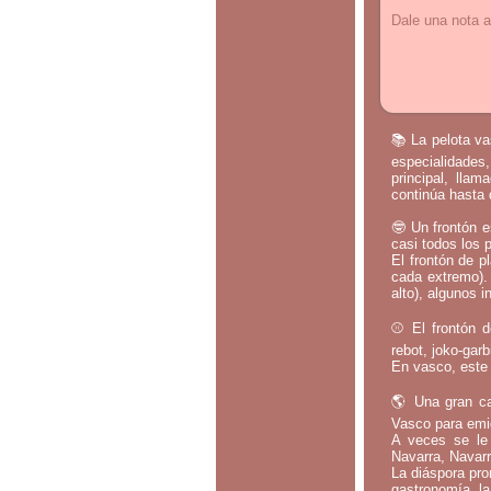
Dale una nota a
📚 La pelota va
especialidades,
principal, lla
continúa hasta 
🤓 Un frontón e
casi todos los 
El frontón de p
cada extremo).
alto), algunos i
⚾ El frontón d
rebot, joko-gar
En vasco, este 
🌎 Una gran ca
Vasco para emig
A veces se le 
Navarra, Navarr
La diáspora pro
gastronomía, la