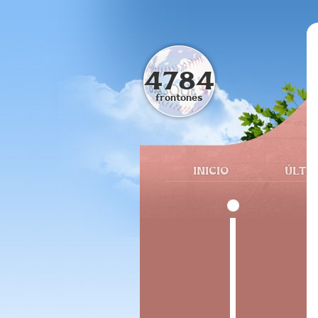
4784
frontones
INICIO
ÚLTI