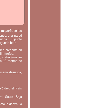
a mayoría de las
contra una pared
ancha. El punto
segundo bote.
nico presente en
limítrofes.
a, o dos (una en
 a 10 metros de
: mano desnuda,
") dejó el País
rd, Soule, Baja
omo la danza, la