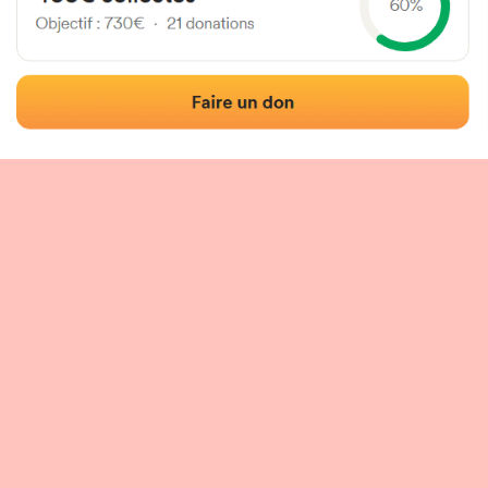
Localización
Fotos
Comentarios y reseñas
|
|
n del frontón