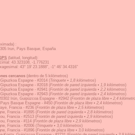
ximada) :
0305 Irun, Pays Basque, España
GPS
(latitud, longitud):
cimal
:
43.323108, -1.776231
exagesimal
:
43° 19' 23.1888", -1° 46' 34.4316"
ones cercanos
(dentro de 5 kilómetros)
, Gipuzkoa Espagne - #2014
(
Trinquete • 1,8 kilómetros
)
, Gipuzkoa Espagne - #2018
(
Frontón de pared izquierda • 1,9 kilómetros
)
, Gipuzkoa Espagne - #2941
(
Frontón de pared izquierda • 2,2 kilómetros
)
, Gipuzkoa Espagne - #2943
(
Frontón de pared izquierda • 2,4 kilómetros
)
 20302 Irún, Guipúzcoa Espagne - #2942
(
Frontón de plaza libre • 2,4 kilómetr
, Pays Basque Espagne - #450
(
Frontón de plaza libre • 2,4 kilómetros
)
aye, Francia - #236
(
Frontón de plaza libre • 2,5 kilómetros
)
ne, Francia - #1895
(
Frontón de pared izquierda • 2,8 kilómetros
)
tou, Francia - #2513
(
Frontón de pared izquierda • 2,9 kilómetros
)
tou, Francia - #114
(
Frontón de plaza libre • 2,9 kilómetros
)
ne, Francia - #2006
(
Trinquete • 3,0 kilómetros
)
ne, Francia - #1896
(
Frontón de plaza libre • 3,0 kilómetros
)
e-Kosta, Guipúzcoa Espagne - #2731
(
Frontón de pared izquierda • 3,9 kilóm