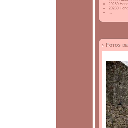
20280 Hond
20280 Hond
...
› Fotos d