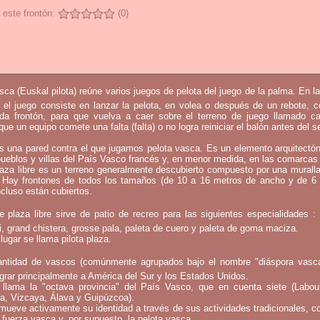
 este frontón:
(0)
sca (Euskal pilota) reúne varios juegos de pelota del juego de la palma. En l
 el juego consiste en lanzar la pelota, en volea o después de un rebote, 
mada frontón, para que vuelva a caer sobre el terreno de juego llamado c
que un equipo comete una falta (falta) o no logra reiniciar el balón antes del 
s una pared contra el que jugamos pelota vasca. Es un elemento arquitectó
pueblos y villas del País Vasco francés y, en menor medida, en las comarcas 
laza libre es un terreno generalmente descubierto compuesto por una murall
 Hay frontones de todos los tamaños (de 10 a 16 metros de ancho y de 6
ncluso están cubiertos.
e plaza libre sirve de patio de recreo para las siguientes especialidades 
bi, grand chistera, grosse pala, paleta de cuero y paleta de goma maciza.
lugar se llama pilota plaza.
ntidad de vascos (comúnmente agrupados bajo el nombre "diáspora vasca
rar principalmente a América del Sur y los Estados Unidos.
llama la "octava provincia" del País Vasco, que en cuenta siete (Labou
a, Vizcaya, Álava y Guipúzcoa).
mueve activamente su identidad a través de sus actividades tradicionales, c
 fuerza vasca y, por supuesto, la pelota vasca.