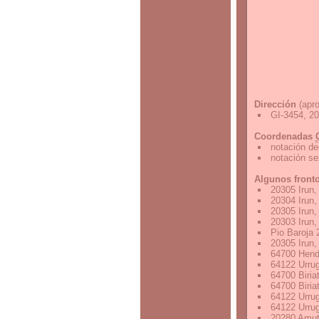
Dirección
(apro
GI-3454, 2
Coordenadas
notación de
notación s
Algunos front
20305 Irun
20304 Irun
20305 Irun
20303 Irun
Pio Baroja
20305 Irun
64700 Hend
64122 Urrug
64700 Biria
64700 Biria
64122 Urrug
64122 Urrug
20280 Amut