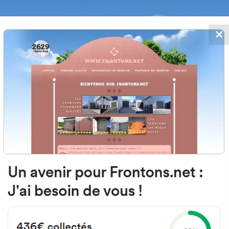
✕
FRONTONS.NET
MOS
BUSCAR UN FRONTÓN
AÑADIR UN
20305 Irun, Pays Basque Espagn
GI-3454 España
#451
Frontón de plaza libre