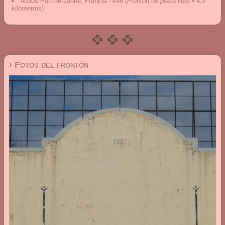
40300 Port-de-Lanne, Francia - #46
(
Frontón de plaza libre • 4,9
kilómetros
)
› Fotos del frontón