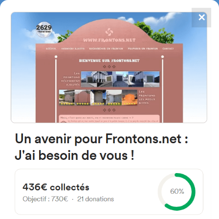
✕
4784
frontones
FRONTONS.NET
BUSCAR UN FRONTÓN
AÑADIR UN FRONTÓN
40390 Sainte-Marie-de-Gosse,
Francia
D28
#313