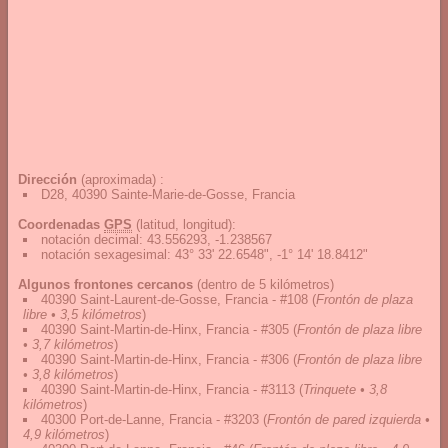
Dirección
(aproximada) :
D28, 40390 Sainte-Marie-de-Gosse, Francia
Coordenadas
GPS
(latitud, longitud):
notación decimal
:
43.556293, -1.238567
notación sexagesimal
:
43° 33' 22.6548", -1° 14' 18.8412"
Algunos frontones cercanos
(dentro de 5 kilómetros)
40390 Saint-Laurent-de-Gosse, Francia - #108
(
Frontón de plaza
libre • 3,5 kilómetros
)
40390 Saint-Martin-de-Hinx, Francia - #305
(
Frontón de plaza libre
• 3,7 kilómetros
)
40390 Saint-Martin-de-Hinx, Francia - #306
(
Frontón de plaza libre
• 3,8 kilómetros
)
40390 Saint-Martin-de-Hinx, Francia - #3113
(
Trinquete • 3,8
kilómetros
)
40300 Port-de-Lanne, Francia - #3203
(
Frontón de pared izquierda •
4,9 kilómetros
)