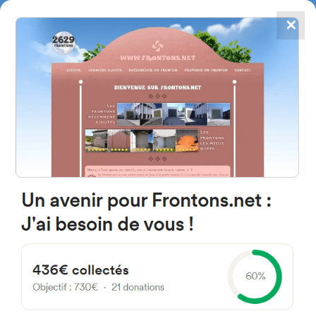
✕
4867
frontons
FRONTONS.NET
RECHERCHER UN FRONTON
PROPOSER UN FRONTON
40390 Sainte-Marie-de-Gosse,
France
D28
#313