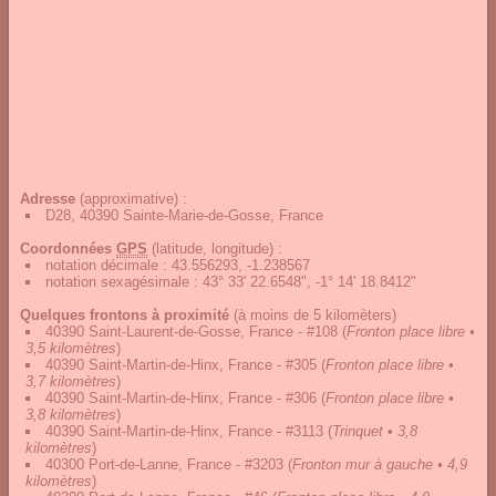
Adresse
(approximative) :
D28, 40390 Sainte-Marie-de-Gosse, France
Coordonnées
GPS
(latitude, longitude) :
notation décimale
:
43.556293, -1.238567
notation sexagésimale
:
43° 33' 22.6548", -1° 14' 18.8412"
Quelques frontons à proximité
(à moins de 5 kilomèters)
40390 Saint-Laurent-de-Gosse, France - #108
(
Fronton place libre •
3,5 kilomètres
)
40390 Saint-Martin-de-Hinx, France - #305
(
Fronton place libre •
3,7 kilomètres
)
40390 Saint-Martin-de-Hinx, France - #306
(
Fronton place libre •
3,8 kilomètres
)
40390 Saint-Martin-de-Hinx, France - #3113
(
Trinquet • 3,8
kilomètres
)
40300 Port-de-Lanne, France - #3203
(
Fronton mur à gauche • 4,9
kilomètres
)