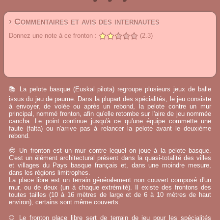
› Commentaires et avis des internautes
Donnez une note à ce fronton :
(2.3)
📚 La pelote basque (Euskal pilota) regroupe plusieurs jeux de balle
issus du jeu de paume. Dans la plupart des spécialités, le jeu consiste
à envoyer, de volée ou après un rebond, la pelote contre un mur
principal, nommé fronton, afin qu'elle retombe sur l'aire de jeu nommée
cancha. Le point continue jusqu'à ce qu'une équipe commette une
faute (falta) ou n'arrive pas à relancer la pelote avant le deuxième
rebond.
🤓 Un fronton est un mur contre lequel on joue à la pelote basque.
C'est un élément architectural présent dans la quasi-totalité des villes
et villages du Pays basque français et, dans une moindre mesure,
dans les régions limitrophes.
La place libre est un terrain généralement non couvert composé d'un
mur, ou de deux (un à chaque extrémité). Il existe des frontons des
toutes tailles (10 à 16 mètres de large et de 6 à 10 mètres de haut
environ), certains sont même couverts.
⚾ Le fronton place libre sert de terrain de jeu pour les spécialités