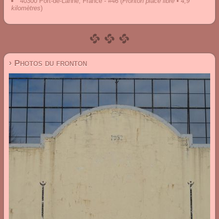
40300 Port-de-Lanne, France - #46
(
Fronton place libre • 4,9
kilomètres
)
› Photos du fronton