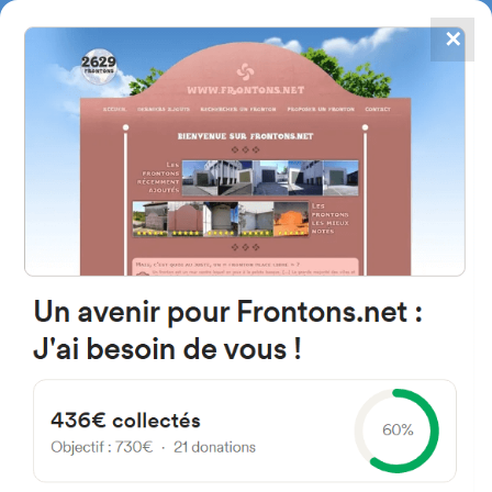
✕
4784
frontones
FRONTONS.NET
BUSCAR UN FRONTÓN
AÑADIR UN FRONTÓN
50367 Langa del Castillo,
Saragosse Espagne
Plaza Mayor 1 España
#752