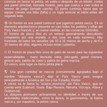
consiste en lanzar la pelota, en volea o después de un rebote, contra
una pared principal, llamada frontón, para que vuelva a caer sobre el
terreno de juego llamado cancha. El punto continúa hasta que un
equipo comete una falta (falta) o no logra reiniciar el balón antes del
segundo bote.
🤓 Un frontón es una pared contra el que jugamos pelota vasca. Es un
elemento arquitectónico presente en casi todos los pueblos y villas del
País Vasco francés y, en menor medida, en las comarcas limítrofes.
El frontón de plaza libre es un terreno generalmente descubierto
compuesto por una muralla, o dos (una en cada extremo). Hay
frontones de todos los tamaños (de 10 a 16 metros de ancho y de 6 a
10 metros de alto), algunos incluso están cubiertos.
⚾ El frontón de plaza libre sirve de patio de recreo para las siguientes
especialidades : mano desnuda, rebot, joko-garbi, grand chistera,
grosse pala, paleta de cuero y paleta de goma maciza.
En vasco, este lugar se llama pilota plaza.
🌎 Una gran cantidad de vascos (comúnmente agrupados bajo el
nombre "diáspora vasca") dejó el País Vasco para emigrar
principalmente a América del Sur y los Estados Unidos.
A veces se le llama la "octava provincia" del País Vasco, que en
cuenta siete (Labourd, Soule, Baja Navarra, Navarra, Vizcaya, Álava y
Guipúzcoa).
La diáspora promueve activamente su identidad a través de sus
actividades tradicionales, como la danza, la gastronomía, la fuerza
vasca y, por supuesto, la pelota vasca.