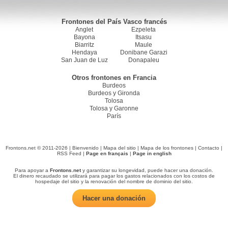
Frontones del País Vasco francés
Anglet
Ezpeleta
Bayona
Itsasu
Biarritz
Maule
Hendaya
Donibane Garazi
San Juan de Luz
Donapaleu
Otros frontones en Francia
Burdeos
Burdeos y Gironda
Tolosa
Tolosa y Garonne
París
Frontons.net © 2011-2026 |
Bienvenido
|
Mapa del sitio
|
Mapa de los frontones
|
Contacto
|
RSS Feed
|
Page en français
|
Page in english
Para apoyar a
Frontons.net
y garantizar su longevidad, puede hacer una donación.
El dinero recaudado se utilizará para pagar los gastos relacionados con los costos de
hospedaje del sitio y la renovación del nombre de dominio del sitio.
Hacer una donación