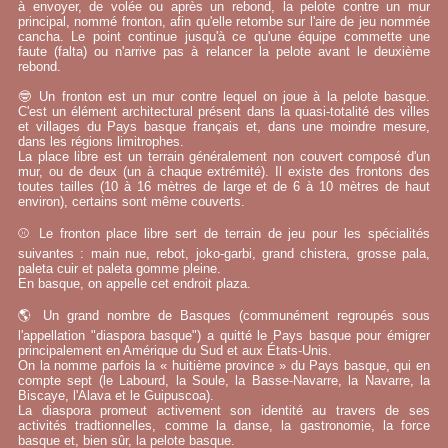
à envoyer, de volée ou après un rebond, la pelote contre un mur
principal, nommé fronton, afin qu'elle retombe sur l'aire de jeu nommée
cancha. Le point continue jusqu'à ce qu'une équipe commette une
faute (falta) ou n'arrive pas à relancer la pelote avant le deuxième
rebond.
🤓 Un fronton est un mur contre lequel on joue à la pelote basque.
C'est un élément architectural présent dans la quasi-totalité des villes
et villages du Pays basque français et, dans une moindre mesure,
dans les régions limitrophes.
La place libre est un terrain généralement non couvert composé d'un
mur, ou de deux (un à chaque extrémité). Il existe des frontons des
toutes tailles (10 à 16 mètres de large et de 6 à 10 mètres de haut
environ), certains sont même couverts.
⚾ Le fronton place libre sert de terrain de jeu pour les spécialités
suivantes : main nue, rebot, joko-garbi, grand chistera, grosse pala,
paleta cuir et paleta gomme pleine.
En basque, on appelle cet endroit plaza.
🌎 Un grand nombre de Basques (communément regroupés sous
l'appellation "diaspora basque") a quitté le Pays basque pour émigrer
principalement en Amérique du Sud et aux États-Unis.
On la nomme parfois la « huitième province » du Pays basque, qui en
compte sept (le Labourd, la Soule, la Basse-Navarre, la Navarre, la
Biscaye, l'Alava et le Guipuscoa).
La diaspora promeut activement son identité au travers de ses
activités tradtionnelles, comme la danse, la gastronomie, la force
basque et, bien sûr, la pelote basque.