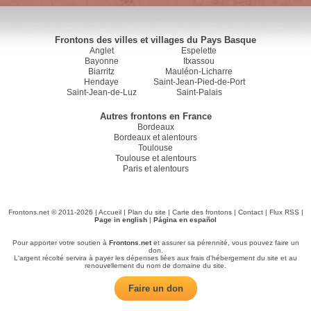
Frontons des villes et villages du Pays Basque
Anglet
Espelette
Bayonne
Itxassou
Biarritz
Mauléon-Licharre
Hendaye
Saint-Jean-Pied-de-Port
Saint-Jean-de-Luz
Saint-Palais
Autres frontons en France
Bordeaux
Bordeaux et alentours
Toulouse
Toulouse et alentours
Paris et alentours
Frontons.net © 2011-2026 |
Accueil
|
Plan du site
|
Carte des frontons
|
Contact
|
Flux RSS
|
Page in english
|
Página en español
Pour apporter votre soutien à
Frontons.net
et assurer sa pérennité, vous pouvez faire un
don.
L'argent récolté servira à payer les dépenses liées aux frais d'hébergement du site et au
renouvellement du nom de domaine du site.
Faire un don