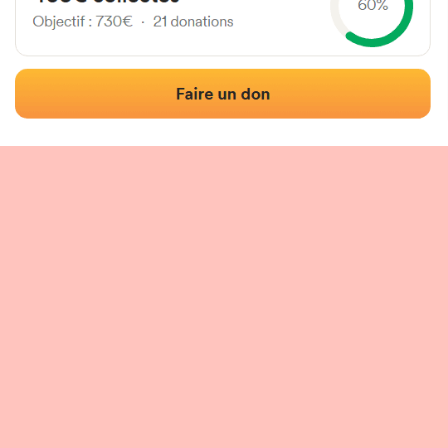
Localización
Fotos
Comentarios y reseñas
|
|
n del frontón