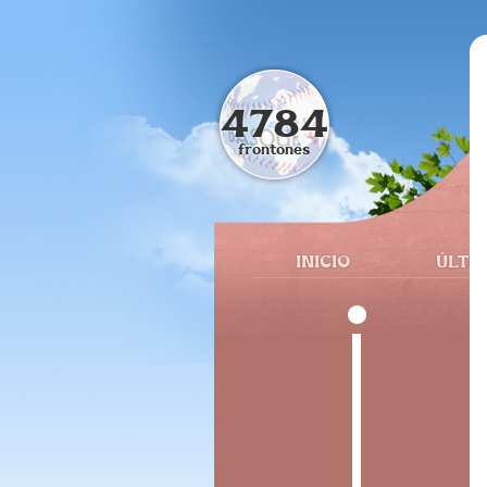
4784
frontones
INICIO
ÚLTI