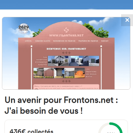
✕
FRONTONS.NET
MOS
BUSCAR UN FRONTÓN
AÑADIR UN
64220 Caro, Francia
Elgamutche
#366
Frontón de plaza libre