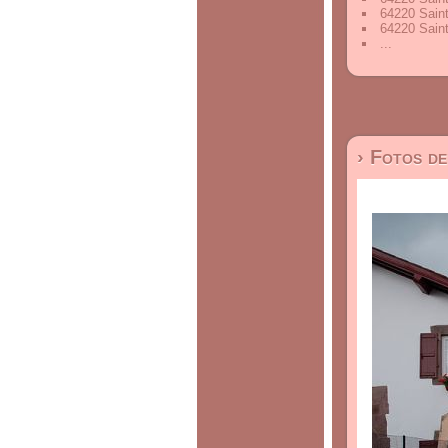
64220 Saint
64220 Saint
...
› Fotos d