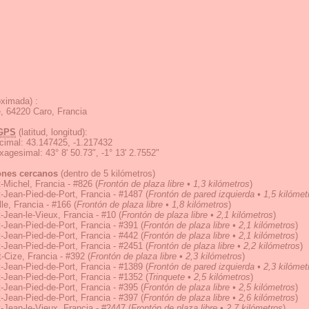
ximada) :
, 64220 Caro, Francia
GPS
(latitud, longitud):
cimal
:
43.147425, -1.217432
exagesimal
:
43° 8' 50.73", -1° 13' 2.7552"
ones cercanos
(dentro de 5 kilómetros)
-Michel, Francia - #826
(
Frontón de plaza libre • 1,3 kilómetros
)
-Jean-Pied-de-Port, Francia - #1487
(
Frontón de pared izquierda • 1,5 kilómet
lle, Francia - #166
(
Frontón de plaza libre • 1,8 kilómetros
)
-Jean-le-Vieux, Francia - #10
(
Frontón de plaza libre • 2,1 kilómetros
)
-Jean-Pied-de-Port, Francia - #391
(
Frontón de plaza libre • 2,1 kilómetros
)
-Jean-Pied-de-Port, Francia - #442
(
Frontón de plaza libre • 2,1 kilómetros
)
-Jean-Pied-de-Port, Francia - #2451
(
Frontón de plaza libre • 2,2 kilómetros
)
-Cize, Francia - #392
(
Frontón de plaza libre • 2,3 kilómetros
)
-Jean-Pied-de-Port, Francia - #1389
(
Frontón de pared izquierda • 2,3 kilómet
-Jean-Pied-de-Port, Francia - #1352
(
Trinquete • 2,5 kilómetros
)
-Jean-Pied-de-Port, Francia - #395
(
Frontón de plaza libre • 2,5 kilómetros
)
-Jean-Pied-de-Port, Francia - #397
(
Frontón de plaza libre • 2,6 kilómetros
)
-Jean-le-Vieux, Francia - #2447
(
Frontón de plaza libre • 2,7 kilómetros
)