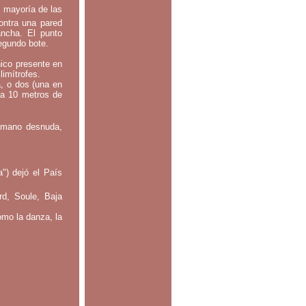
a mayoría de las
contra una pared
ancha. El punto
segundo bote.
nico presente en
limítrofes.
a, o dos (una en
 a 10 metros de
: mano desnuda,
") dejó el País
rd, Soule, Baja
omo la danza, la