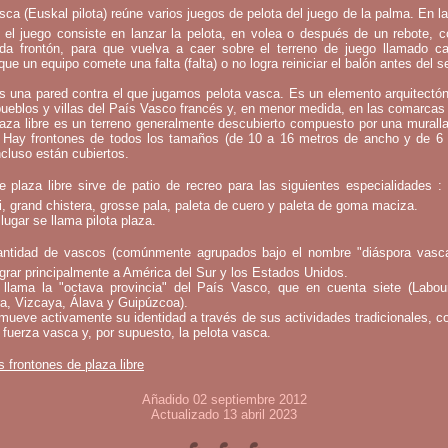
sca (Euskal pilota) reúne varios juegos de pelota del juego de la palma. En l
 el juego consiste en lanzar la pelota, en volea o después de un rebote, 
mada frontón, para que vuelva a caer sobre el terreno de juego llamado c
que un equipo comete una falta (falta) o no logra reiniciar el balón antes del 
s una pared contra el que jugamos pelota vasca. Es un elemento arquitectó
pueblos y villas del País Vasco francés y, en menor medida, en las comarcas 
laza libre es un terreno generalmente descubierto compuesto por una murall
 Hay frontones de todos los tamaños (de 10 a 16 metros de ancho y de 6
ncluso están cubiertos.
e plaza libre sirve de patio de recreo para las siguientes especialidades 
bi, grand chistera, grosse pala, paleta de cuero y paleta de goma maciza.
lugar se llama pilota plaza.
ntidad de vascos (comúnmente agrupados bajo el nombre "diáspora vasca
rar principalmente a América del Sur y los Estados Unidos.
llama la "octava provincia" del País Vasco, que en cuenta siete (Labou
a, Vizcaya, Álava y Guipúzcoa).
mueve activamente su identidad a través de sus actividades tradicionales, c
 fuerza vasca y, por supuesto, la pelota vasca.
s frontones de plaza libre
Añadido 02 septiembre 2012
Actualizado 13 abril 2023