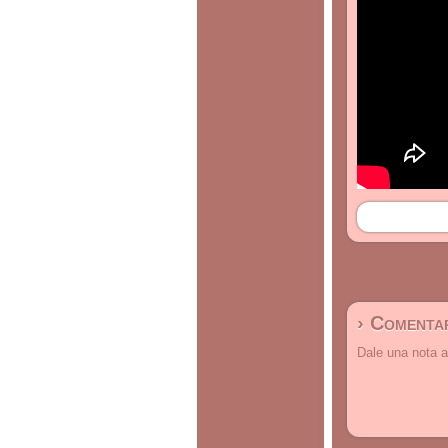
› Comentar
Dale una nota a