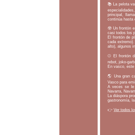
📚 La pelota va
especialidades,
principal, lla
continúa hasta 
🤓 Un frontón e
casi todos los 
El frontón de p
cada extremo).
alto), algunos i
⚾ El frontón d
rebot, joko-gar
En vasco, este 
🌎 Una gran ca
Vasco para emig
A veces se le 
Navarra, Navarr
La diáspora pro
gastronomía, la
👉
Ver todos lo