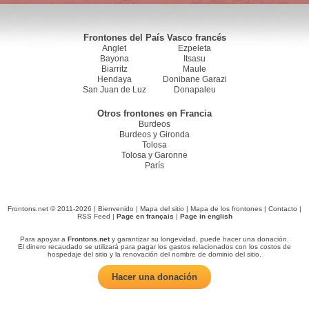
Frontones del País Vasco francés
Anglet
Ezpeleta
Bayona
Itsasu
Biarritz
Maule
Hendaya
Donibane Garazi
San Juan de Luz
Donapaleu
Otros frontones en Francia
Burdeos
Burdeos y Gironda
Tolosa
Tolosa y Garonne
París
Frontons.net © 2011-2026 |
Bienvenido
|
Mapa del sitio
|
Mapa de los frontones
|
Contacto
|
RSS Feed
|
Page en français
|
Page in english
Para apoyar a
Frontons.net
y garantizar su longevidad, puede hacer una donación.
El dinero recaudado se utilizará para pagar los gastos relacionados con los costos de
hospedaje del sitio y la renovación del nombre de dominio del sitio.
Hacer una donación