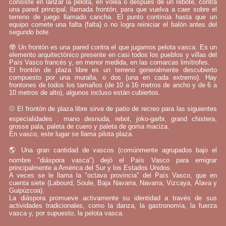
consiste en lanzar la pelota, en volea o después de un rebote, contra
una pared principal, llamada frontón, para que vuelva a caer sobre el
terreno de juego llamado cancha. El punto continúa hasta que un
equipo comete una falta (falta) o no logra reiniciar el balón antes del
segundo bote.
🤓 Un frontón es una pared contra el que jugamos pelota vasca. Es un
elemento arquitectónico presente en casi todos los pueblos y villas del
País Vasco francés y, en menor medida, en las comarcas limítrofes.
El frontón de plaza libre es un terreno generalmente descubierto
compuesto por una muralla, o dos (una en cada extremo). Hay
frontones de todos los tamaños (de 10 a 16 metros de ancho y de 6 a
10 metros de alto), algunos incluso están cubiertos.
⚾ El frontón de plaza libre sirve de patio de recreo para las siguientes
especialidades : mano desnuda, rebot, joko-garbi, grand chistera,
grosse pala, paleta de cuero y paleta de goma maciza.
En vasco, este lugar se llama pilota plaza.
🌎 Una gran cantidad de vascos (comúnmente agrupados bajo el
nombre "diáspora vasca") dejó el País Vasco para emigrar
principalmente a América del Sur y los Estados Unidos.
A veces se le llama la "octava provincia" del País Vasco, que en
cuenta siete (Labourd, Soule, Baja Navarra, Navarra, Vizcaya, Álava y
Guipúzcoa).
La diáspora promueve activamente su identidad a través de sus
actividades tradicionales, como la danza, la gastronomía, la fuerza
vasca y, por supuesto, la pelota vasca.