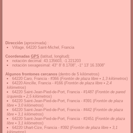
Dirección
(aproximada) :
Village, 64220 Saint-Michel, Francia
Coordenadas
GPS
(latitud, longitud):
notación decimal
:
43.135603, -1.221203
notación sexagesimal
:
43° 8' 8.1708", -1° 13' 16.3308"
Algunos frontones cercanos
(dentro de 5 kilómetros)
64220 Caro, Francia - #366
(
Frontón de plaza libre • 1,3 kilómetros
)
64220 Aincille, Francia - #166
(
Frontón de plaza libre • 2,4
kilómetros
)
64220 Saint-Jean-Pied-de-Port, Francia - #1487
(
Frontón de pared
izquierda • 2,5 kilómetros
)
64220 Saint-Jean-Pied-de-Port, Francia - #391
(
Frontón de plaza
libre • 3,0 kilómetros
)
64220 Saint-Jean-Pied-de-Port, Francia - #442
(
Frontón de plaza
libre • 3,1 kilómetros
)
64220 Saint-Jean-Pied-de-Port, Francia - #2451
(
Frontón de plaza
libre • 3,1 kilómetros
)
64220 Uhart-Cize, Francia - #392
(
Frontón de plaza libre • 3,1
kilómetros
)