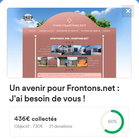
✕
4784
frontones
FRONTONS.NET
BUSCAR UN FRONTÓN
AÑADIR UN FRONTÓN
64220 Saint-Michel, Francia
Village
#826
Frontón de plaza libre