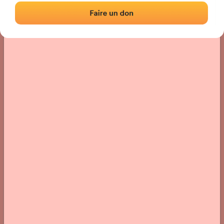
Localización
Fotos
Comentarios y reseñas
|
|
› Ubicación del frontón