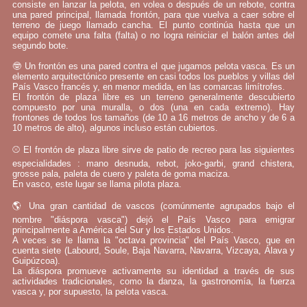
consiste en lanzar la pelota, en volea o después de un rebote, contra
una pared principal, llamada frontón, para que vuelva a caer sobre el
terreno de juego llamado cancha. El punto continúa hasta que un
equipo comete una falta (falta) o no logra reiniciar el balón antes del
segundo bote.
🤓 Un frontón es una pared contra el que jugamos pelota vasca. Es un
elemento arquitectónico presente en casi todos los pueblos y villas del
País Vasco francés y, en menor medida, en las comarcas limítrofes.
El frontón de plaza libre es un terreno generalmente descubierto
compuesto por una muralla, o dos (una en cada extremo). Hay
frontones de todos los tamaños (de 10 a 16 metros de ancho y de 6 a
10 metros de alto), algunos incluso están cubiertos.
⚾ El frontón de plaza libre sirve de patio de recreo para las siguientes
especialidades : mano desnuda, rebot, joko-garbi, grand chistera,
grosse pala, paleta de cuero y paleta de goma maciza.
En vasco, este lugar se llama pilota plaza.
🌎 Una gran cantidad de vascos (comúnmente agrupados bajo el
nombre "diáspora vasca") dejó el País Vasco para emigrar
principalmente a América del Sur y los Estados Unidos.
A veces se le llama la "octava provincia" del País Vasco, que en
cuenta siete (Labourd, Soule, Baja Navarra, Navarra, Vizcaya, Álava y
Guipúzcoa).
La diáspora promueve activamente su identidad a través de sus
actividades tradicionales, como la danza, la gastronomía, la fuerza
vasca y, por supuesto, la pelota vasca.