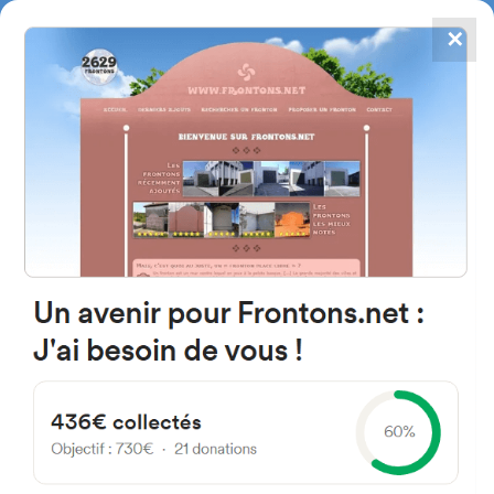
✕
4784
frontones
FRONTONS.NET
BUSCAR UN FRONTÓN
AÑADIR UN FRONTÓN
C. del Calvario 49680 San
Miguel del Valle, Zamora Spain
1 España
#5151