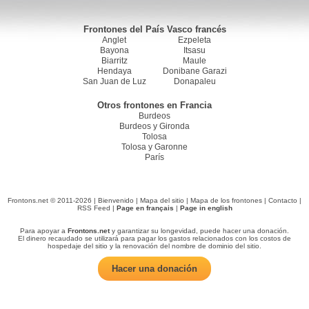
Frontones del País Vasco francés
Anglet
Ezpeleta
Bayona
Itsasu
Biarritz
Maule
Hendaya
Donibane Garazi
San Juan de Luz
Donapaleu
Otros frontones en Francia
Burdeos
Burdeos y Gironda
Tolosa
Tolosa y Garonne
París
Frontons.net © 2011-2026 |
Bienvenido
|
Mapa del sitio
|
Mapa de los frontones
|
Contacto
|
RSS Feed
|
Page en français
|
Page in english
Para apoyar a
Frontons.net
y garantizar su longevidad, puede hacer una donación.
El dinero recaudado se utilizará para pagar los gastos relacionados con los costos de
hospedaje del sitio y la renovación del nombre de dominio del sitio.
Hacer una donación