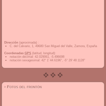
Dirección
(aproximada) :
C. del Calvario, 1, 49680 San Miguel del Valle, Zamora, España
Coordenadas
GPS
(latitud, longitud):
notación decimal
:
42.029061, -5.496698
notación sexagesimal
:
42° 1' 44.6196", -5° 29' 48.1128"
› Fotos del frontón