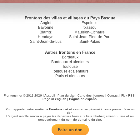
Frontons des villes et villages du Pays Basque
Anglet
Espelette
Bayonne
Itxassou
Biarritz
Mauléon-Licharre
Hendaye
Saint-Jean-Pied-de-Port
Saint-Jean-de-Luz
Saint-Palais
Autres frontons en France
Bordeaux
Bordeaux et alentours
Toulouse
Toulouse et alentours
Paris et alentours
Frontons.net © 2011-2026 |
Accueil
|
Plan du site
|
Carte des frontons
|
Contact
|
Flux RSS
|
Page in english
|
Página en español
Pour apporter votre soutien à
Frontons.net
et assurer sa pérennité, vous pouvez faire un
don.
L'argent récolté servira à payer les dépenses liées aux frais d'hébergement du site et au
renouvellement du nom de domaine du site.
Faire un don