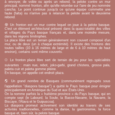
à envoyer, de volée ou après un rebond, la pelote contre un mur
principal, nommé fronton, afin qu'elle retombe sur l'aire de jeu nommée
cancha. Le point continue jusqu'à ce qu'une équipe commette une
faute (falta) ou n'arrive pas à relancer la pelote avant le deuxième
rebond.
🤓 Un fronton est un mur contre lequel on joue à la pelote basque.
C'est un élément architectural présent dans la quasi-totalité des villes
et villages du Pays basque français et, dans une moindre mesure,
dans les régions limitrophes.
La place libre est un terrain généralement non couvert composé d'un
mur, ou de deux (un à chaque extrémité). Il existe des frontons des
toutes tailles (10 à 16 mètres de large et de 6 à 10 mètres de haut
environ), certains sont même couverts.
⚾ Le fronton place libre sert de terrain de jeu pour les spécialités
suivantes : main nue, rebot, joko-garbi, grand chistera, grosse pala,
paleta cuir et paleta gomme pleine.
En basque, on appelle cet endroit plaza.
🌎 Un grand nombre de Basques (communément regroupés sous
l'appellation "diaspora basque") a quitté le Pays basque pour émigrer
principalement en Amérique du Sud et aux États-Unis.
On la nomme parfois la « huitième province » du Pays basque, qui en
compte sept (le Labourd, la Soule, la Basse-Navarre, la Navarre, la
Biscaye, l'Alava et le Guipuscoa).
La diaspora promeut activement son identité au travers de ses
activités tradtionnelles, comme la danse, la gastronomie, la force
basque et, bien sûr, la pelote basque.