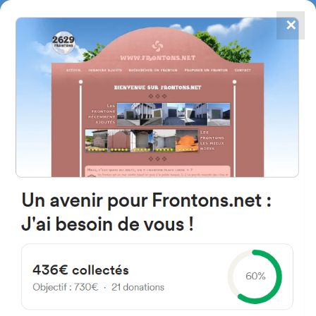
✕
4867
frontons
FRONTONS.NET
RECHERCHER UN FRONTON
PROPOSER UN FRONTON
C. del Calvario 49680 San
Miguel del Valle, Zamora Spain
1
#5151