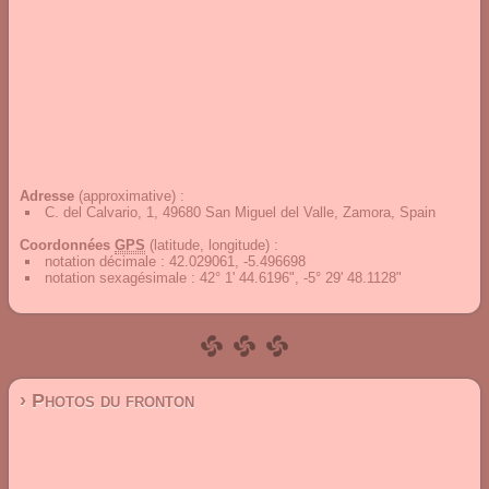
Adresse
(approximative) :
C. del Calvario, 1, 49680 San Miguel del Valle, Zamora, Spain
Coordonnées
GPS
(latitude, longitude) :
notation décimale
:
42.029061, -5.496698
notation sexagésimale
:
42° 1' 44.6196", -5° 29' 48.1128"
› Photos du fronton