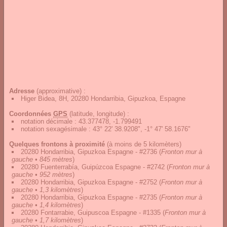
Adresse
(approximative) :
Higer Bidea, 8H, 20280 Hondarribia, Gipuzkoa, Espagne
Coordonnées
GPS
(latitude, longitude) :
notation décimale
:
43.377478, -1.799491
notation sexagésimale
:
43° 22' 38.9208", -1° 47' 58.1676"
Quelques frontons à proximité
(à moins de 5 kilomèters)
20280 Hondarribia, Gipuzkoa Espagne - #2736
(
Fronton mur à
gauche • 845 mètres
)
20280 Fuenterrabía, Guipúzcoa Espagne - #2742
(
Fronton mur à
gauche • 952 mètres
)
20280 Hondarribia, Gipuzkoa Espagne - #2752
(
Fronton mur à
gauche • 1,3 kilomètres
)
20280 Hondarribia, Gipuzkoa Espagne - #2735
(
Fronton mur à
gauche • 1,4 kilomètres
)
20280 Fontarrabie, Guipuscoa Espagne - #1335
(
Fronton mur à
gauche • 1,7 kilomètres
)