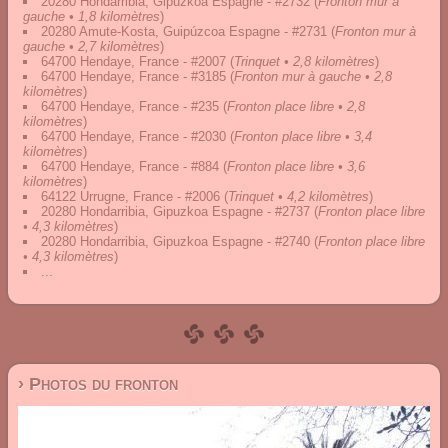
20280 Hondarribia, Gipuzkoa Espagne - #2732
(
Fronton mur à
gauche • 1,8 kilomètres
)
20280 Amute-Kosta, Guipúzcoa Espagne - #2731
(
Fronton mur à
gauche • 2,7 kilomètres
)
64700 Hendaye, France - #2007
(
Trinquet • 2,8 kilomètres
)
64700 Hendaye, France - #3185
(
Fronton mur à gauche • 2,8
kilomètres
)
64700 Hendaye, France - #235
(
Fronton place libre • 2,8
kilomètres
)
64700 Hendaye, France - #2030
(
Fronton place libre • 3,4
kilomètres
)
64700 Hendaye, France - #884
(
Fronton place libre • 3,6
kilomètres
)
64122 Urrugne, France - #2006
(
Trinquet • 4,2 kilomètres
)
20280 Hondarribia, Gipuzkoa Espagne - #2737
(
Fronton place libre
• 4,3 kilomètres
)
20280 Hondarribia, Gipuzkoa Espagne - #2740
(
Fronton place libre
• 4,3 kilomètres
)
...
› Photos du fronton