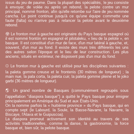
issus du jeu de paume. Dans la plupart des spécialités, le jeu consiste
à envoyer, de volée ou après un rebond, la pelote contre un mur
principal, nommé fronton, afin qu'elle retombe sur l'aire de jeu nommée
cancha. Le point continue jusqu'à ce qu'une équipe commette une
faute (falta) ou n'arrive pas à relancer la pelote avant le deuxième
rebond.
🤓 Le fronton mur à gauche est originaire du Pays basque espagnol où
il est nommé frontón en espagnol et pilotaleku, « lieu de la pelote », en
basque. Il est constitué d'un mur de face, d'un mur latéral à gauche, et,
souvent, d'un mur au fond. Il existe des murs très différents les uns
des autres selon l'époque et le lieu de leur construction. Les plus
anciens, situés en extérieur, ne disposent pas d'un mur du fond.
⚾ Le fronton mur à gauche est utilisé pour les disciplines suivantes :
la paleta gomme creuse et le frontenis (30 mètres de longueur) ; la
main nue, la pala corta, la paleta cuir, la paleta gomme pleine et le joko
garbi (36 mètres de longueur).
🌎 Un grand nombre de Basques (communément regroupés sous
l'appellation "diaspora basque") a quitté le Pays basque pour émigrer
principalement en Amérique du Sud et aux États-Unis.
On la nomme parfois la « huitième province » du Pays basque, qui en
compte sept (le Labourd, la Soule, la Basse-Navarre, la Navarre, la
Biscaye, l'Alava et le Guipuscoa).
La diaspora promeut activement son identité au travers de ses
activités tradtionnelles, comme la danse, la gastronomie, la force
basque et, bien sûr, la pelote basque.