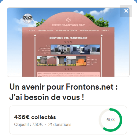
✕
4867
frontons
FRONTONS.NET
RECHERCHER UN FRONTON
PROPOSER UN FRONTON
20280 Hondarribia, Gipuzkoa
Espagne
Higer Bidea 8H
#2733