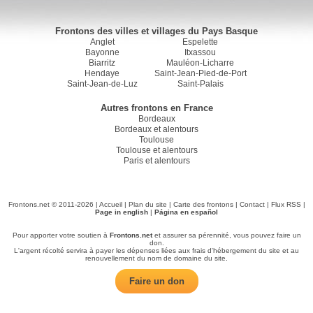
Frontons des villes et villages du Pays Basque
Anglet
Espelette
Bayonne
Itxassou
Biarritz
Mauléon-Licharre
Hendaye
Saint-Jean-Pied-de-Port
Saint-Jean-de-Luz
Saint-Palais
Autres frontons en France
Bordeaux
Bordeaux et alentours
Toulouse
Toulouse et alentours
Paris et alentours
Frontons.net © 2011-2026 |
Accueil
|
Plan du site
|
Carte des frontons
|
Contact
|
Flux RSS
|
Page in english
|
Página en español
Pour apporter votre soutien à
Frontons.net
et assurer sa pérennité, vous pouvez faire un
don.
L'argent récolté servira à payer les dépenses liées aux frais d'hébergement du site et au
renouvellement du nom de domaine du site.
Faire un don