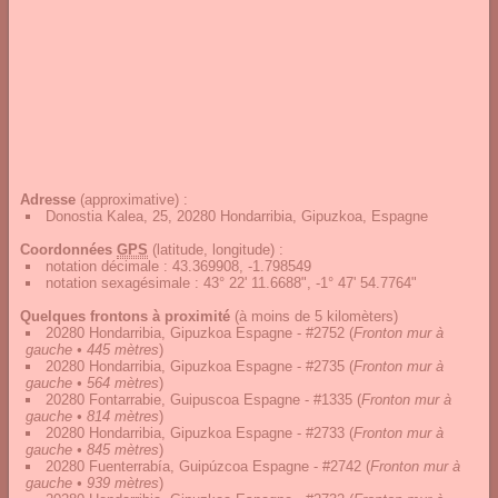
Adresse
(approximative) :
Donostia Kalea, 25, 20280 Hondarribia, Gipuzkoa, Espagne
Coordonnées
GPS
(latitude, longitude) :
notation décimale
:
43.369908, -1.798549
notation sexagésimale
:
43° 22' 11.6688", -1° 47' 54.7764"
Quelques frontons à proximité
(à moins de 5 kilomèters)
20280 Hondarribia, Gipuzkoa Espagne - #2752
(
Fronton mur à
gauche • 445 mètres
)
20280 Hondarribia, Gipuzkoa Espagne - #2735
(
Fronton mur à
gauche • 564 mètres
)
20280 Fontarrabie, Guipuscoa Espagne - #1335
(
Fronton mur à
gauche • 814 mètres
)
20280 Hondarribia, Gipuzkoa Espagne - #2733
(
Fronton mur à
gauche • 845 mètres
)
20280 Fuenterrabía, Guipúzcoa Espagne - #2742
(
Fronton mur à
gauche • 939 mètres
)