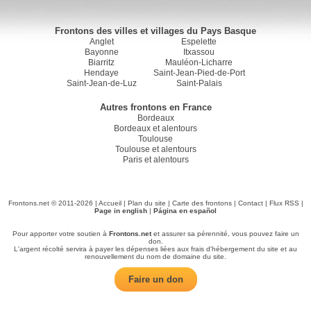
Frontons des villes et villages du Pays Basque
Anglet
Espelette
Bayonne
Itxassou
Biarritz
Mauléon-Licharre
Hendaye
Saint-Jean-Pied-de-Port
Saint-Jean-de-Luz
Saint-Palais
Autres frontons en France
Bordeaux
Bordeaux et alentours
Toulouse
Toulouse et alentours
Paris et alentours
Frontons.net © 2011-2026 |
Accueil
|
Plan du site
|
Carte des frontons
|
Contact
|
Flux RSS
|
Page in english
|
Página en español
Pour apporter votre soutien à
Frontons.net
et assurer sa pérennité, vous pouvez faire un
don.
L'argent récolté servira à payer les dépenses liées aux frais d'hébergement du site et au
renouvellement du nom de domaine du site.
Faire un don