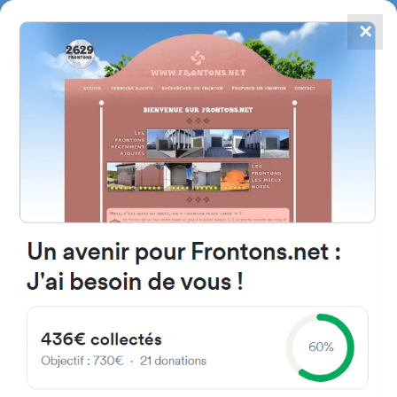
✕
4867
frontons
FRONTONS.NET
RECHERCHER UN FRONTON
PROPOSER UN FRONTON
20280 Hondarribia, Gipuzkoa
Espagne
Donostia Kalea 25
#2736