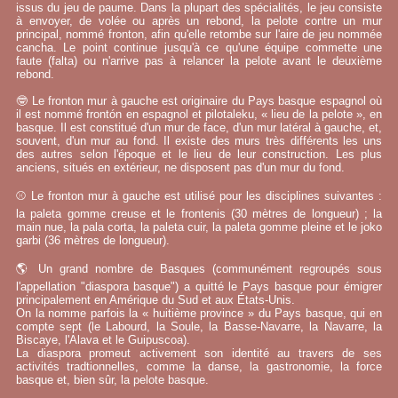
issus du jeu de paume. Dans la plupart des spécialités, le jeu consiste
à envoyer, de volée ou après un rebond, la pelote contre un mur
principal, nommé fronton, afin qu'elle retombe sur l'aire de jeu nommée
cancha. Le point continue jusqu'à ce qu'une équipe commette une
faute (falta) ou n'arrive pas à relancer la pelote avant le deuxième
rebond.
🤓 Le fronton mur à gauche est originaire du Pays basque espagnol où
il est nommé frontón en espagnol et pilotaleku, « lieu de la pelote », en
basque. Il est constitué d'un mur de face, d'un mur latéral à gauche, et,
souvent, d'un mur au fond. Il existe des murs très différents les uns
des autres selon l'époque et le lieu de leur construction. Les plus
anciens, situés en extérieur, ne disposent pas d'un mur du fond.
⚾ Le fronton mur à gauche est utilisé pour les disciplines suivantes :
la paleta gomme creuse et le frontenis (30 mètres de longueur) ; la
main nue, la pala corta, la paleta cuir, la paleta gomme pleine et le joko
garbi (36 mètres de longueur).
🌎 Un grand nombre de Basques (communément regroupés sous
l'appellation "diaspora basque") a quitté le Pays basque pour émigrer
principalement en Amérique du Sud et aux États-Unis.
On la nomme parfois la « huitième province » du Pays basque, qui en
compte sept (le Labourd, la Soule, la Basse-Navarre, la Navarre, la
Biscaye, l'Alava et le Guipuscoa).
La diaspora promeut activement son identité au travers de ses
activités tradtionnelles, comme la danse, la gastronomie, la force
basque et, bien sûr, la pelote basque.