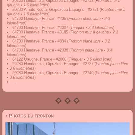
20280 Hondarribia, Gipuzkoa Espagne - #2732
(
Fronton mur à
gauche • 1,0 kilomètres
)
20280 Amute-Kosta, Guipúzcoa Espagne - #2731
(
Fronton mur à
gauche • 1,9 kilomètres
)
64700 Hendaye, France - #235
(
Fronton place libre • 2,3
kilomètres
)
64700 Hendaye, France - #2007
(
Trinquet • 2,3 kilomètres
)
64700 Hendaye, France - #3185
(
Fronton mur à gauche • 2,3
kilomètres
)
64700 Hendaye, France - #884
(
Fronton place libre • 3,2
kilomètres
)
64700 Hendaye, France - #2030
(
Fronton place libre • 3,4
kilomètres
)
64122 Urrugne, France - #2006
(
Trinquet • 3,5 kilomètres
)
20280 Hondarribia, Gipuzkoa Espagne - #2737
(
Fronton place libre
• 3,6 kilomètres
)
20280 Hondarribia, Gipuzkoa Espagne - #2740
(
Fronton place libre
• 3,6 kilomètres
)
...
› Photos du fronton