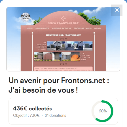
✕
4867
frontons
FRONTONS.NET
RECHERCHER UN FRONTON
PROPOSER UN FRONTON
31192 Mutiloabeiti, Navarre
Espagne
Calle Mayor 2
#689