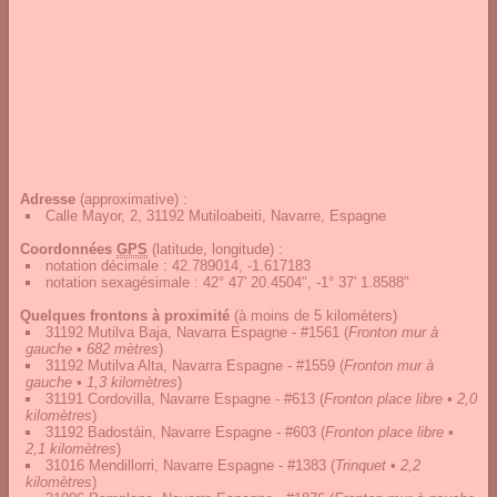
Adresse
(approximative) :
Calle Mayor, 2, 31192 Mutiloabeiti, Navarre, Espagne
Coordonnées
GPS
(latitude, longitude) :
notation décimale
:
42.789014, -1.617183
notation sexagésimale
:
42° 47' 20.4504", -1° 37' 1.8588"
Quelques frontons à proximité
(à moins de 5 kilomèters)
31192 Mutilva Baja, Navarra Espagne - #1561
(
Fronton mur à
gauche • 682 mètres
)
31192 Mutilva Alta, Navarra Espagne - #1559
(
Fronton mur à
gauche • 1,3 kilomètres
)
31191 Cordovilla, Navarre Espagne - #613
(
Fronton place libre • 2,0
kilomètres
)
31192 Badostáin, Navarre Espagne - #603
(
Fronton place libre •
2,1 kilomètres
)
31016 Mendillorri, Navarre Espagne - #1383
(
Trinquet • 2,2
kilomètres
)