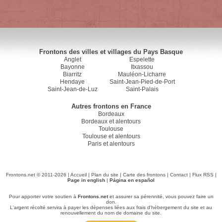
Frontons des villes et villages du Pays Basque
Anglet
Espelette
Bayonne
Itxassou
Biarritz
Mauléon-Licharre
Hendaye
Saint-Jean-Pied-de-Port
Saint-Jean-de-Luz
Saint-Palais
Autres frontons en France
Bordeaux
Bordeaux et alentours
Toulouse
Toulouse et alentours
Paris et alentours
Frontons.net © 2011-2026 |
Accueil
|
Plan du site
|
Carte des frontons
|
Contact
|
Flux RSS
|
Page in english
|
Página en español
Pour apporter votre soutien à
Frontons.net
et assurer sa pérennité, vous pouvez faire un
don.
L'argent récolté servira à payer les dépenses liées aux frais d'hébergement du site et au
renouvellement du nom de domaine du site.