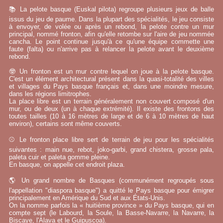
📚 La pelote basque (Euskal pilota) regroupe plusieurs jeux de balle
issus du jeu de paume. Dans la plupart des spécialités, le jeu consiste
à envoyer, de volée ou après un rebond, la pelote contre un mur
principal, nommé fronton, afin qu'elle retombe sur l'aire de jeu nommée
cancha. Le point continue jusqu'à ce qu'une équipe commette une
faute (falta) ou n'arrive pas à relancer la pelote avant le deuxième
rebond.
🤓 Un fronton est un mur contre lequel on joue à la pelote basque.
C'est un élément architectural présent dans la quasi-totalité des villes
et villages du Pays basque français et, dans une moindre mesure,
dans les régions limitrophes.
La place libre est un terrain généralement non couvert composé d'un
mur, ou de deux (un à chaque extrémité). Il existe des frontons des
toutes tailles (10 à 16 mètres de large et de 6 à 10 mètres de haut
environ), certains sont même couverts.
⚾ Le fronton place libre sert de terrain de jeu pour les spécialités
suivantes : main nue, rebot, joko-garbi, grand chistera, grosse pala,
paleta cuir et paleta gomme pleine.
En basque, on appelle cet endroit plaza.
🌎 Un grand nombre de Basques (communément regroupés sous
l'appellation "diaspora basque") a quitté le Pays basque pour émigrer
principalement en Amérique du Sud et aux États-Unis.
On la nomme parfois la « huitième province » du Pays basque, qui en
compte sept (le Labourd, la Soule, la Basse-Navarre, la Navarre, la
Biscaye, l'Alava et le Guipuscoa).