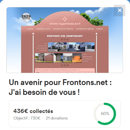
✕
4867
frontons
FRONTONS.NET
RECHERCHER UN FRONTON
PROPOSER UN FRONTON
31621 Sarriguren, Navarra
Espagne
Calle Elizmendi 1
#1678