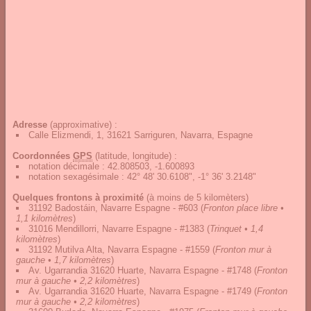
Adresse
(approximative) :
Calle Elizmendi, 1, 31621 Sarriguren, Navarra, Espagne
Coordonnées
GPS
(latitude, longitude) :
notation décimale
:
42.808503, -1.600893
notation sexagésimale
:
42° 48' 30.6108", -1° 36' 3.2148"
Quelques frontons à proximité
(à moins de 5 kilomèters)
31192 Badostáin, Navarre Espagne - #603
(
Fronton place libre •
1,1 kilomètres
)
31016 Mendillorri, Navarre Espagne - #1383
(
Trinquet • 1,4
kilomètres
)
31192 Mutilva Alta, Navarra Espagne - #1559
(
Fronton mur à
gauche • 1,7 kilomètres
)
Av. Ugarrandia 31620 Huarte, Navarra Espagne - #1748
(
Fronton
mur à gauche • 2,2 kilomètres
)
Av. Ugarrandia 31620 Huarte, Navarra Espagne - #1749
(
Fronton
mur à gauche • 2,2 kilomètres
)