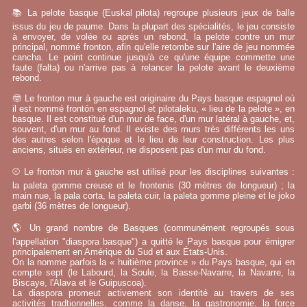
📚 La pelote basque (Euskal pilota) regroupe plusieurs jeux de balle
issus du jeu de paume. Dans la plupart des spécialités, le jeu consiste
à envoyer, de volée ou après un rebond, la pelote contre un mur
principal, nommé fronton, afin qu'elle retombe sur l'aire de jeu nommée
cancha. Le point continue jusqu'à ce qu'une équipe commette une
faute (falta) ou n'arrive pas à relancer la pelote avant le deuxième
rebond.
🤓 Le fronton mur à gauche est originaire du Pays basque espagnol où
il est nommé frontón en espagnol et pilotaleku, « lieu de la pelote », en
basque. Il est constitué d'un mur de face, d'un mur latéral à gauche, et,
souvent, d'un mur au fond. Il existe des murs très différents les uns
des autres selon l'époque et le lieu de leur construction. Les plus
anciens, situés en extérieur, ne disposent pas d'un mur du fond.
⚾ Le fronton mur à gauche est utilisé pour les disciplines suivantes :
la paleta gomme creuse et le frontenis (30 mètres de longueur) ; la
main nue, la pala corta, la paleta cuir, la paleta gomme pleine et le joko
garbi (36 mètres de longueur).
🌎 Un grand nombre de Basques (communément regroupés sous
l'appellation "diaspora basque") a quitté le Pays basque pour émigrer
principalement en Amérique du Sud et aux États-Unis.
On la nomme parfois la « huitième province » du Pays basque, qui en
compte sept (le Labourd, la Soule, la Basse-Navarre, la Navarre, la
Biscaye, l'Alava et le Guipuscoa).
La diaspora promeut activement son identité au travers de ses
activités tradtionnelles, comme la danse, la gastronomie, la force