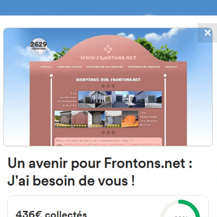
✕
FRONTONS.NET
 AJOUTS
RECHERCHER UN FRONTON
PROPOSER U
37497 Serranillo, Salamanca Spai
Calle de la Iglesia 9
#4767
Fronton place libre