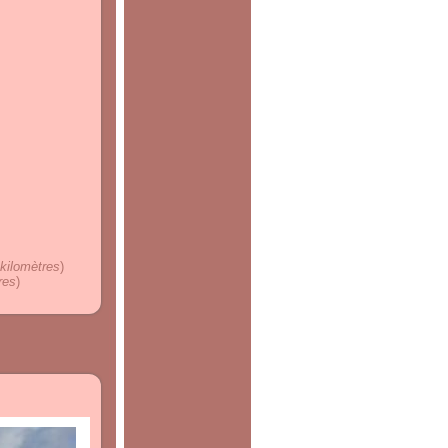
 kilomètres
)
res
)