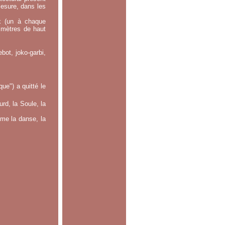
mesure, dans les
x (un à chaque
0 mètres de haut
bot, joko-garbi,
e") a quitté le
rd, la Soule, la
mme la danse, la