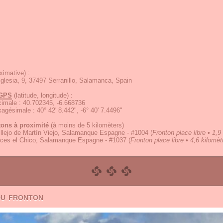
ximative) :
 Iglesia, 9, 37497 Serranillo, Salamanca, Spain
GPS
(latitude, longitude) :
écimale
:
40.702345, -6.668736
exagésimale
:
40° 42' 8.442", -6° 40' 7.4496"
tons à proximité
(à moins de 5 kilomèters)
llejo de Martín Viejo, Salamanque Espagne - #1004
(
Fronton place libre • 1,9
ices el Chico, Salamanque Espagne - #1037
(
Fronton place libre • 4,6 kilomèt
du fronton