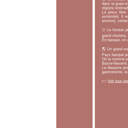
dans la quasi-t
régions limitrop
La place libr
extrémité). Il 
environ), certa
⚾ Le fronton pl
grand chistera,
En basque, on a
🌎 Un grand no
Pays basque po
On la nomme par
Basse-Navarre, 
La diaspora pro
gastronomie, la
👉
Voir tous le