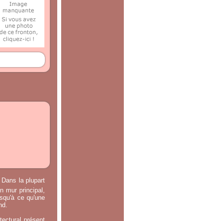
 Dans la plupart
n mur principal,
usqu'à ce qu'une
nd.
tectural présent