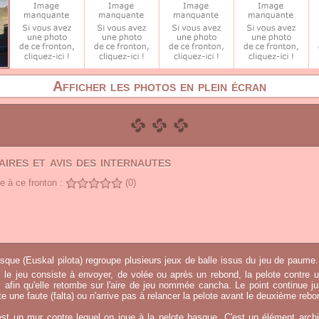
Afficher les photos en plein écran
ires et avis des internautes
 à ce fronton :
(0)
sque (Euskal pilota) regroupe plusieurs jeux de balle issus du jeu de paume.
, le jeu consiste à envoyer, de volée ou après un rebond, la pelote contre u
afin qu'elle retombe sur l'aire de jeu nommée cancha. Le point continue j
 une faute (falta) ou n'arrive pas à relancer la pelote avant le deuxième rebo
st un mur contre lequel on joue à la pelote basque. C'est un élément archi