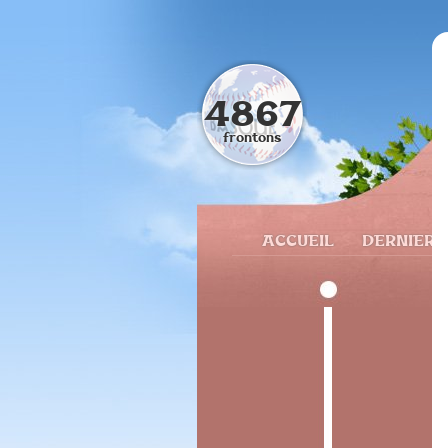
4867
frontons
ACCUEIL
DERNIERS