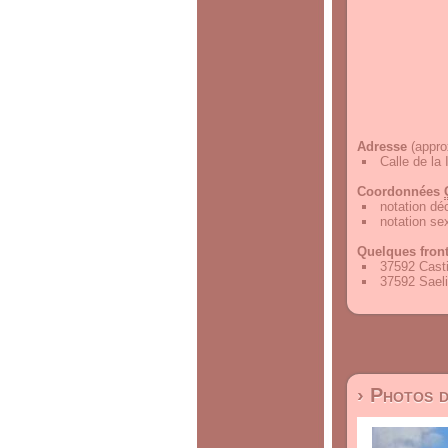
Adresse
(appro
Calle de la
Coordonnées
notation d
notation s
Quelques fron
37592 Casti
37592 Sael
› Photos 