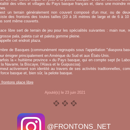
otalité des villes et villages du Pays basque français et, dans une moindre 
hes.
e est un terrain généralement non couvert composé d'un mur, ou de deu
existe des frontons des toutes tailles (10 à 16 mètres de large et de 6 à 1
ins sont même couverts.
ace libre sert de terrain de jeu pour les spécialités suivantes : main nue, re
 grosse pala, paleta cuir et paleta gomme pleine.
ppelle cet endroit plaza.
mbre de Basques (communément regroupés sous l'appellation "diaspora basqu
ur émigrer principalement en Amérique du Sud et aux États-Unis.
fois la « huitième province » du Pays basque, qui en compte sept (le Labou
la Navarre, la Biscaye, l'Alava et le Guipuscoa).
meut activement son identité au travers de ses activités tradtionnelles, co
 force basque et, bien sûr, la pelote basque.
s frontons place libre
Ajouté(s) le 23 juin 2021
@FRONTONS_NET