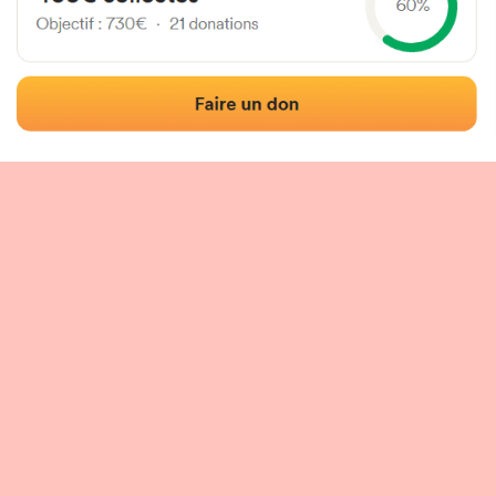
Localisation
Photos
Commentaires et avis
|
|
tion du fronton