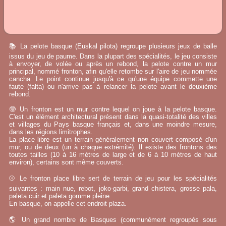
📚 La pelote basque (Euskal pilota) regroupe plusieurs jeux de balle
issus du jeu de paume. Dans la plupart des spécialités, le jeu consiste
à envoyer, de volée ou après un rebond, la pelote contre un mur
principal, nommé fronton, afin qu'elle retombe sur l'aire de jeu nommée
cancha. Le point continue jusqu'à ce qu'une équipe commette une
faute (falta) ou n'arrive pas à relancer la pelote avant le deuxième
rebond.
🤓 Un fronton est un mur contre lequel on joue à la pelote basque.
C'est un élément architectural présent dans la quasi-totalité des villes
et villages du Pays basque français et, dans une moindre mesure,
dans les régions limitrophes.
La place libre est un terrain généralement non couvert composé d'un
mur, ou de deux (un à chaque extrémité). Il existe des frontons des
toutes tailles (10 à 16 mètres de large et de 6 à 10 mètres de haut
environ), certains sont même couverts.
⚾ Le fronton place libre sert de terrain de jeu pour les spécialités
suivantes : main nue, rebot, joko-garbi, grand chistera, grosse pala,
paleta cuir et paleta gomme pleine.
En basque, on appelle cet endroit plaza.
🌎 Un grand nombre de Basques (communément regroupés sous