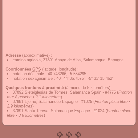
Adresse
(approximative) :
camino agricola, 37891 Anaya de Alba, Salamanque, Espagne
Coordonnées
GPS
(latitude, longitude) :
notation décimale
:
40.743266, -5.554295
notation sexagésimale
:
40° 44' 35.7576", -5° 33' 15.462"
Quelques frontons à proximité
(à moins de 5 kilomèters)
37892 Sieteiglesias de Tormes, Salamanca Spain - #4775
(
Fronton
mur à gauche • 2,1 kilomètres
)
37891 Ejeme, Salamanque Espagne - #1025
(
Fronton place libre •
2,9 kilomètres
)
37891 Santa Teresa, Salamanque Espagne - #1024
(
Fronton place
libre • 3,6 kilomètres
)