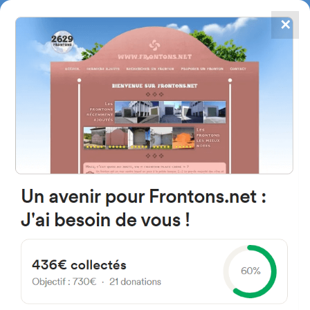
✕
4867
frontons
FRONTONS.NET
RECHERCHER UN FRONTON
PROPOSER UN FRONTON
37891 Anaya de Alba,
Salamanque Espagne
camino agricola
#1015