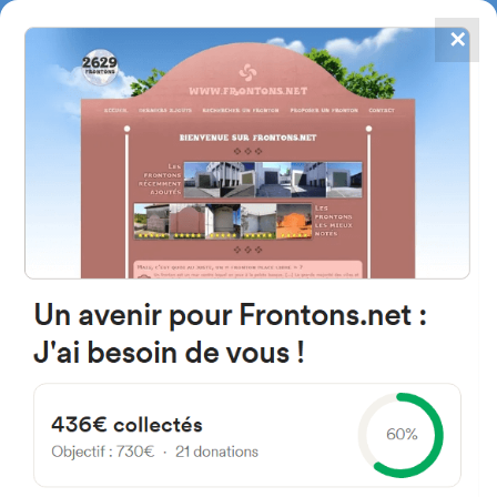
✕
4867
frontons
FRONTONS.NET
RECHERCHER UN FRONTON
PROPOSER UN FRONTON
37892 Sieteiglesias de Tormes,
Salamanca Spain
Calle Salas Pombo 13D
#4775