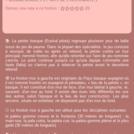
Donnez une note à ce fronton :
(0)
📚 La pelote basque (Euskal pilota) regroupe plusieurs jeux de balle
issus du jeu de paume. Dans la plupart des spécialités, le jeu consiste
à envoyer, de volée ou après un rebond, la pelote contre un mur
principal, nommé fronton, afin qu'elle retombe sur l'aire de jeu nommée
cancha. Le point continue jusqu'à ce qu'une équipe commette une
faute (falta) ou n'arrive pas à relancer la pelote avant le deuxième
rebond.
🤓 Le fronton mur à gauche est originaire du Pays basque espagnol où
il est nommé frontón en espagnol et pilotaleku, « lieu de la pelote », en
basque. Il est constitué d'un mur de face, d'un mur latéral à gauche, et,
souvent, d'un mur au fond. Il existe des murs très différents les uns
des autres selon l'époque et le lieu de leur construction. Les plus
anciens, situés en extérieur, ne disposent pas d'un mur du fond.
⚾ Le fronton mur à gauche est utilisé pour les disciplines suivantes :
la paleta gomme creuse et le frontenis (30 mètres de longueur) ; la
main nue, la pala corta, la paleta cuir, la paleta gomme pleine et le joko
garbi (36 mètres de longueur).