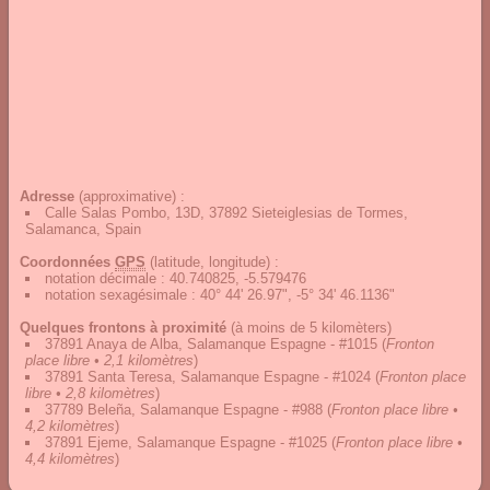
Adresse
(approximative) :
Calle Salas Pombo, 13D, 37892 Sieteiglesias de Tormes,
Salamanca, Spain
Coordonnées
GPS
(latitude, longitude) :
notation décimale
:
40.740825, -5.579476
notation sexagésimale
:
40° 44' 26.97", -5° 34' 46.1136"
Quelques frontons à proximité
(à moins de 5 kilomèters)
37891 Anaya de Alba, Salamanque Espagne - #1015
(
Fronton
place libre • 2,1 kilomètres
)
37891 Santa Teresa, Salamanque Espagne - #1024
(
Fronton place
libre • 2,8 kilomètres
)
37789 Beleña, Salamanque Espagne - #988
(
Fronton place libre •
4,2 kilomètres
)
37891 Ejeme, Salamanque Espagne - #1025
(
Fronton place libre •
4,4 kilomètres
)