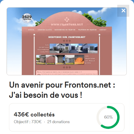
✕
4867
frontons
FRONTONS.NET
RECHERCHER UN FRONTON
PROPOSER UN FRONTON
42328 Valdanzuelo, Province de
Soria Espagne
Calle Extrarradio 5
#910