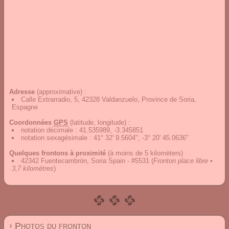
Adresse
(approximative) :
Calle Extrarradio, 5, 42328 Valdanzuelo, Province de Soria,
Espagne
Coordonnées
GPS
(latitude, longitude) :
notation décimale
:
41.535989, -3.345851
notation sexagésimale
:
41° 32' 9.5604", -3° 20' 45.0636"
Quelques frontons à proximité
(à moins de 5 kilomèters)
42342 Fuentecambrón, Soria Spain - #5531
(
Fronton place libre •
3,7 kilomètres
)
› Photos du fronton