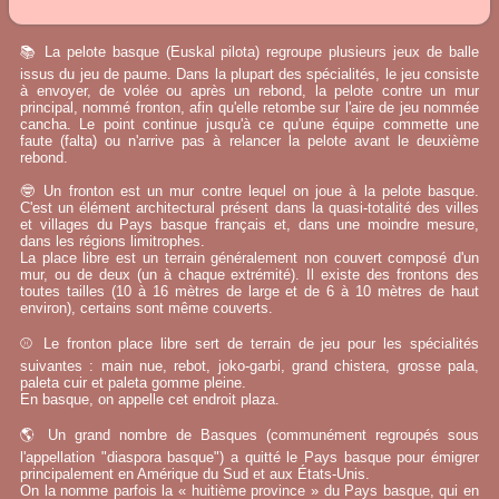
📚 La pelote basque (Euskal pilota) regroupe plusieurs jeux de balle
issus du jeu de paume. Dans la plupart des spécialités, le jeu consiste
à envoyer, de volée ou après un rebond, la pelote contre un mur
principal, nommé fronton, afin qu'elle retombe sur l'aire de jeu nommée
cancha. Le point continue jusqu'à ce qu'une équipe commette une
faute (falta) ou n'arrive pas à relancer la pelote avant le deuxième
rebond.
🤓 Un fronton est un mur contre lequel on joue à la pelote basque.
C'est un élément architectural présent dans la quasi-totalité des villes
et villages du Pays basque français et, dans une moindre mesure,
dans les régions limitrophes.
La place libre est un terrain généralement non couvert composé d'un
mur, ou de deux (un à chaque extrémité). Il existe des frontons des
toutes tailles (10 à 16 mètres de large et de 6 à 10 mètres de haut
environ), certains sont même couverts.
⚾ Le fronton place libre sert de terrain de jeu pour les spécialités
suivantes : main nue, rebot, joko-garbi, grand chistera, grosse pala,
paleta cuir et paleta gomme pleine.
En basque, on appelle cet endroit plaza.
🌎 Un grand nombre de Basques (communément regroupés sous
l'appellation "diaspora basque") a quitté le Pays basque pour émigrer
principalement en Amérique du Sud et aux États-Unis.
On la nomme parfois la « huitième province » du Pays basque, qui en