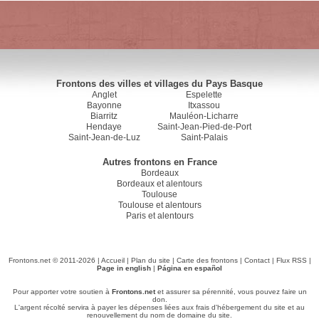
Frontons des villes et villages du Pays Basque
Anglet
Espelette
Bayonne
Itxassou
Biarritz
Mauléon-Licharre
Hendaye
Saint-Jean-Pied-de-Port
Saint-Jean-de-Luz
Saint-Palais
Autres frontons en France
Bordeaux
Bordeaux et alentours
Toulouse
Toulouse et alentours
Paris et alentours
Frontons.net © 2011-2026 |
Accueil
|
Plan du site
|
Carte des frontons
|
Contact
|
Flux RSS
|
Page in english
|
Página en español
Pour apporter votre soutien à
Frontons.net
et assurer sa pérennité, vous pouvez faire un
don.
L'argent récolté servira à payer les dépenses liées aux frais d'hébergement du site et au
renouvellement du nom de domaine du site.