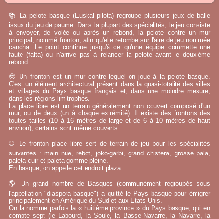
📚 La pelote basque (Euskal pilota) regroupe plusieurs jeux de balle
issus du jeu de paume. Dans la plupart des spécialités, le jeu consiste
à envoyer, de volée ou après un rebond, la pelote contre un mur
principal, nommé fronton, afin qu'elle retombe sur l'aire de jeu nommée
cancha. Le point continue jusqu'à ce qu'une équipe commette une
faute (falta) ou n'arrive pas à relancer la pelote avant le deuxième
rebond.
🤓 Un fronton est un mur contre lequel on joue à la pelote basque.
C'est un élément architectural présent dans la quasi-totalité des villes
et villages du Pays basque français et, dans une moindre mesure,
dans les régions limitrophes.
La place libre est un terrain généralement non couvert composé d'un
mur, ou de deux (un à chaque extrémité). Il existe des frontons des
toutes tailles (10 à 16 mètres de large et de 6 à 10 mètres de haut
environ), certains sont même couverts.
⚾ Le fronton place libre sert de terrain de jeu pour les spécialités
suivantes : main nue, rebot, joko-garbi, grand chistera, grosse pala,
paleta cuir et paleta gomme pleine.
En basque, on appelle cet endroit plaza.
🌎 Un grand nombre de Basques (communément regroupés sous
l'appellation "diaspora basque") a quitté le Pays basque pour émigrer
principalement en Amérique du Sud et aux États-Unis.
On la nomme parfois la « huitième province » du Pays basque, qui en
compte sept (le Labourd, la Soule, la Basse-Navarre, la Navarre, la