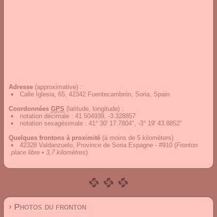
Adresse
(approximative) :
Calle Iglesia, 65, 42342 Fuentecambrón, Soria, Spain
Coordonnées
GPS
(latitude, longitude) :
notation décimale
:
41.504939, -3.328857
notation sexagésimale
:
41° 30' 17.7804", -3° 19' 43.8852"
Quelques frontons à proximité
(à moins de 5 kilomèters)
42328 Valdanzuelo, Province de Soria Espagne - #910
(
Fronton
place libre • 3,7 kilomètres
)
› Photos du fronton