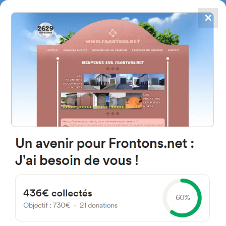
✕
4867
frontons
FRONTONS.NET
RECHERCHER UN FRONTON
PROPOSER UN FRONTON
42342 Fuentecambrón, Soria
Spain
Calle Iglesia 65
#5531