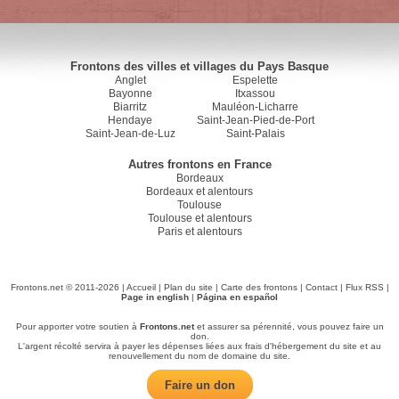
Frontons des villes et villages du Pays Basque
Anglet
Espelette
Bayonne
Itxassou
Biarritz
Mauléon-Licharre
Hendaye
Saint-Jean-Pied-de-Port
Saint-Jean-de-Luz
Saint-Palais
Autres frontons en France
Bordeaux
Bordeaux et alentours
Toulouse
Toulouse et alentours
Paris et alentours
Frontons.net © 2011-2026 |
Accueil
|
Plan du site
|
Carte des frontons
|
Contact
|
Flux RSS
|
Page in english
|
Página en español
Pour apporter votre soutien à
Frontons.net
et assurer sa pérennité, vous pouvez faire un
don.
L'argent récolté servira à payer les dépenses liées aux frais d'hébergement du site et au
renouvellement du nom de domaine du site.
Faire un don