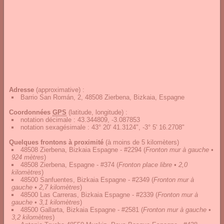
Adresse
(approximative) :
Barrio San Román, 2, 48508 Zierbena, Bizkaia, Espagne
Coordonnées
GPS
(latitude, longitude) :
notation décimale
:
43.344809, -3.087853
notation sexagésimale
:
43° 20' 41.3124", -3° 5' 16.2708"
Quelques frontons à proximité
(à moins de 5 kilomèters)
48508 Zierbena, Bizkaia Espagne - #2294
(
Fronton mur à gauche •
924 mètres
)
48508 Zierbena, Espagne - #374
(
Fronton place libre • 2,0
kilomètres
)
48500 Sanfuentes, Bizkaia Espagne - #2349
(
Fronton mur à
gauche • 2,7 kilomètres
)
48500 Las Carreras, Bizkaia Espagne - #2339
(
Fronton mur à
gauche • 3,1 kilomètres
)
48500 Gallarta, Bizkaia Espagne - #2581
(
Fronton mur à gauche •
3,2 kilomètres
)