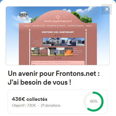
✕
4867
frontons
FRONTONS.NET
RECHERCHER UN FRONTON
PROPOSER UN FRONTON
48508 Zierbena, Bizkaia
Espagne
Barrio San Román 2
#2293