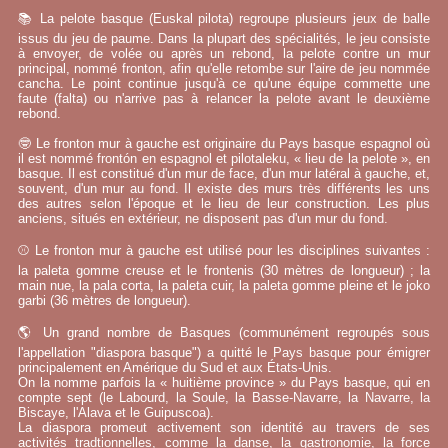
📚 La pelote basque (Euskal pilota) regroupe plusieurs jeux de balle
issus du jeu de paume. Dans la plupart des spécialités, le jeu consiste
à envoyer, de volée ou après un rebond, la pelote contre un mur
principal, nommé fronton, afin qu'elle retombe sur l'aire de jeu nommée
cancha. Le point continue jusqu'à ce qu'une équipe commette une
faute (falta) ou n'arrive pas à relancer la pelote avant le deuxième
rebond.
🤓 Le fronton mur à gauche est originaire du Pays basque espagnol où
il est nommé frontón en espagnol et pilotaleku, « lieu de la pelote », en
basque. Il est constitué d'un mur de face, d'un mur latéral à gauche, et,
souvent, d'un mur au fond. Il existe des murs très différents les uns
des autres selon l'époque et le lieu de leur construction. Les plus
anciens, situés en extérieur, ne disposent pas d'un mur du fond.
⚾ Le fronton mur à gauche est utilisé pour les disciplines suivantes :
la paleta gomme creuse et le frontenis (30 mètres de longueur) ; la
main nue, la pala corta, la paleta cuir, la paleta gomme pleine et le joko
garbi (36 mètres de longueur).
🌎 Un grand nombre de Basques (communément regroupés sous
l'appellation "diaspora basque") a quitté le Pays basque pour émigrer
principalement en Amérique du Sud et aux États-Unis.
On la nomme parfois la « huitième province » du Pays basque, qui en
compte sept (le Labourd, la Soule, la Basse-Navarre, la Navarre, la
Biscaye, l'Alava et le Guipuscoa).
La diaspora promeut activement son identité au travers de ses
activités tradtionnelles, comme la danse, la gastronomie, la force