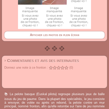
Afficher les photos en plein écran
› Commentaires et avis des internautes
Donnez une note à ce fronton :
(0)
📚 La pelote basque (Euskal pilota) regroupe plusieurs jeux de balle
issus du jeu de paume. Dans la plupart des spécialités, le jeu consiste
à envoyer, de volée ou après un rebond, la pelote contre un mur
principal, nommé fronton, afin qu'elle retombe sur l'aire de jeu nommée