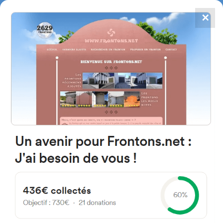
✕
4867
frontons
FRONTONS.NET
RECHERCHER UN FRONTON
PROPOSER UN FRONTON
48550 Bizkaia Espagne
Etorbidea Fuente Vieja 8A
#2248
Fronton mur à gauche