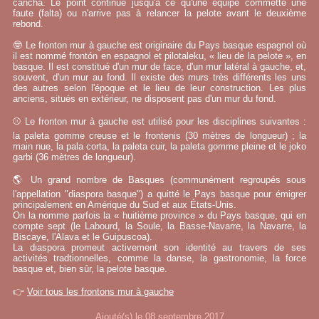
cancha. Le point continue jusqu'à ce qu'une équipe commette une
faute (falta) ou n'arrive pas à relancer la pelote avant le deuxième
rebond.
🤓 Le fronton mur à gauche est originaire du Pays basque espagnol où
il est nommé frontón en espagnol et pilotaleku, « lieu de la pelote », en
basque. Il est constitué d'un mur de face, d'un mur latéral à gauche, et,
souvent, d'un mur au fond. Il existe des murs très différents les uns
des autres selon l'époque et le lieu de leur construction. Les plus
anciens, situés en extérieur, ne disposent pas d'un mur du fond.
⚾ Le fronton mur à gauche est utilisé pour les disciplines suivantes :
la paleta gomme creuse et le frontenis (30 mètres de longueur) ; la
main nue, la pala corta, la paleta cuir, la paleta gomme pleine et le joko
garbi (36 mètres de longueur).
🌎 Un grand nombre de Basques (communément regroupés sous
l'appellation "diaspora basque") a quitté le Pays basque pour émigrer
principalement en Amérique du Sud et aux États-Unis.
On la nomme parfois la « huitième province » du Pays basque, qui en
compte sept (le Labourd, la Soule, la Basse-Navarre, la Navarre, la
Biscaye, l'Alava et le Guipuscoa).
La diaspora promeut activement son identité au travers de ses
activités tradtionnelles, comme la danse, la gastronomie, la force
basque et, bien sûr, la pelote basque.
👉
Voir tous les frontons mur à gauche
Ajouté(s) le 08 septembre 2017