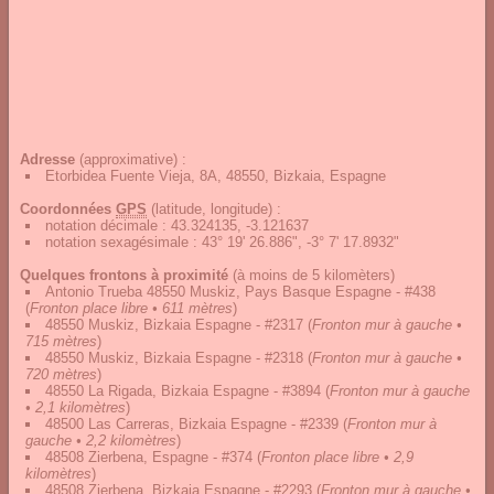
Adresse
(approximative) :
Etorbidea Fuente Vieja, 8A, 48550, Bizkaia, Espagne
Coordonnées
GPS
(latitude, longitude) :
notation décimale
:
43.324135, -3.121637
notation sexagésimale
:
43° 19' 26.886", -3° 7' 17.8932"
Quelques frontons à proximité
(à moins de 5 kilomèters)
Antonio Trueba 48550 Muskiz, Pays Basque Espagne - #438
(
Fronton place libre • 611 mètres
)
48550 Muskiz, Bizkaia Espagne - #2317
(
Fronton mur à gauche •
715 mètres
)
48550 Muskiz, Bizkaia Espagne - #2318
(
Fronton mur à gauche •
720 mètres
)
48550 La Rigada, Bizkaia Espagne - #3894
(
Fronton mur à gauche
• 2,1 kilomètres
)
48500 Las Carreras, Bizkaia Espagne - #2339
(
Fronton mur à
gauche • 2,2 kilomètres
)
48508 Zierbena, Espagne - #374
(
Fronton place libre • 2,9
kilomètres
)
48508 Zierbena, Bizkaia Espagne - #2293
(
Fronton mur à gauche •