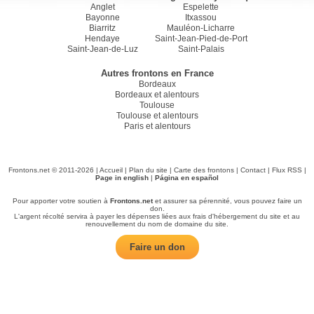
Anglet
Espelette
Bayonne
Itxassou
Biarritz
Mauléon-Licharre
Hendaye
Saint-Jean-Pied-de-Port
Saint-Jean-de-Luz
Saint-Palais
Autres frontons en France
Bordeaux
Bordeaux et alentours
Toulouse
Toulouse et alentours
Paris et alentours
Frontons.net © 2011-2026 |
Accueil
|
Plan du site
|
Carte des frontons
|
Contact
|
Flux RSS
|
Page in english
|
Página en español
Pour apporter votre soutien à
Frontons.net
et assurer sa pérennité, vous pouvez faire un
don.
L'argent récolté servira à payer les dépenses liées aux frais d'hébergement du site et au
renouvellement du nom de domaine du site.
Faire un don