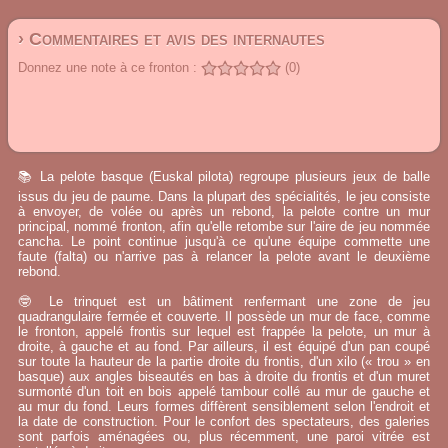
› Commentaires et avis des internautes
Donnez une note à ce fronton :
(0)
📚 La pelote basque (Euskal pilota) regroupe plusieurs jeux de balle
issus du jeu de paume. Dans la plupart des spécialités, le jeu consiste
à envoyer, de volée ou après un rebond, la pelote contre un mur
principal, nommé fronton, afin qu'elle retombe sur l'aire de jeu nommée
cancha. Le point continue jusqu'à ce qu'une équipe commette une
faute (falta) ou n'arrive pas à relancer la pelote avant le deuxième
rebond.
🤓 Le trinquet est un bâtiment renfermant une zone de jeu
quadrangulaire fermée et couverte. Il possède un mur de face, comme
le fronton, appelé frontis sur lequel est frappée la pelote, un mur à
droite, à gauche et au fond. Par ailleurs, il est équipé d'un pan coupé
sur toute la hauteur de la partie droite du frontis, d'un xilo (« trou » en
basque) aux angles biseautés en bas à droite du frontis et d'un muret
surmonté d'un toit en bois appelé tambour collé au mur de gauche et
au mur du fond. Leurs formes diffèrent sensiblement selon l'endroit et
la date de construction. Pour le confort des spectateurs, des galeries
sont parfois aménagées ou, plus récemment, une paroi vitrée est