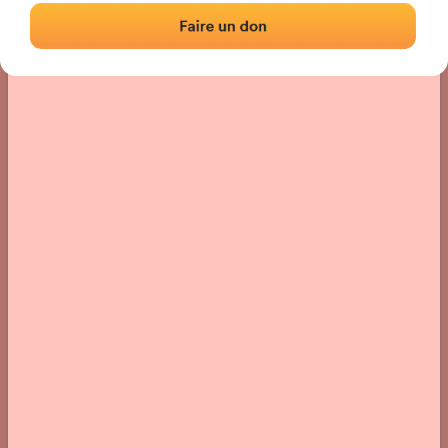
Localisation
Photos
Commentaires et avis
|
|
› Localisation du fronton