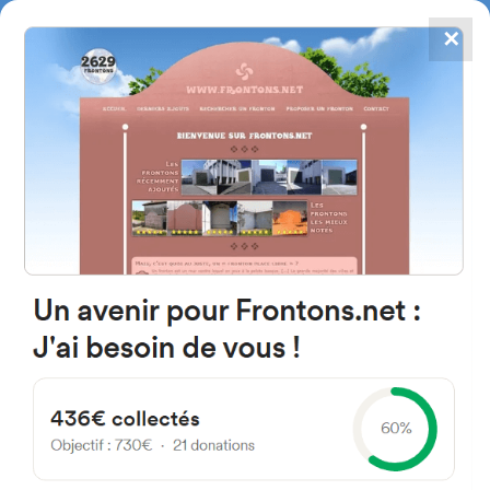
✕
4867
frontons
FRONTONS.NET
RECHERCHER UN FRONTON
PROPOSER UN FRONTON
64170 Lacq, France
7 Chemin des Lavoirs
#3189
Trinquet