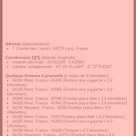
Adresse
(approximative) :
7 Chemin des Lavoirs, 64170 Lacq, France
Coordonnées
GPS
(latitude, longitude) :
notation décimale
:
43.411429, -0.618507
notation sexagésimale
:
43° 24' 41.1444", -0° 37' 6.6252"
Quelques frontons à proximité
(à moins de 5 kilomèters)
64300 Mont, France - #1490
(
Fronton mur à gauche • 3,9
kilomètres
)
64300 Mont, France - #3385
(
Fronton mur à gauche • 3,9
kilomètres
)
64300 Mont, France - #3386
(
Fronton place libre • 3,9 kilomètres
)
64300 Mont, France - #1491
(
Fronton place libre • 3,9 kilomètres
)
64150 Mourenx, France - #209
(
Fronton place libre • 4,0
kilomètres
)
64300 Mont, France - #334
(
Fronton place libre • 4,2 kilomètres
)
64300 Mont, France - #1429
(
Fronton mur à gauche • 4,3
kilomètres
)
64300 Mont, France - #1430
(
Trinquet • 4,3 kilomètres
)
64150 Noguères, France - #1013
(
Fronton place libre • 4,9