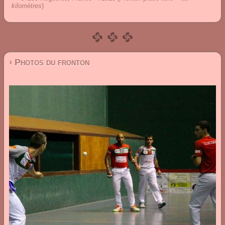
kilomètres
)
› Photos du fronton